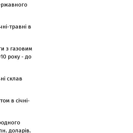
Державного
чні-травні в
ти з газовим
10 року - до
вні склав
ом в січні-
иродного
лн. доларів.