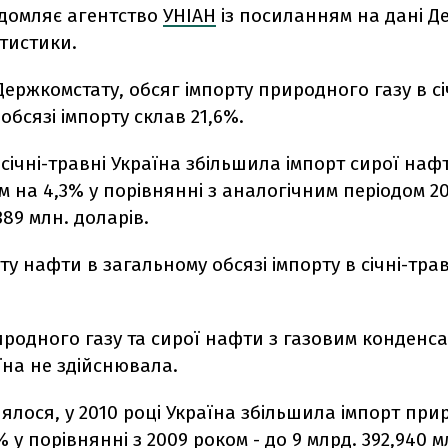
ідомляє агентство
УНІАН
із посиланням на дані 
атистики.
ержкомстату, обсяг імпорту природного газу в сі
обсязі імпорту склав 21,6%.
в січні-травні Україна збільшила імпорт сирої наф
 на 4,3% у порівнянні з аналогічним періодом 20
389 млн. доларів.
ту нафти в загальному обсязі імпорту в січні-тра
родного газу та сирої нафти з газовим конденсат
їна не здійснювала.
ялося, у 2010 році Україна збільшила імпорт пр
% у порівнянні з 2009 роком - до 9 млрд. 392,940 м