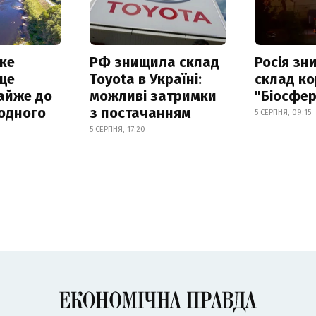
ке
РФ знищила склад
Росія з
ще
Toyota в Україні:
склад ко
айже до
можливі затримки
"Біосфер
родного
з постачанням
5 СЕРПНЯ, 09:15
5 СЕРПНЯ, 17:20