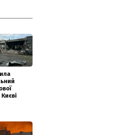
ила
льний
ової
 Києві