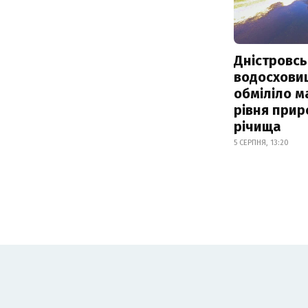
Дністровсь
водосхови
обміліло м
рівня при
річища
5 СЕРПНЯ, 13:20