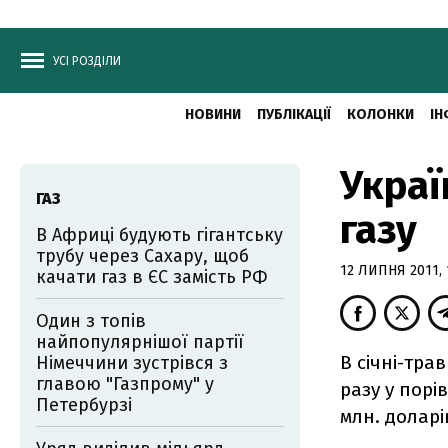
УСІ РОЗДІЛИ
НОВИНИ
ПУБЛІКАЦІЇ
КОЛОНКИ
ІН
Украї
ГАЗ
газу
В Африці будують гігантську
трубу через Сахару, щоб
12 ЛИПНЯ 2011, 
качати газ в ЄС замість РФ
Один з топів
найпопулярнішої партії
В січні-тра
Німеччини зустрівся з
главою "Газпрому" у
разу у порі
Петербурзі
млн. доларі