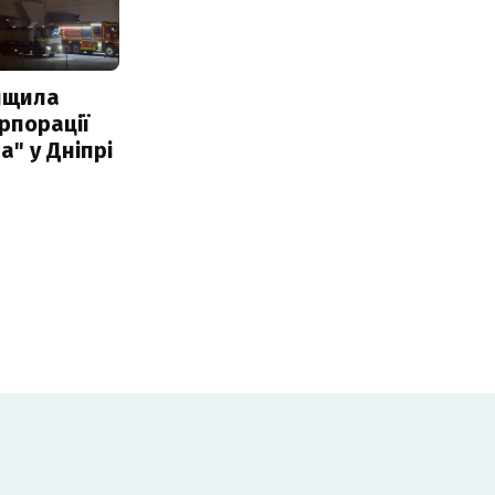
нищила
рпорації
а" у Дніпрі