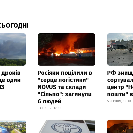
СЬОГОДНІ
 дронів
Росіяни поцілили в
РФ знищ
ще один
"серце логістики"
сортува
ПЗ
NOVUS та склади
центр "Н
"Сільпо": загинули
пошти" в
6 людей
5 СЕРПНЯ, 10:10
5 СЕРПНЯ, 12:30