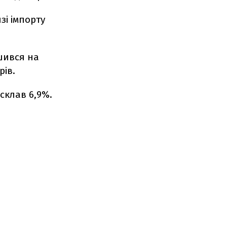
зі імпорту
ьшився на
рів.
 склав 6,9%.