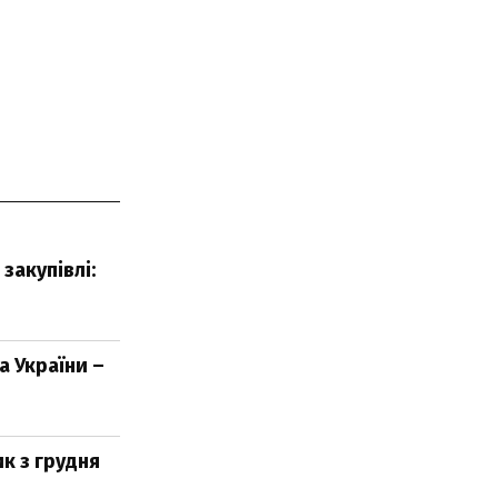
закупівлі:
а України –
ик з грудня