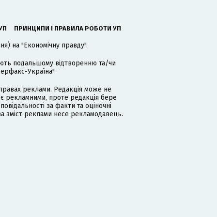
УП
ПРИНЦИПИ І ПРАВИЛА РОБОТИ УП
я) на "Економічну правду".
гають подальшому відтворенню та/чи
терфакс-Україна".
равах реклами. Редакція може не
 є рекламними, проте редакція бере
дповідальності за факти та оціночні
за зміст реклами несе рекламодавець.