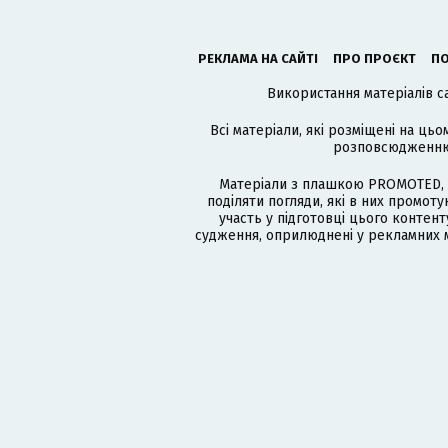
РЕКЛАМА НА САЙТІ
ПРО ПРОЄКТ
ПО
Використання матеріалів с
Всі матеріали, які розміщені на цьо
розповсюдженню в
Матеріали з плашкою PROMOTED, 
поділяти погляди, які в них промо
участь у підготовці цього контенту
судження, оприлюднені у рекламних м