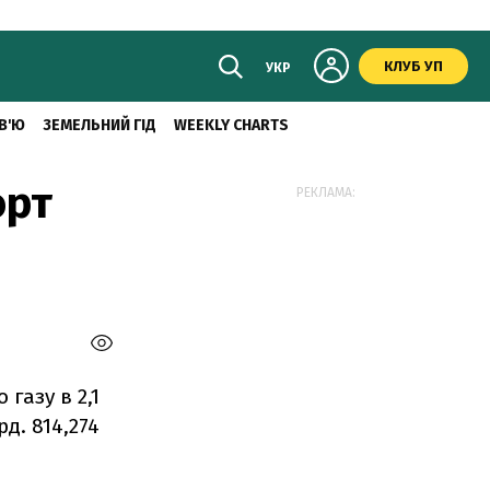
КЛУБ УП
УКР
В'Ю
ЗЕМЕЛЬНИЙ ГІД
WEEKLY CHARTS
орт
РЕКЛАМА:
газу в 2,1
д. 814,274