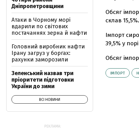
Дніпропетровщини
Обсяг імпор
Атаки в Чорному морі
склав 15,5%
вдарили по світових
постачаннях зерна й нафти
Імпорт сиро
39,5% у порі
Головний виробник нафти
Ірану загруз у боргах:
Обсяг імпор
рахунки заморозили
Зеленський назвав три
ІМПОРТ
Н
пріоритети підготовки
України до зими
ВСІ НОВИНИ
РЕКЛАМА: