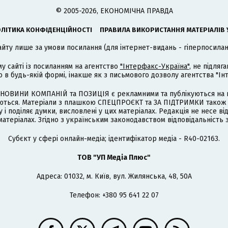
© 2005-2026, ЕКОНОМІЧНА ПРАВДА
ЛІТИКА КОНФІДЕНЦІЙНОСТІ
ПРАВИЛА ВИКОРИСТАННЯ МАТЕРІАЛІВ 
айту лише за умови посилання (для інтернет-видань - гіперпосиланн
му сайті із посиланням на агентство
"Інтерфакс-Україна"
, не підля
 будь-якій формі, інакше як з письмового дозволу агентства "Ін
НОВИНИ КОМПАНІЙ та ПОЗИЦІЯ є рекламними та публікуються на п
туються. Матеріали з плашкою СПЕЦПРОЄКТ та ЗА ПІДТРИМКИ також
 і поділяє думки, висловлені у цих матеріалах. Редакція не несе ві
атеріалах. Згідно з українським законодавством відповідальність 
Cубєкт у сфері онлайн-медіа; ідентифікатор медіа - R40-02163.
ТОВ "УП Медіа Плюс"
Адреса: 01032, м. Київ, вул. Жилянська, 48, 50А
Телефон: +380 95 641 22 07