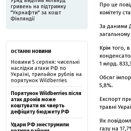
Уряд виділив мільярд
Про це пов
гривень на підтримку
комітету ст
"Укрнафти" за кошт
Фінляндії
За даними Д
загальному 
Крім того, 
ОСТАННІ НОВИНИ
конденсатом
Новини 5 серпня: чисельні
1 млрд. 833,
наслідки атаки РФ по
Україні, трильйон рублів на
Обсяг імпор
порятунок Wildberries
5,8%.
Порятунок Wildberries після
Експорт при
атак дронів може
коштувати як чверть
травні Укра
дефіциту бюджету РФ
Як повідомл
Удари РФ знеструмили
газу на 17,7
чотири райони