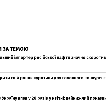
И ЗА ТЕМОЮ
ільший імпортер російської нафти значно скоротив 
рити свій ринок курятини для головного конкурент
в Україну впав у 28 разів у квітні: найнижчий показн