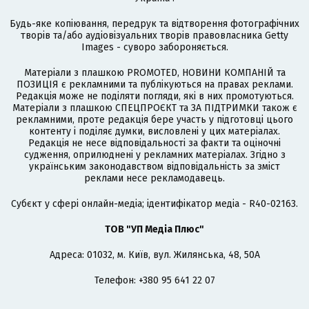
Будь-яке копіювання, передрук та відтворення фотографічних
творів та/або аудіовізуальних творів правовласника Getty
Images - суворо забороняється.
Матеріали з плашкою PROMOTED, НОВИНИ КОМПАНІЙ та
ПОЗИЦІЯ є рекламними та публікуються на правах реклами.
Редакція може не поділяти погляди, які в них промотуються.
Матеріали з плашкою СПЕЦПРОЄКТ та ЗА ПІДТРИМКИ також є
рекламними, проте редакція бере участь у підготовці цього
контенту і поділяє думки, висловлені у цих матеріалах.
Редакція не несе відповідальності за факти та оціночні
судження, оприлюднені у рекламних матеріалах. Згідно з
українським законодавством відповідальність за зміст
реклами несе рекламодавець.
Cубєкт у сфері онлайн-медіа; ідентифікатор медіа - R40-02163.
ТОВ "УП Медіа Плюс"
Адреса: 01032, м. Київ, вул. Жилянська, 48, 50А
Телефон: +380 95 641 22 07