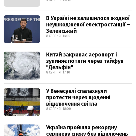
В Україні не залишилося жодної
неушкодженої електростанції –
Зеленський
8 СЕРПНЯ, 14:10
Китай закриває аеропорт і
зупиняє потяги через тайфун
"Дельфін"
8 СЕРПНЯ, 17:10
У Венесуелі спалахнули
протести через щоденні
відключення світла
8 СЕРПНЯ, 18:00
Україна пройшла рекордну
серпневу спеку без відключень