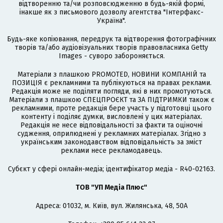
відтворенню та/чи розповсюдженню в будь-якій формі,
інакше як з письмового дозволу агентства "Інтерфакс-
Україна".
Будь-яке копіювання, передрук та відтворення фотографічних
творів та/або аудіовізуальних творів правовласника Getty
Images - суворо забороняється.
Матеріали з плашкою PROMOTED, НОВИНИ КОМПАНІЙ та
ПОЗИЦІЯ є рекламними та публікуються на правах реклами.
Редакція може не поділяти погляди, які в них промотуються.
Матеріали з плашкою СПЕЦПРОЄКТ та ЗА ПІДТРИМКИ також є
рекламними, проте редакція бере участь у підготовці цього
контенту і поділяє думки, висловлені у цих матеріалах.
Редакція не несе відповідальності за факти та оціночні
судження, оприлюднені у рекламних матеріалах. Згідно з
українським законодавством відповідальність за зміст
реклами несе рекламодавець.
Cубєкт у сфері онлайн-медіа; ідентифікатор медіа - R40-02163.
ТОВ "УП Медіа Плюс"
Адреса: 01032, м. Київ, вул. Жилянська, 48, 50А