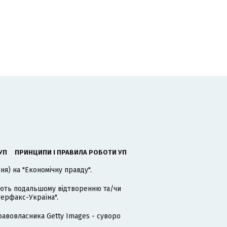
УП
ПРИНЦИПИ І ПРАВИЛА РОБОТИ УП
я) на "Економічну правду".
гають подальшому відтворенню та/чи
терфакс-Україна".
равовласника Getty Images - суворо