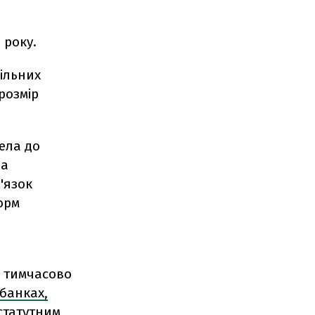
 року.
ільних
розмір
ела до
ва
'язок
форм
я тимчасово
 банках,
статутним