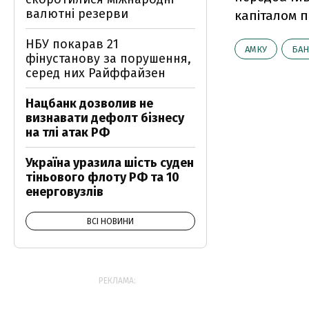
валютні резерви
капіталом п
НБУ покарав 21
АМКУ
БА
фінустанову за порушення,
серед них Райффайзен
Нацбанк дозволив не
визнавати дефолт бізнесу
на тлі атак РФ
Україна уразила шість суден
тіньового флоту РФ та 10
енерговузлів
ВСІ НОВИНИ
РЕКЛАМА: