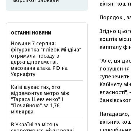
"морської блокади"
вільні кошт
Порядок , з
Згідно цьог
ОСТАННІ НОВИНИ
коштів місц
Новини 7 серпня:
капіталу фі
фігурантка "плівок Міндіча"
отримала посаду в
"Але, ця ди
держпідприємстві,
масована атака РФ на
порушення 
Укрнафту
суперечить 
Кабінету мі
Київ шукає тих, хто
власності",
відремонтує метро між
"Тараса Шевченко" і
банківсько
"Почайною" за 1,76
мільярда
Нагадаємо,
вільних кош
В Україні за місяць
передбачив
скоротилися міжнародні