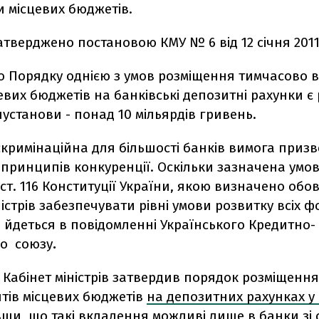
и місцевих бюджетів.
атверджено постановою КМУ № 6 від 12 січня 2011
о Порядку однією з умов розміщення тимчасово в
евих бюджетів на банківські депозитні рахунки є 
нустанови - понад 10 мільярдів гривень.
скримінаційна для більшості банків вимога призв
принципів конкуренції. Оскільки зазначена умо
ст. 116 Конституції України, якою визначено обов
ністрів забезпечувати рівні умови розвитку всіх 
 - йдеться в повідомленні Українського Кредитно-
го союзу
.
 Кабінет міністрів затвердив порядок розміщенн
тів місцевих бюджетів
на депозитних рахунках у
ши, що такі вкладення можливі лише в банки зі 