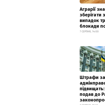
Аграрії зн
зберігати 
випадок т
блокади по
7 СЕРПНЯ, 14:00
Штрафи з
адмінправ
підвищать:
подав до Р
законопро