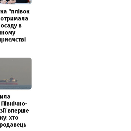
ка "плівок
 отримала
посаду в
чному
приємстві
пила
 Північно-
Азії вперше
ку: хто
продавець