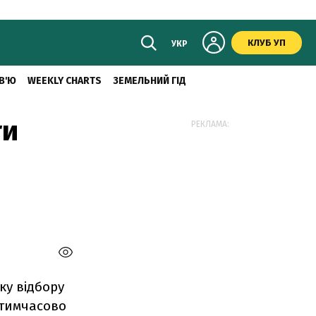
КЛУБ УП
УКР
В'Ю
WEEKLY CHARTS
ЗЕМЕЛЬНИЙ ГІД
ти
РЕКЛАМА:
ку відбору
 тимчасово