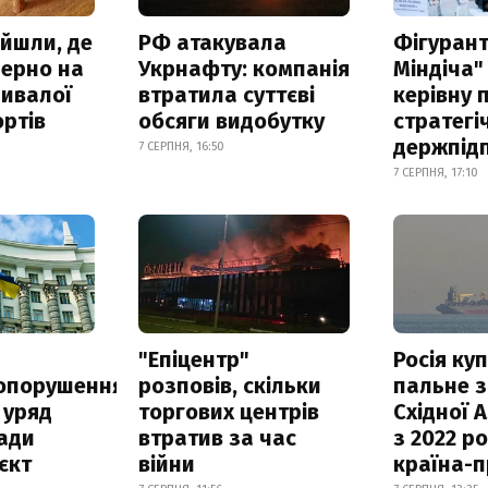
айшли, де
РФ атакувала
Фігурант
зерно на
Укрнафту: компанія
Міндіча"
ривалої
втратила суттєві
керівну 
ртів
обсяги видобутку
стратегі
держпід
7 СЕРПНЯ, 16:50
7 СЕРПНЯ, 17:10
а
"Епіцентр"
Росія ку
опорушення
розповів, скільки
пальне з
 уряд
торгових центрів
Східної 
ади
втратив за час
з 2022 ро
єкт
війни
країна-