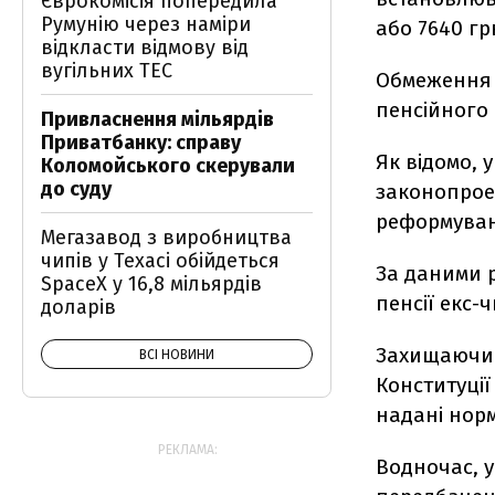
Єврокомісія попередила
Румунію через наміри
або 7640 гр
відкласти відмову від
вугільних ТЕС
Обмеження 
пенсійного 
Привласнення мільярдів
Приватбанку: справу
Як відомо, 
Коломойського скерували
до суду
законопрое
реформуван
Мегазавод з виробництва
чипів у Техасі обійдеться
За даними р
SpaceX у 16,8 мільярдів
пенсії екс-
доларів
Захищаюч
ВСІ НОВИНИ
Конституції
надані нор
РЕКЛАМА:
Водночас, 