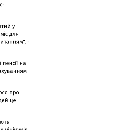
с-
ятий у
міс для
итанням", -
пенсії на
рахуванням
ося про
дей це
ують
 мінімумів