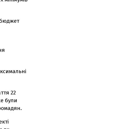
 бюджет
ня
аксимальні
ття 22
же були
ромадян.
екті