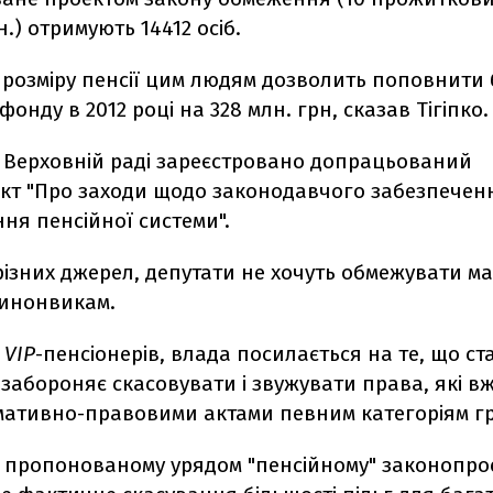
н.) отримують 14412 осіб.
розміру пенсії цим людям дозволить поповнити
фонду в 2012 році на 328 млн. грн, сказав Тігіпко.
у Верховній раді зареєстровано допрацьований
кт "Про заходи щодо законодавчого забезпечен
ня пенсійної системи".
ізних джерел, депутати не хочуть обмежувати м
чинонвикам.
и
VIP
-пенсіонерів, влада посилається на те, що ста
 забороняє скасовувати і звужувати права, які в
мативно-правовими актами певним категоріям г
у пропонованому урядом "пенсійному" законопро