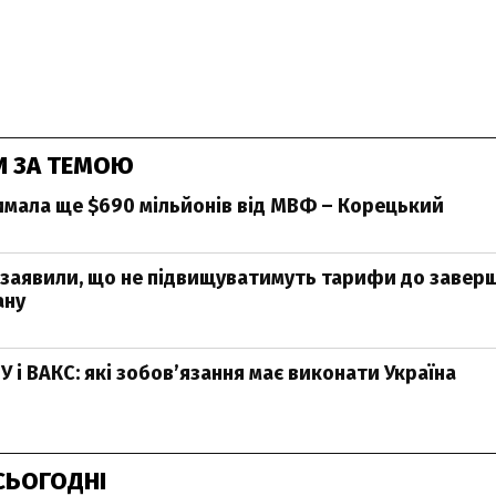
И ЗА ТЕМОЮ
имала ще $690 мільйонів від МВФ – Корецький
 заявили, що не підвищуватимуть тарифи до завер
ану
 і ВАКС: які зобов’язання має виконати Україна
СЬОГОДНІ