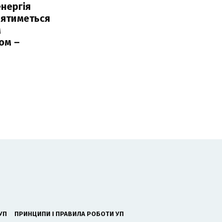
нергія
лятиметься
м
ом –
ь
УП
ПРИНЦИПИ І ПРАВИЛА РОБОТИ УП