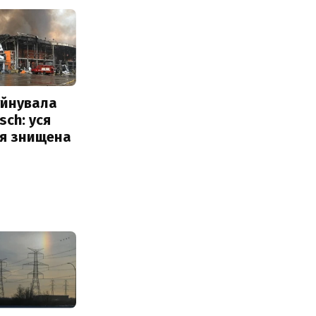
уйнувала
sch: уся
ія знищена