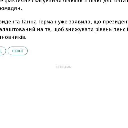
 фактичне скасування більшості пільг для бага
ромадян.
зидента Ганна Герман уже заявила, що президент
алаштований на те, щоб знижувати рівень пенсі
иновників.
Д
ПЕНСІЇ
РЕКЛАМА: