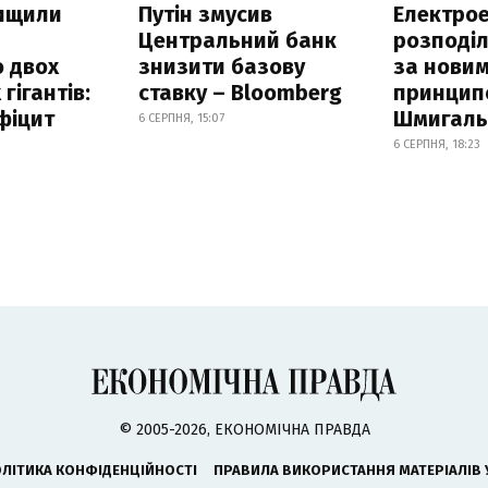
нищили
Путін змусив
Електрое
Центральний банк
розподі
 двох
знизити базову
за нови
гігантів:
ставку – Bloomberg
принцип
фіцит
Шмигал
6 СЕРПНЯ, 15:07
6 СЕРПНЯ, 18:23
© 2005-2026, ЕКОНОМІЧНА ПРАВДА
ЛІТИКА КОНФІДЕНЦІЙНОСТІ
ПРАВИЛА ВИКОРИСТАННЯ МАТЕРІАЛІВ 