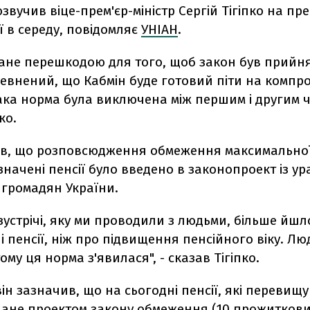
озвучив віце-прем'єр-міністр Сергій Тігіпко на пре
 в середу, повідомляє
УНІАН
.
тане перешкодою для того, щоб закон був прийн
певнений, що Кабмін буде готовий піти на компро
ака норма була виключена між першим і другим ч
ко.
ив, що розповсюдження обмеження максимальної 
начені пенсії було введено в законопроект із у
громадян України.
зустрічі, яку ми проводили з людьми, більше йшл
 пенсії, ніж про підвищення пенсійного віку. Лю
ому ця норма з'явилася", - сказав Тігіпко.
ін зазначив, що на сьогодні пенсії, які перевищ
ане проектом закону обмеження (10 прожиткових