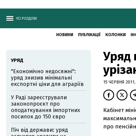
УСІ РОЗДІЛИ
НОВИНИ
ПУБЛІКАЦІЇ
КОЛОНКИ
ІН
Уряд 
УРЯД
уріза
"Економічно недосяжні":
уряд знизив мінімальні
15 ЧЕРВНЯ 2011,
експортні ціни для аграріїв
У Раді зареєстрували
законопроєкт про
Кабінет мін
оподаткування імпортних
посилок до 150 євро
максимальн
про пенсій
Піч від держави: уряд