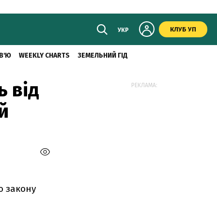
КЛУБ УП
УКР
В'Ю
WEEKLY CHARTS
ЗЕМЕЛЬНИЙ ГІД
ь від
РЕКЛАМА:
й
ю закону