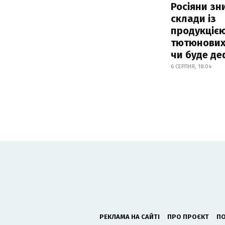
Росіяни з
склади із
продукцією
тютюнових 
чи буде де
6 СЕРПНЯ, 18:04
РЕКЛАМА НА САЙТІ
ПРО ПРОЄКТ
ПО