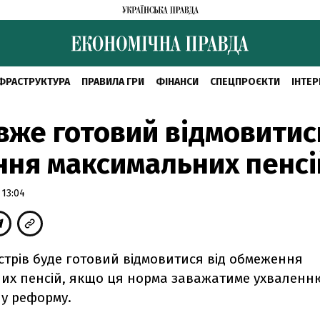
ФРАСТРУКТУРА
ПРАВИЛА ГРИ
ФІНАНСИ
СПЕЦПРОЄКТИ
ІНТЕР
вже готовий відмовитис
ння максимальних пенсі
 13:04
істрів буде готовий відмовитися від обмеження
их пенсій, якщо ця норма заважатиме ухваленн
ну реформу.