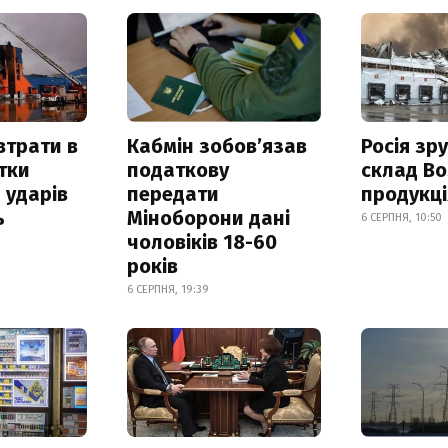
втрати в
Кабмін зобовʼязав
Росія зр
итки
податкову
склад Bo
 ударів
передати
продукц
ь
Міноборони дані
6 СЕРПНЯ, 10:50
чоловіків 18-60
років
6 СЕРПНЯ, 19:39