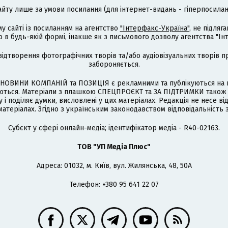
айту лише за умови посилання (для інтернет-видань - гіперпосиланн
му сайті із посиланням на агентство
"Інтерфакс-Україна"
, не підля
 будь-якій формі, інакше як з письмового дозволу агентства "Ін
відтворення фотографічних творів та/або аудіовізуальних творів п
забороняється.
НОВИНИ КОМПАНІЙ та ПОЗИЦІЯ є рекламними та публікуються на п
туються. Матеріали з плашкою СПЕЦПРОЄКТ та ЗА ПІДТРИМКИ також
 і поділяє думки, висловлені у цих матеріалах. Редакція не несе ві
атеріалах. Згідно з українським законодавством відповідальність 
Cубєкт у сфері онлайн-медіа; ідентифікатор медіа - R40-02163.
ТОВ "УП Медіа Плюс"
Адреса: 01032, м. Київ, вул. Жилянська, 48, 50А
Телефон: +380 95 641 22 07