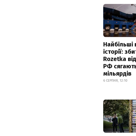
Найбільші 
історії: зб
Rozetka від
РФ сягают
мільярдів
6 СЕРПНЯ, 12:10