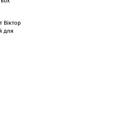
тьох
 Віктор
й для