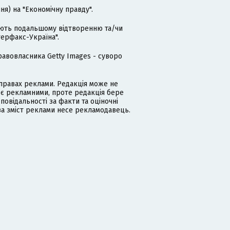
я) на "Економічну правду".
гають подальшому відтворенню та/чи
терфакс-Україна".
равовласника Getty Images - суворо
равах реклами. Редакція може не
 є рекламними, проте редакція бере
дповідальності за факти та оціночні
за зміст реклами несе рекламодавець.