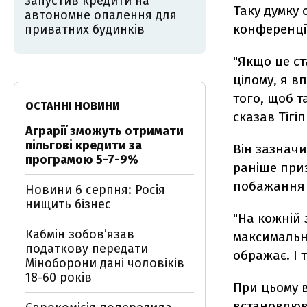
запустив кредити на
Таку думку 
автономне опалення для
конференції
приватних будинків
"Якщо це с
цілому, я в
того, щоб т
ОСТАННІ НОВИНИ
сказав Тігіп
Аграрії зможуть отримати
пільгові кредити за
Він зазнач
програмою 5-7-9%
раніше приз
побажання 
Новини 6 серпня: Росія
нищить бізнес
"На кожній 
Кабмін зобовʼязав
максимальні
податкову передати
ображає. І т
Міноборони дані чоловіків
18-60 років
При цьому в
встановлюв