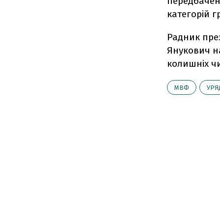
передбачене
категорій г
Радник пре
Янукович н
колишніх ч
МВФ
УРЯ