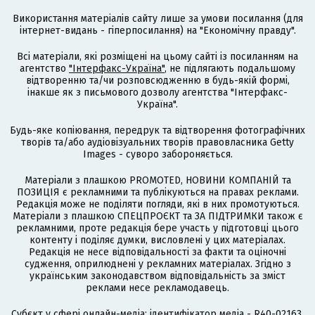
Використання матеріалів сайту лише за умови посилання (для
інтернет-видань - гіперпосилання) на "Економічну правду".
Всі матеріали, які розміщені на цьому сайті із посиланням на
агентство
"Інтерфакс-Україна"
, не підлягають подальшому
відтворенню та/чи розповсюдженню в будь-якій формі,
інакше як з письмового дозволу агентства "Інтерфакс-
Україна".
Будь-яке копіювання, передрук та відтворення фотографічних
творів та/або аудіовізуальних творів правовласника Getty
Images - суворо забороняється.
Матеріали з плашкою PROMOTED, НОВИНИ КОМПАНІЙ та
ПОЗИЦІЯ є рекламними та публікуються на правах реклами.
Редакція може не поділяти погляди, які в них промотуються.
Матеріали з плашкою СПЕЦПРОЄКТ та ЗА ПІДТРИМКИ також є
рекламними, проте редакція бере участь у підготовці цього
контенту і поділяє думки, висловлені у цих матеріалах.
Редакція не несе відповідальності за факти та оціночні
судження, оприлюднені у рекламних матеріалах. Згідно з
українським законодавством відповідальність за зміст
реклами несе рекламодавець.
Cубєкт у сфері онлайн-медіа; ідентифікатор медіа - R40-02163.