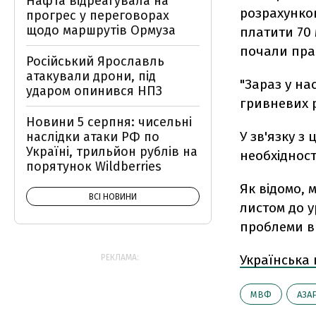
Нафта відреагувала на
розрахунков
прогрес у переговорах
щодо маршрутів Ормуза
платити 70 
почали прац
Російський Ярославль
атакували дрони, під
"Зараз у на
ударом опинився НПЗ
гривневих р
Новини 5 серпня: чисельні
У зв'язку з
наслідки атаки РФ по
Україні, трильйон рублів на
необхідност
порятунок Wildberries
Як відомо,
ВСІ НОВИНИ
листом до у
проблеми 
Українська
РЕКЛАМА:
МВФ
АЗА