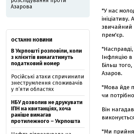
розслідування проти
Азарова
"У нас моло
ініціативу.
звичайний е
прем'єр.
ОСТАННІ НОВИНИ
"Насправді,
В Укрпошті розповіли, коли
Інфляцію в 
з клієнтів вимагатимуть
податковий номер
Більш того,
Азаров.
Російські атаки спричинили
знеструмлення споживачів
"Мова йде п
у п’яти областях
чи потрібно
НБУ дозволив не друкувати
ІПН на квитанціях, хоча
Він нагадав
раніше вимагав
виконуєтьс
протилежного – Укрпошта
"Ми прийнял