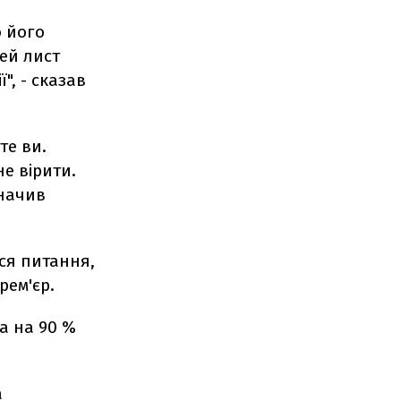
ю його
цей лист
", - сказав
те ви.
не вірити.
значив
ься питання,
рем'єр.
на на 90 %
а