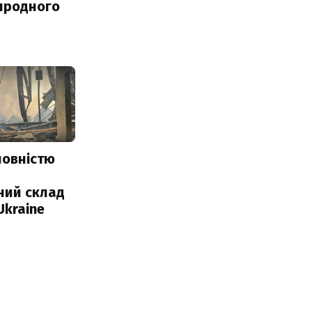
иродного
повністю
и
ний склад
Ukraine