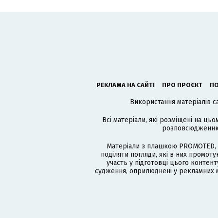
РЕКЛАМА НА САЙТІ
ПРО ПРОЄКТ
ПО
Використання матеріалів с
Всі матеріали, які розміщені на цьо
розповсюдженню в
Матеріали з плашкою PROMOTED, 
поділяти погляди, які в них промо
участь у підготовці цього контенту
судження, оприлюднені у рекламних м