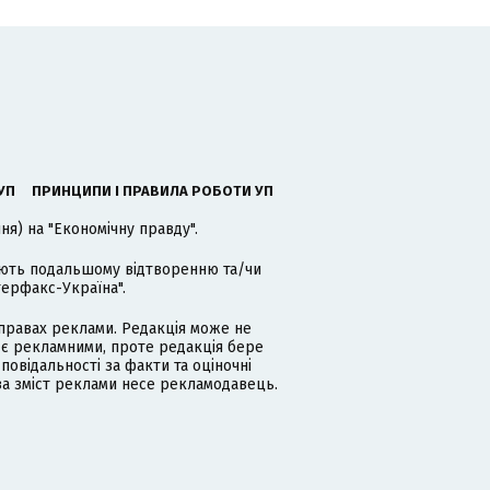
УП
ПРИНЦИПИ І ПРАВИЛА РОБОТИ УП
я) на "Економічну правду".
гають подальшому відтворенню та/чи
терфакс-Україна".
равах реклами. Редакція може не
 є рекламними, проте редакція бере
дповідальності за факти та оціночні
за зміст реклами несе рекламодавець.