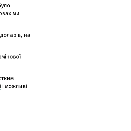
було
мовах ми
доларів, на
рмінової
стким
і
і можливі