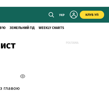
КЛУБ УП
УКР
В'Ю
ЗЕМЕЛЬНИЙ ГІД
WEEKLY CHARTS
лист
РЕКЛАМА:
 з главою