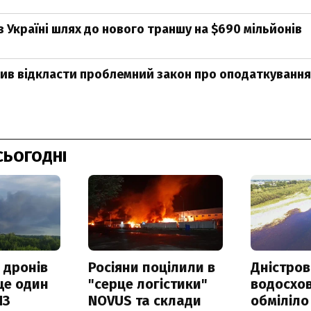
 Україні шлях до нового траншу на $690 мільйонів
в відкласти проблемний закон про оподаткування
СЬОГОДНІ
 дронів
Росіяни поцілили в
Дністров
ще один
"серце логістики"
водосхо
ПЗ
NOVUS та склади
обміліло