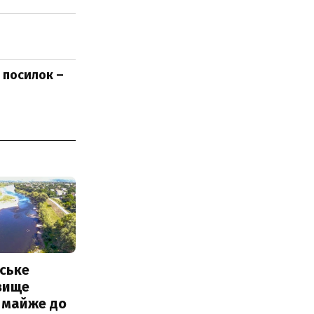
 посилок –
ське
вище
 майже до