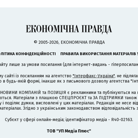
© 2005-2026, ЕКОНОМІЧНА ПРАВДА
ЛІТИКА КОНФІДЕНЦІЙНОСТІ
ПРАВИЛА ВИКОРИСТАННЯ МАТЕРІАЛІВ 
айту лише за умови посилання (для інтернет-видань - гіперпосиланн
му сайті із посиланням на агентство
"Інтерфакс-Україна"
, не підля
 будь-якій формі, інакше як з письмового дозволу агентства "Ін
НОВИНИ КОМПАНІЙ та ПОЗИЦІЯ є рекламними та публікуються на п
туються. Матеріали з плашкою СПЕЦПРОЄКТ та ЗА ПІДТРИМКИ також
 і поділяє думки, висловлені у цих матеріалах. Редакція не несе ві
атеріалах. Згідно з українським законодавством відповідальність 
Cубєкт у сфері онлайн-медіа; ідентифікатор медіа - R40-02163.
ТОВ "УП Медіа Плюс"