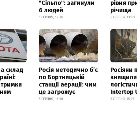
"Сільпо": загинули
рівня пр
6 людей
річища
5 СЕРПНЯ, 12:30
5 СЕРПНЯ, 13:20
а склад
Росія методично б’є
Росіяни 
раїні:
по Бортницькій
знищил
атримки
станції аерації: чим
логістич
нням
це загрожує
Intertop 
5 СЕРПНЯ, 13:50
5 СЕРПНЯ, 15:25