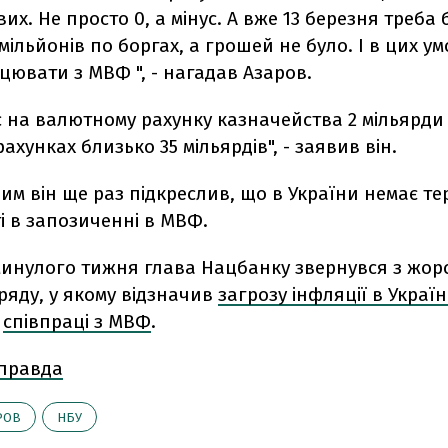
их. Не просто 0, а мінус. А вже 13 березня треба 
мільйонів по боргах, а грошей не було. І в цих у
ювати з МВФ ", - нагадав Азаров.
с на валютному рахунку казначейства 2 мільярди 
ахунках близько 35 мільярдів", - заявив він.
 цим він ще раз підкреслив, що в України немає те
і в запозиченні в МВФ.
 минулого тижня глава Нацбанку звернувся з жор
ряду, у якому відзначив
загрозу інфляції в Україн
в
співпраці з МВФ
.
 правда
РОВ
НБУ