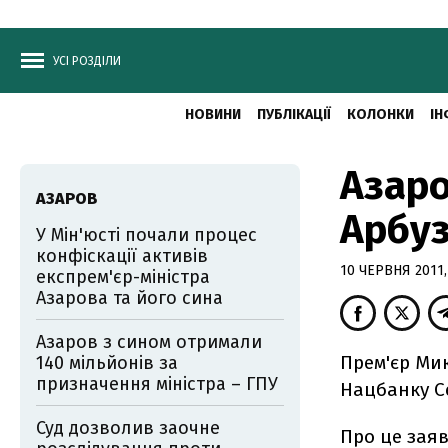
УСІ РОЗДІЛИ
НОВИНИ
ПУБЛІКАЦІЇ
КОЛОНКИ
ІН
Азаро
АЗАРОВ
Арбуз
У Мін'юсті почали процес
конфіскації активів
10 ЧЕРВНЯ 2011,
експрем'єр-міністра
Азарова та його сина
Азаров з сином отримали
Прем'єр Мик
140 мільйонів за
призначення міністра – ГПУ
Нацбанку С
Суд дозволив заочне
Про це заяв