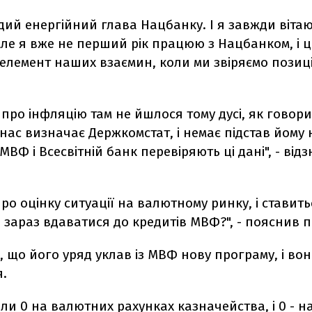
дий енергійний глава Нацбанку. І я завжди віта
 Але я вже не перший рік працюю з Нацбанком, і 
лемент наших взаємин, коли ми звіряємо позиції
 про інфляцію там не йшлося тому дусі, як говори
нас визначає Держкомстат, і немає підстав йому 
 МВФ і Всесвітній банк перевіряють ці дані", - від
ро оцінку ситуації на валютному ринку, і ставит
 зараз вдаватися до кредитів МВФ?", - пояснив п
, що його уряд уклав із МВФ нову програму, і во
я.
и 0 на валютних рахунках казначейства, і 0 - н