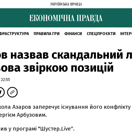
ФРАСТРУКТУРА
ПРАВИЛА ГРИ
ФІНАНСИ
СПЕЦПРОЄКТИ
ІНТЕР
в назвав скандальний 
ова звіркою позицій
 22:55
ола Азаров заперечує існування його конфлікту
ергієм Арбузовим.
ив у програмі "Шустер.
Live"
.