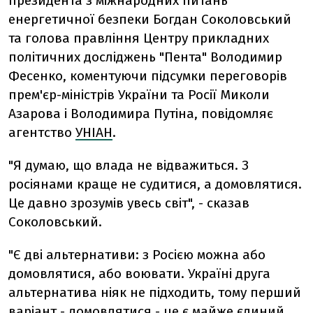
президента з міжнародних питань
енергетичної безпеки Богдан Соколовський
та голова правління Центру прикладних
політичних досліджень "Пента" Володимир
Фесенко, коментуючи підсумки переговорів
прем'єр-міністрів України та Росії Миколи
Азарова і Володимира Путіна, повідомляє
агентство
УНІАН
.
"Я думаю, що влада не відважиться. З
росіянами краще не судитися, а домовлятися.
Це давно зрозумів увесь світ", - сказав
Соколовський.
"Є дві альтернативи: з Росією можна або
домовлятися, або воювати. Україні друга
альтернатива ніяк не підходить, тому перший
варіант - домовлятися - це є майже єдиний