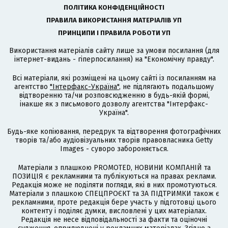
ПОЛІТИКА КОНФІДЕНЦІЙНОСТІ
ПРАВИЛА ВИКОРИСТАННЯ МАТЕРІАЛІВ УП
ПРИНЦИПИ І ПРАВИЛА РОБОТИ УП
Використання матеріалів сайту лише за умови посилання (для
інтернет-видань - гіперпосилання) на "Економічну правду".
Всі матеріали, які розміщені на цьому сайті із посиланням на
агентство
"Інтерфакс-Україна"
, не підлягають подальшому
відтворенню та/чи розповсюдженню в будь-якій формі,
інакше як з письмового дозволу агентства "Інтерфакс-
Україна".
Будь-яке копіювання, передрук та відтворення фотографічних
творів та/або аудіовізуальних творів правовласника Getty
Images - суворо забороняється.
Матеріали з плашкою PROMOTED, НОВИНИ КОМПАНІЙ та
ПОЗИЦІЯ є рекламними та публікуються на правах реклами.
Редакція може не поділяти погляди, які в них промотуються.
Матеріали з плашкою СПЕЦПРОЄКТ та ЗА ПІДТРИМКИ також є
рекламними, проте редакція бере участь у підготовці цього
контенту і поділяє думки, висловлені у цих матеріалах.
Редакція не несе відповідальності за факти та оціночні