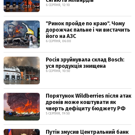
сягають мільярдів
6 СЕРПНЯ, 12:10
"Ринок пройде по краю". Чому
дорожчає пальне і чи вистачить
його на АЗС
6 СЕРПНЯ, 06:00
Росія зруйнувала склад Bosch:
уся продукція знищена
6 СЕРПНЯ, 10:50
Порятунок Wildberries після атак
дронів може коштувати як
чверть дефіциту бюджету РФ
5 СЕРПНЯ, 19:50
Путін змусив Центральний банк