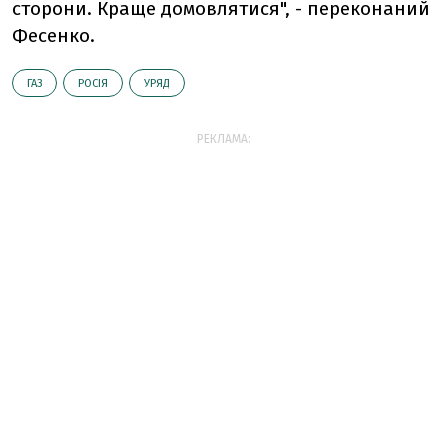
сторони. Краще домовлятися", - переконаний
Фесенко.
ГАЗ
РОСІЯ
УРЯД
РЕКЛАМА: