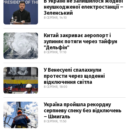
В Україні не залишилося жодної
неушкодженої електростанції –
Зеленський
8 СЕРПНЯ, 14:10
Китай закриває аеропорт і
зупиняє потяги через тайфун
"Дельфін"
8 СЕРПНЯ, 17:10
У Венесуелі спалахнули
протести через щоденні
відключення світла
8 СЕРПНЯ, 18:00
Україна пройшла рекордну
серпневу спеку без відключень
– Шмигаль
8 СЕРПНЯ, 11:50