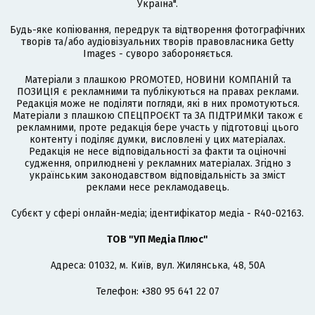
Україна".
Будь-яке копіювання, передрук та відтворення фотографічних
творів та/або аудіовізуальних творів правовласника Getty
Images - суворо забороняється.
Матеріали з плашкою PROMOTED, НОВИНИ КОМПАНІЙ та
ПОЗИЦІЯ є рекламними та публікуються на правах реклами.
Редакція може не поділяти погляди, які в них промотуються.
Матеріали з плашкою СПЕЦПРОЄКТ та ЗА ПІДТРИМКИ також є
рекламними, проте редакція бере участь у підготовці цього
контенту і поділяє думки, висловлені у цих матеріалах.
Редакція не несе відповідальності за факти та оціночні
судження, оприлюднені у рекламних матеріалах. Згідно з
українським законодавством відповідальність за зміст
реклами несе рекламодавець.
Cубєкт у сфері онлайн-медіа; ідентифікатор медіа - R40-02163.
ТОВ "УП Медіа Плюс"
Адреса: 01032, м. Київ, вул. Жилянська, 48, 50А
Телефон: +380 95 641 22 07