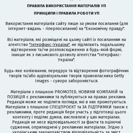
ПРАВИЛА ВИКОРИСТАННЯ МАТЕРІАЛІВ УП
ПРИНЦИПИ І ПРАВИЛА РОБОТИ УП
Використання матеріалів сайту лише за умови посилання (для
інтернет-видань - гіперпосилання) на "Економічну правду".
Всі матеріали, які розміщені на цьому сайті із посиланням на
агентство
"Інтерфакс-Україна"
, не підлягають подальшому
відтворенню та/чи розповсюдженню в будь-якій формі,
інакше як з письмового дозволу агентства "Інтерфакс-
Україна".
Будь-яке копіювання, передрук та відтворення фотографічних
творів та/або аудіовізуальних творів правовласника Getty
Images - суворо забороняється.
Матеріали з плашкою PROMOTED, НОВИНИ КОМПАНІЙ та
ПОЗИЦІЯ є рекламними та публікуються на правах реклами.
Редакція може не поділяти погляди, які в них промотуються.
Матеріали з плашкою СПЕЦПРОЄКТ та ЗА ПІДТРИМКИ також є
рекламними, проте редакція бере участь у підготовці цього
контенту і поділяє думки, висловлені у цих матеріалах.
Редакція не несе відповідальності за факти та оціночні
судження, оприлюднені у рекламних матеріалах. Згідно з
українським законодавством відповідальність за зміст