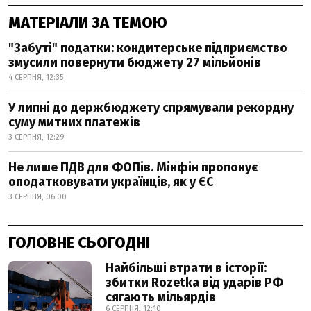
МАТЕРІАЛИ ЗА ТЕМОЮ
"Забуті" податки: кондитерське підприємство
змусили повернути бюджету 27 мільйонів
4 СЕРПНЯ, 12:35
У липні до держбюджету спрямували рекордну
суму митних платежів
3 СЕРПНЯ, 12:29
Не лише ПДВ для ФОПів. Мінфін пропонує
оподатковувати українців, як у ЄС
3 СЕРПНЯ, 06:00
ГОЛОВНЕ СЬОГОДНІ
Найбільші втрати в історії:
збитки Rozetka від ударів РФ
сягають мільярдів
6 СЕРПНЯ, 12:10