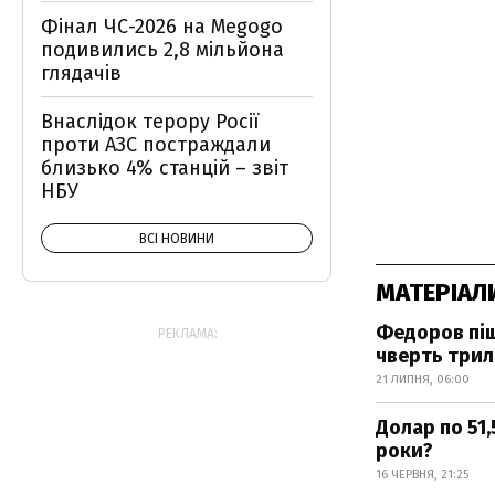
Фінал ЧС-2026 на Megogo
подивились 2,8 мільйона
глядачів
Внаслідок терору Росії
проти АЗС постраждали
близько 4% станцій – звіт
НБУ
ВСІ НОВИНИ
МАТЕРІАЛ
Федоров піш
РЕКЛАМА:
чверть три
21 ЛИПНЯ, 06:00
Долар по 51,
роки?
16 ЧЕРВНЯ, 21:25