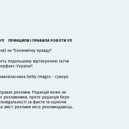
УП
ПРИНЦИПИ І ПРАВИЛА РОБОТИ УП
я) на "Економічну правду".
гають подальшому відтворенню та/чи
терфакс-Україна".
равовласника Getty Images - суворо
равах реклами. Редакція може не
 є рекламними, проте редакція бере
дповідальності за факти та оціночні
за зміст реклами несе рекламодавець.