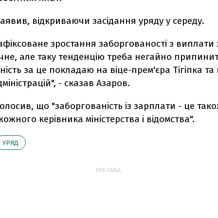
заявив, відкриваючи засідання уряду у середу.
афiксоване зростання заборгованостi з виплати 
чне, але таку тенденцiю треба негайно припинит
нiсть за це покладаю на вiце-прем'єра Тiгiпка та 
мiнiстрацiй", - сказав Азаров.
олосив, що "заборгованiсть iз зарплати - це так
кожного керiвника мiнiстерства i вiдомства".
УРЯД
РЕКЛАМА: