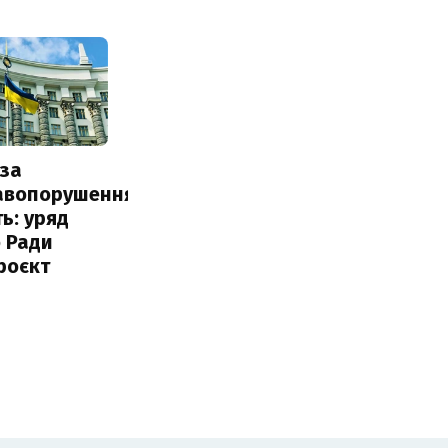
за
авопорушення
ь: уряд
 Ради
роєкт