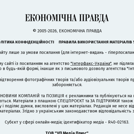
© 2005-2026, ЕКОНОМІЧНА ПРАВДА
ЛІТИКА КОНФІДЕНЦІЙНОСТІ
ПРАВИЛА ВИКОРИСТАННЯ МАТЕРІАЛІВ 
айту лише за умови посилання (для інтернет-видань - гіперпосиланн
му сайті із посиланням на агентство
"Інтерфакс-Україна"
, не підля
 будь-якій формі, інакше як з письмового дозволу агентства "Ін
відтворення фотографічних творів та/або аудіовізуальних творів п
забороняється.
НОВИНИ КОМПАНІЙ та ПОЗИЦІЯ є рекламними та публікуються на п
туються. Матеріали з плашкою СПЕЦПРОЄКТ та ЗА ПІДТРИМКИ також
 і поділяє думки, висловлені у цих матеріалах. Редакція не несе ві
атеріалах. Згідно з українським законодавством відповідальність 
Cубєкт у сфері онлайн-медіа; ідентифікатор медіа - R40-02163.
ТОВ "УП Медіа Плюс"