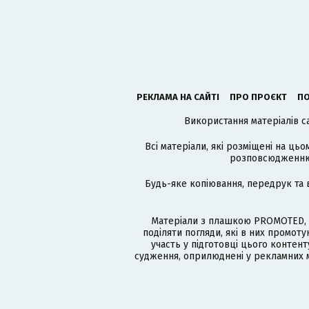
РЕКЛАМА НА САЙТІ
ПРО ПРОЄКТ
ПО
Використання матеріалів с
Всі матеріали, які розміщені на цьо
розповсюдженню в
Будь-яке копіювання, передрук та 
Матеріали з плашкою PROMOTED, 
поділяти погляди, які в них промо
участь у підготовці цього контенту
судження, оприлюднені у рекламних м