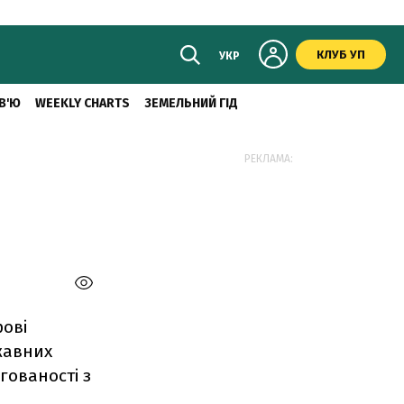
КЛУБ УП
УКР
В'Ю
WEEKLY CHARTS
ЗЕМЕЛЬНИЙ ГІД
РЕКЛАМА:
ровi
ржавних
гованостi з