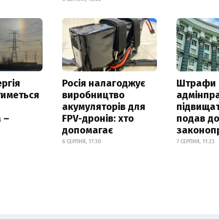
ргія
Росія налагоджує
Штрафи 
тиметься
виробництво
адмінпр
акумуляторів для
підвищат
 –
FPV-дронів: хто
подав до
допомагає
законоп
6 СЕРПНЯ, 17:30
7 СЕРПНЯ, 11:23