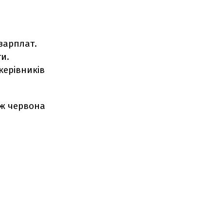
зарплат.
и.
керiвникiв
ож червона