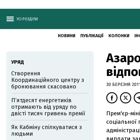
УСІ РОЗДІЛИ
НОВИНИ
ПУБЛІКАЦІЇ
КОЛОНКИ
ІН
Азаро
УРЯД
відпо
Створення
Координаційного центру з
30 БЕРЕЗНЯ 2011
бронювання скасовано
П’ятдесят енергетиків
отримають від уряду по
Прем'єр-мiн
двісті тисяч гривень премії
соцiальної 
Як Кабміну спілкуватися з
адміністрац
людьми
виплати зар