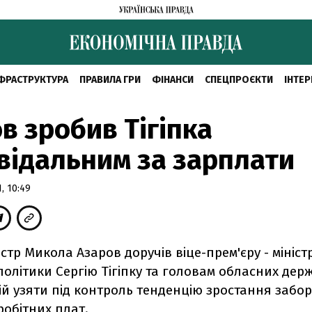
ФРАСТРУКТУРА
ПРАВИЛА ГРИ
ФІНАНСИ
СПЕЦПРОЄКТИ
ІНТЕР
в зробив Тiгiпка
відальним за зарплати
, 10:49
iстр Микола Азаров доручів вiце-прем'єру - мiнiст
полiтики Сергiю Тiгiпку та головам обласних де
ій узяти пiд контроль тенденцiю зростання забор
обiтних плат.