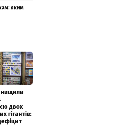
кам: яким
 знищили
з
єю двох
х гігантів:
дефіцит