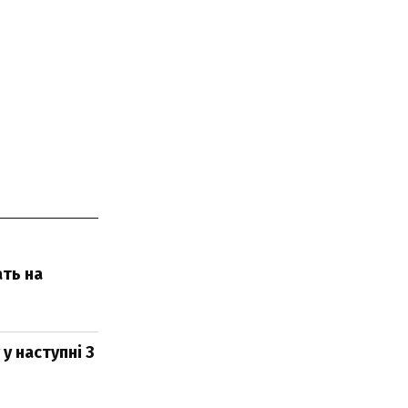
ть на
у наступні 3