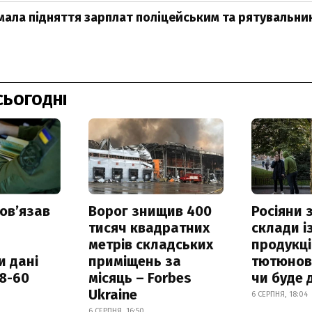
мала підняття зарплат поліцейським та рятувальни
СЬОГОДНІ
овʼязав
Ворог знищив 400
Росіяни
тисяч квадратних
склади і
метрів складських
продукці
и дані
приміщень за
тютюнови
18-60
місяць – Forbes
чи буде 
Ukraine
6 СЕРПНЯ, 18:04
6 СЕРПНЯ, 16:50