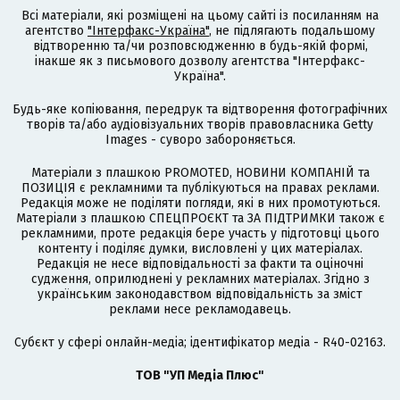
Всі матеріали, які розміщені на цьому сайті із посиланням на
агентство
"Інтерфакс-Україна"
, не підлягають подальшому
відтворенню та/чи розповсюдженню в будь-якій формі,
інакше як з письмового дозволу агентства "Інтерфакс-
Україна".
Будь-яке копіювання, передрук та відтворення фотографічних
творів та/або аудіовізуальних творів правовласника Getty
Images - суворо забороняється.
Матеріали з плашкою PROMOTED, НОВИНИ КОМПАНІЙ та
ПОЗИЦІЯ є рекламними та публікуються на правах реклами.
Редакція може не поділяти погляди, які в них промотуються.
Матеріали з плашкою СПЕЦПРОЄКТ та ЗА ПІДТРИМКИ також є
рекламними, проте редакція бере участь у підготовці цього
контенту і поділяє думки, висловлені у цих матеріалах.
Редакція не несе відповідальності за факти та оціночні
судження, оприлюднені у рекламних матеріалах. Згідно з
українським законодавством відповідальність за зміст
реклами несе рекламодавець.
Cубєкт у сфері онлайн-медіа; ідентифікатор медіа - R40-02163.
ТОВ "УП Медіа Плюс"