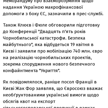
Меморандуму про взаєморозумiння щодо
надання Україною макрофiнансової
допомоги з боку ЄС, зазначили в прес-службi.
Також Клюєв i Фюле обговорили пiдготовку
до Конференцiї "Двадцять п'ять рокiв
Чорнобильської катастрофи. Безпека
майбутнього", яка вiдбудеться 19 квiтня в
Києвi i заявили про мобiлiзацiю 740 млн. євро
на реалiзацiю чорнобильських проектiв,
зокрема спорудження нового безпечного
конфайнтмента "Укриття".
Як повідомлялося, ранiше посол Францiї в
Києвi Жак Фор заявляв, що Євросоюз вважає
необґрунтованими українськi вимоги щодо
обсягiв квот на експорт
сiльськогосподарської продукцiї в рамках