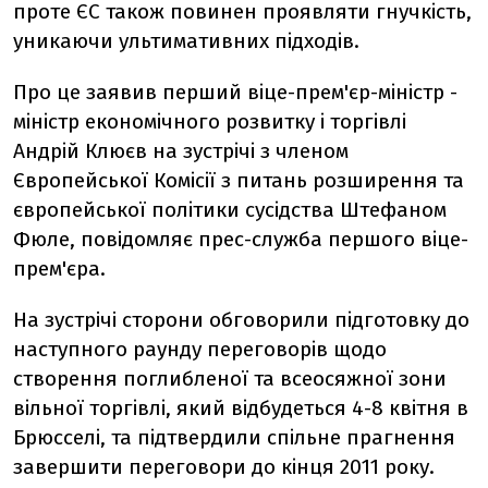
проте ЄС також повинен проявляти гнучкiсть,
уникаючи ультимативних пiдходiв.
Про це заявив перший вiце-прем'єр-мiнiстр -
мiнiстр економiчного розвитку i торгiвлi
Андрiй Клюєв на зустрiчi з членом
Європейської Комiсiї з питань розширення та
європейської полiтики сусiдства Штефаном
Фюле, повідомляє прес-служба першого вiце-
прем'єра.
На зустрічі сторони обговорили пiдготовку до
наступного раунду переговорiв щодо
створення поглибленої та всеосяжної зони
вiльної торгiвлi, який вiдбудеться 4-8 квiтня в
Брюсселi, та пiдтвердили спiльне прагнення
завершити переговори до кiнця 2011 року.