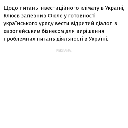
Щодо питань iнвестицiйного клiмату в Українi,
Клюєв запевнив Фюле у готовностi
українського уряду вести вiдритий дiалог iз
європейським бiзнесом для вирiшення
проблемних питань дiяльностi в Українi.
РЕКЛАМА: