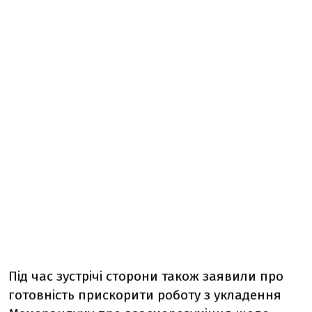
Пiд час зустрiчi сторони також заявили про
готовнiсть прискорити роботу з укладення