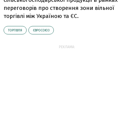
переговорiв про створення зони вiльної
торгiвлi мiж Україною та ЄС.
ТОРГІВЛЯ
ЄВРОСОЮЗ
РЕКЛАМА: