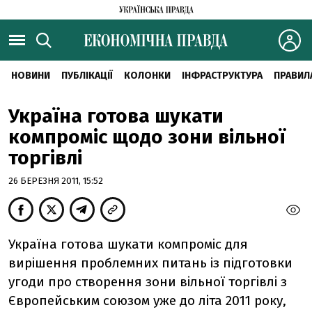
НОВИНИ
ПУБЛІКАЦІЇ
КОЛОНКИ
ІНФРАСТРУКТУРА
ПРАВИЛ
Україна готова шукати
компромiс щодо зони вiльної
торгiвлi
26 БЕРЕЗНЯ 2011, 15:52
Україна готова шукати компромiс для
вирiшення проблемних питань iз пiдготовки
угоди про створення зони вiльної торгiвлi з
Європейським союзом уже до лiта 2011 року,