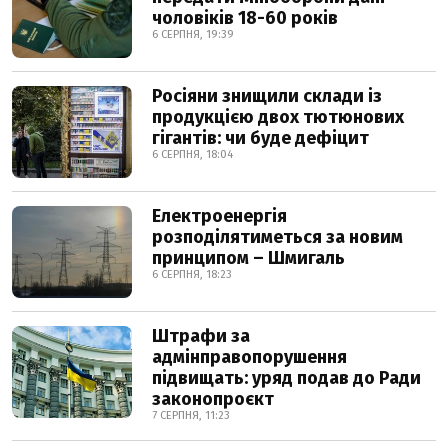
чоловіків 18-60 років
6 СЕРПНЯ, 19:39
Росіяни знищили склади із
продукцією двох тютюнових
гігантів: чи буде дефіцит
6 СЕРПНЯ, 18:04
Електроенергія
розподілятиметься за новим
принципом – Шмигаль
6 СЕРПНЯ, 18:23
Штрафи за
адмінправопорушення
підвищать: уряд подав до Ради
законопроєкт
7 СЕРПНЯ, 11:23