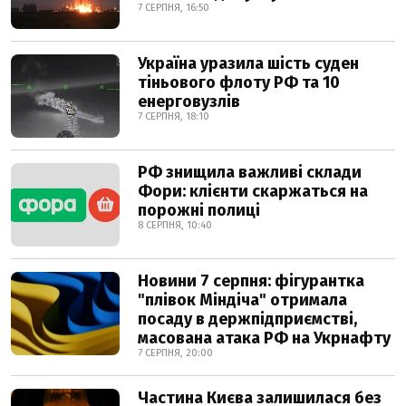
7 СЕРПНЯ, 16:50
Україна уразила шість суден
тіньового флоту РФ та 10
енерговузлів
7 СЕРПНЯ, 18:10
РФ знищила важливі склади
Фори: клієнти скаржаться на
порожні полиці
8 СЕРПНЯ, 10:40
Новини 7 серпня: фігурантка
"плівок Міндіча" отримала
посаду в держпідприємстві,
масована атака РФ на Укрнафту
7 СЕРПНЯ, 20:00
Частина Києва залишилася без