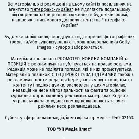
Всі матеріали, які розміщені на цьому сайті із посиланням на
агентство
"Інтерфакс-Україна"
, не підлягають подальшому
відтворенню та/чи розповсюдженню в будь-якій формі,
інакше як з письмового дозволу агентства "Інтерфакс-
Україна".
Будь-яке копіювання, передрук та відтворення фотографічних
творів та/або аудіовізуальних творів правовласника Getty
Images - суворо забороняється.
Матеріали з плашкою PROMOTED, НОВИНИ КОМПАНІЙ та
ПОЗИЦІЯ є рекламними та публікуються на правах реклами.
Редакція може не поділяти погляди, які в них промотуються.
Матеріали з плашкою СПЕЦПРОЄКТ та ЗА ПІДТРИМКИ також є
рекламними, проте редакція бере участь у підготовці цього
контенту і поділяє думки, висловлені у цих матеріалах.
Редакція не несе відповідальності за факти та оціночні
судження, оприлюднені у рекламних матеріалах. Згідно з
українським законодавством відповідальність за зміст
реклами несе рекламодавець.
Cубєкт у сфері онлайн-медіа; ідентифікатор медіа - R40-02163.
ТОВ "УП Медіа Плюс"