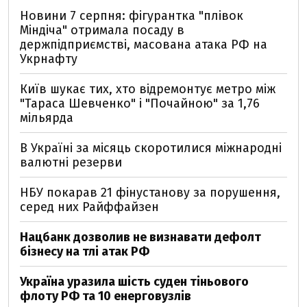
Новини 7 серпня: фігурантка "плівок
Міндіча" отримала посаду в
держпідприємстві, масована атака РФ на
Укрнафту
Київ шукає тих, хто відремонтує метро між
"Тараса Шевченко" і "Почайною" за 1,76
мільярда
В Україні за місяць скоротилися міжнародні
валютні резерви
НБУ покарав 21 фінустанову за порушення,
серед них Райффайзен
Нацбанк дозволив не визнавати дефолт
бізнесу на тлі атак РФ
Україна уразила шість суден тіньового
флоту РФ та 10 енерговузлів