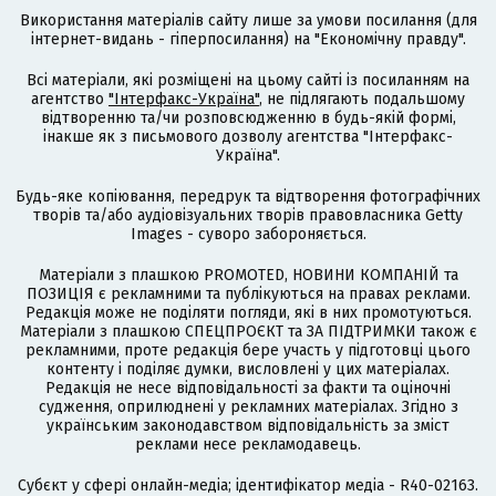
Використання матеріалів сайту лише за умови посилання (для
інтернет-видань - гіперпосилання) на "Економічну правду".
Всі матеріали, які розміщені на цьому сайті із посиланням на
агентство
"Інтерфакс-Україна"
, не підлягають подальшому
відтворенню та/чи розповсюдженню в будь-якій формі,
інакше як з письмового дозволу агентства "Інтерфакс-
Україна".
Будь-яке копіювання, передрук та відтворення фотографічних
творів та/або аудіовізуальних творів правовласника Getty
Images - суворо забороняється.
Матеріали з плашкою PROMOTED, НОВИНИ КОМПАНІЙ та
ПОЗИЦІЯ є рекламними та публікуються на правах реклами.
Редакція може не поділяти погляди, які в них промотуються.
Матеріали з плашкою СПЕЦПРОЄКТ та ЗА ПІДТРИМКИ також є
рекламними, проте редакція бере участь у підготовці цього
контенту і поділяє думки, висловлені у цих матеріалах.
Редакція не несе відповідальності за факти та оціночні
судження, оприлюднені у рекламних матеріалах. Згідно з
українським законодавством відповідальність за зміст
реклами несе рекламодавець.
Cубєкт у сфері онлайн-медіа; ідентифікатор медіа - R40-02163.