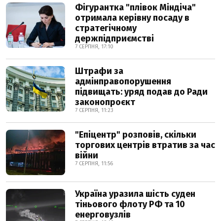
Фігурантка "плівок Міндіча"
отримала керівну посаду в
стратегічному
держпідприємстві
7 СЕРПНЯ, 17:10
Штрафи за
адмінправопорушення
підвищать: уряд подав до Ради
законопроєкт
7 СЕРПНЯ, 11:23
"Епіцентр" розповів, скільки
торгових центрів втратив за час
війни
7 СЕРПНЯ, 11:56
Україна уразила шість суден
тіньового флоту РФ та 10
енерговузлів