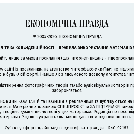
© 2005-2026, ЕКОНОМІЧНА ПРАВДА
ЛІТИКА КОНФІДЕНЦІЙНОСТІ
ПРАВИЛА ВИКОРИСТАННЯ МАТЕРІАЛІВ 
айту лише за умови посилання (для інтернет-видань - гіперпосиланн
му сайті із посиланням на агентство
"Інтерфакс-Україна"
, не підля
 будь-якій формі, інакше як з письмового дозволу агентства "Ін
відтворення фотографічних творів та/або аудіовізуальних творів п
забороняється.
НОВИНИ КОМПАНІЙ та ПОЗИЦІЯ є рекламними та публікуються на п
туються. Матеріали з плашкою СПЕЦПРОЄКТ та ЗА ПІДТРИМКИ також
 і поділяє думки, висловлені у цих матеріалах. Редакція не несе ві
атеріалах. Згідно з українським законодавством відповідальність 
Cубєкт у сфері онлайн-медіа; ідентифікатор медіа - R40-02163.