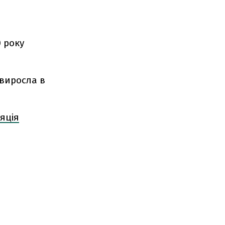
0 року
 виросла в
яція