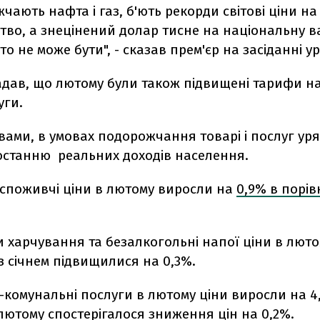
чають нафта і газ, б'ють рекорди світові ціни на
тво, а знецінений долар тисне на національну в
то не може бути", - сказав прем'єр на засіданні ур
адав, що лютому були також підвищені тарифи н
уги.
вами, в умовах подорожчання товарі і послуг ур
останню реальних доходів населення.
 споживчі ціни в лютому виросли на
0,9% в порів
 харчування та безалкогольні напої ціни в люто
з січнем підвищилися на 0,3%.
комунальні послуги в лютому ціни виросли на 4
 лютому спостерігалося зниження цін на 0,2%.