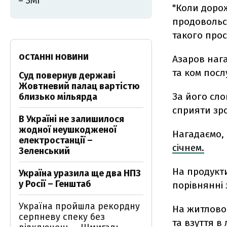
– ЗМІ
"Коли дорож
продовольс
такого прос
ОСТАННІ НОВИНИ
Азаров наг
та ком посл
Суд повернув державі
Жовтневий палац вартістю
За його сло
близько мільярда
сприяти зр
В Україні не залишилося
жодної неушкодженої
Нагадаємо,
електростанції –
січнем.
Зеленський
На продукти
Україна уразила ще два НПЗ
у Росії – Генштаб
порівнянні 
Україна пройшла рекордну
На житлово-
серпневу спеку без
та взуття в