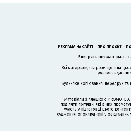
РЕКЛАМА НА САЙТІ
ПРО ПРОЄКТ
ПО
Використання матеріалів с
Всі матеріали, які розміщені на цьо
розповсюдженню в
Будь-яке копіювання, передрук та 
Матеріали з плашкою PROMOTED, 
поділяти погляди, які в них промо
участь у підготовці цього контенту
судження, оприлюднені у рекламних м