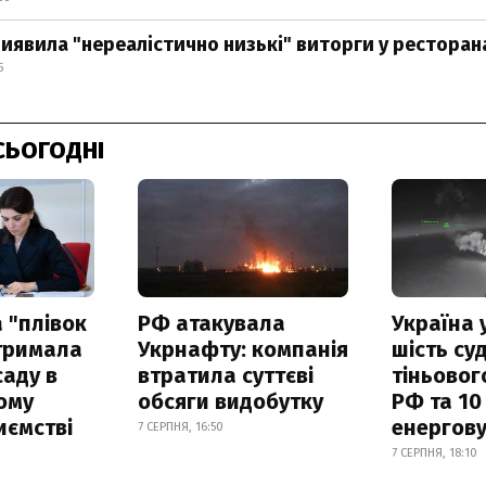
иявила "нереалістично низькі" виторги у ресторан
5
СЬОГОДНІ
 "плівок
РФ атакувала
Україна 
отримала
Укрнафту: компанія
шість су
саду в
втратила суттєві
тіньовог
ому
обсяги видобутку
РФ та 10
иємстві
енергову
7 СЕРПНЯ, 16:50
7 СЕРПНЯ, 18:10