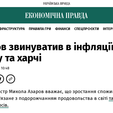
ФРАСТРУКТУРА
ПРАВИЛА ГРИ
ФІНАНСИ
СПЕЦПРОЄКТИ
ІНТЕР
в звинуватив в інфляці
 та харчі
 10:48
істр Микола Азаров вважає, що зростання спожи
'язане з подорожчанням продовольства в світі
т
сів.