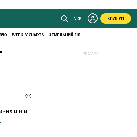
КЛУБ УП
УКР
В'Ю
WEEKLY CHARTS
ЗЕМЕЛЬНИЙ ГІД
ї
РЕКЛАМА:
вчих цін в
а