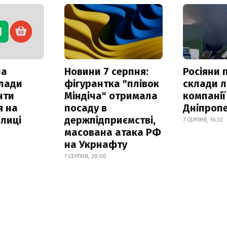
ла
Новини 7 серпня:
Росіяни 
клади
фігурантка "плівок
склади л
нти
Міндіча" отримала
компанії
я на
посаду в
Дніпроп
лиці
держпідприємстві,
7 СЕРПНЯ, 16:32
масована атака РФ
на Укрнафту
7 СЕРПНЯ, 20:00