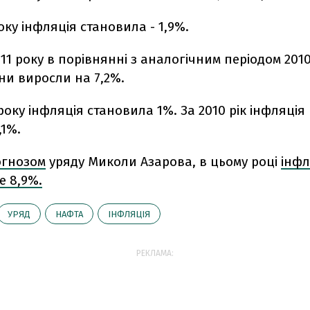
оку інфляція становила - 1,9%.
11 року в порівнянні з аналогічним періодом 201
ни виросли на 7,2%.
1 року інфляція становила 1%. За 2010 рік інфляція
,1%.
огнозом
уряду Миколи Азарова, в цьому році
інфл
е 8,9%.
УРЯД
НАФТА
ІНФЛЯЦІЯ
РЕКЛАМА: