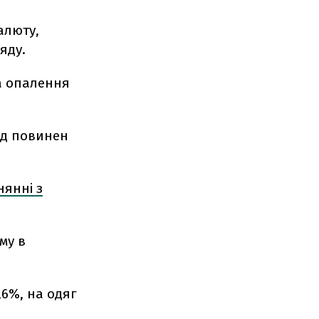
алюту,
яду.
а опалення
яд повинен
нянні з
му в
,6%, на одяг