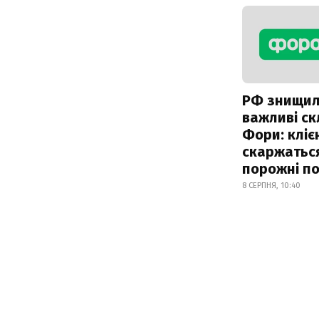
РФ знищи
важливі с
Фори: кліє
скаржатьс
порожні по
8 СЕРПНЯ, 10:40