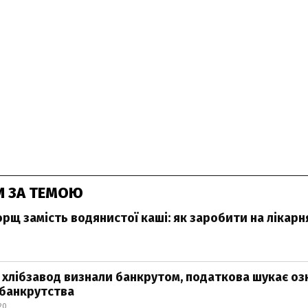
И ЗА ТЕМОЮ
рщ замість водянистої каші: як заробити на лікар
 хлібзавод визнали банкрутом, податкова шукає оз
банкрутства
20