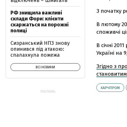
відключень – Шмигаль
З початку р
РФ знищила важливі
склади Фори: клієнти
В лютому 20
скаржаться на порожні
полиці
споживчі ці
Сизранський НПЗ знову
В січні 201
опинився під атакою:
Україні на 9
спалахнула пожежа
Згідно з пр
ВСІ НОВИНИ
становитим
ХАРЧПРОМ
РЕКЛАМА: