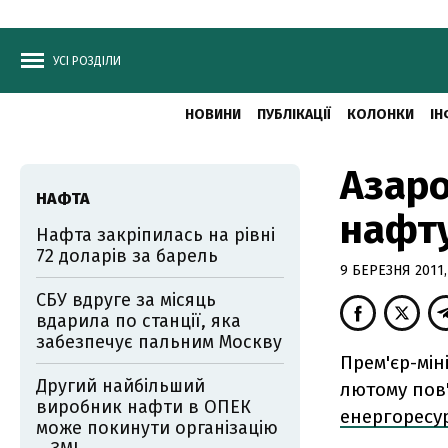
УСІ РОЗДІЛИ
НОВИНИ
ПУБЛІКАЦІЇ
КОЛОНКИ
ІН
Азаро
НАФТА
нафту
Нафта закріпилась на рівні
72 доларів за барель
9 БЕРЕЗНЯ 2011,
СБУ вдруге за місяць
вдарила по станції, яка
забезпечує пальним Москву
Прем'єр-мін
Другий найбільший
лютому пов
виробник нафти в ОПЕК
енергоресур
може покинути організацію