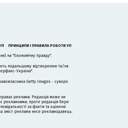
УП
ПРИНЦИПИ І ПРАВИЛА РОБОТИ УП
я) на "Економічну правду".
гають подальшому відтворенню та/чи
терфакс-Україна".
равовласника Getty Images - суворо
равах реклами. Редакція може не
 є рекламними, проте редакція бере
дповідальності за факти та оціночні
за зміст реклами несе рекламодавець.