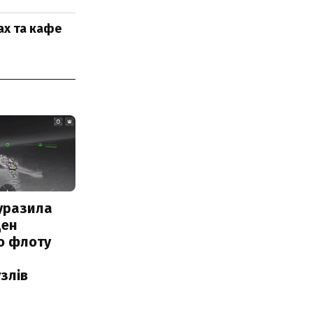
ах та кафе
уразила
ден
о флоту
злів