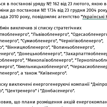
ься в постанові уряду № 162 від 23 лютого, якою в
зміни до постанови № 1734 від 23 грудня 2004 рок
пада 2010 року, повідомляє агентство "
Українські
бмін виключив зі списку стратегічних
яобленерго", "Львівобленерго", "Одесаобленерго
енерго", "Сумиобленерго", "Чернігівобленерго",
", "Вінницяобленерго", "Волиньобленерго",
нерго", "Донецькобленерго", "Закарпаттяобленер
бленерго", "Миколаївобленерго", "Тернопільобл
нерго", "Хмельницькобленерго", "Черкасиобленер
ленерго", а також "Київенерго".
иску виключені енергогенеруючі компанії "Дніпро
о", "Центренерго" і "Донбасенерго".
новив, що плани розміщення акцій енергокомпані