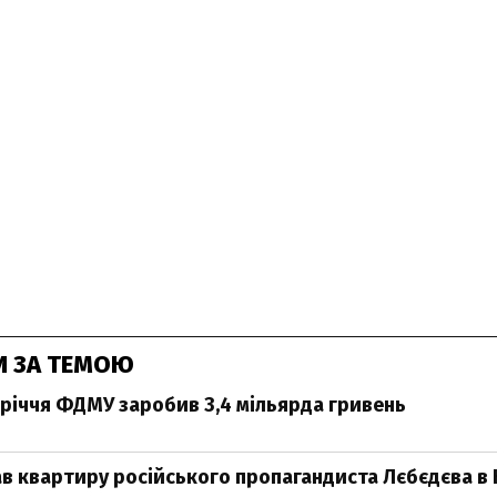
И ЗА ТЕМОЮ
вріччя ФДМУ заробив 3,4 мільярда гривень
 квартиру російського пропагандиста Лєбєдєва в 