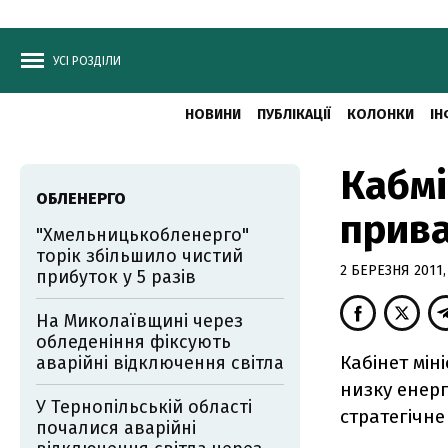
УСІ РОЗДІЛИ
НОВИНИ
ПУБЛІКАЦІЇ
КОЛОНКИ
ІН
Кабмі
ОБЛЕНЕРГО
прива
"Хмельницькобленерго"
торік збільшило чистий
2 БЕРЕЗНЯ 2011,
прибуток у 5 разів
На Миколаївщині через
обледеніння фіксують
Кабінет мін
аварійні відключення світла
низку енерг
У Тернопільській області
стратегічне
почалися аварійні