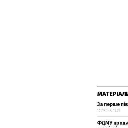
МАТЕРІАЛ
За перше пі
10 ЛИПНЯ, 15:35
ФДМУ продав