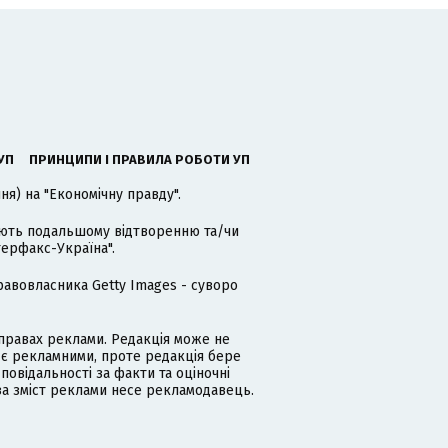
УП
ПРИНЦИПИ І ПРАВИЛА РОБОТИ УП
я) на "Економічну правду".
гають подальшому відтворенню та/чи
терфакс-Україна".
равовласника Getty Images - суворо
равах реклами. Редакція може не
 є рекламними, проте редакція бере
дповідальності за факти та оціночні
за зміст реклами несе рекламодавець.