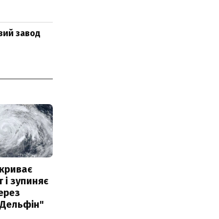
овий завод
акриває
 і зупиняє
ерез
"Дельфін"