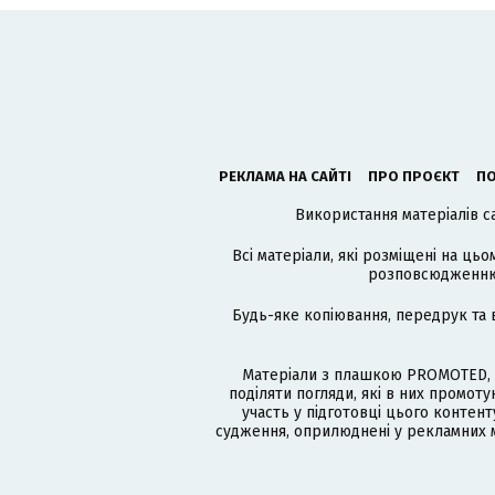
РЕКЛАМА НА САЙТІ
ПРО ПРОЄКТ
ПО
Використання матеріалів с
Всі матеріали, які розміщені на цьо
розповсюдженню в
Будь-яке копіювання, передрук та 
Матеріали з плашкою PROMOTED, 
поділяти погляди, які в них промо
участь у підготовці цього контенту
судження, оприлюднені у рекламних м