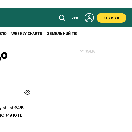
КЛУБ УП
УКР
В'Ю
WEEKLY CHARTS
ЗЕМЕЛЬНИЙ ГІД
до
РЕКЛАМА:
, а також
що мають