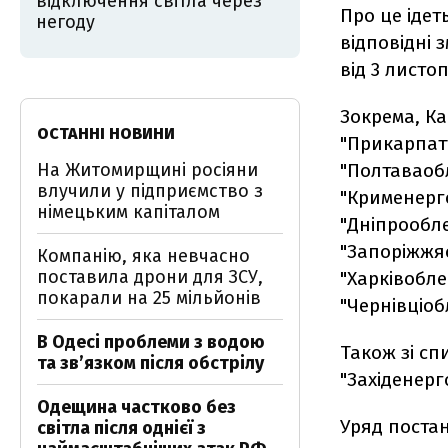
відключення світла через
Про це ідет
негоду
відповідні 
від 3 листо
Зокрема, Ка
ОСТАННІ НОВИНИ
"Прикарпатт
На Житомирщині росіяни
"Полтаваобл
влучили у підприємство з
"Крименерго
німецьким капіталом
"Дніпрообле
"Запоріжжяо
Компанію, яка невчасно
поставила дрони для ЗСУ,
"Харківобле
покарали на 25 мільйонів
"Чернівціоб
В Одесі проблеми з водою
Також зі сп
та звʼязком після обстрілу
"Західенерг
Одещина частково без
Уряд поста
світла після однієї з