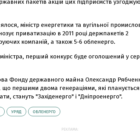
ржавних пакетів акцій цих підприємств узгоджую
ялося, міністр енергетики та вугільної промисло
озує приватизацію в 2011 році держпакетів 2
уючих компаній, а також 5-6 обленерго.
міністра, перший конкурс буде оголошений у сер
ова Фонду державного майна Олександр Рябчен
, що першими двома генераціями, які планується
ти, стануть "Західенерго" і "Дніпроенерго".
УРЯД
ОБЛЕНЕРГО
РЕКЛАМА: