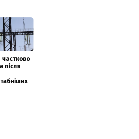
 частково
а після
табніших