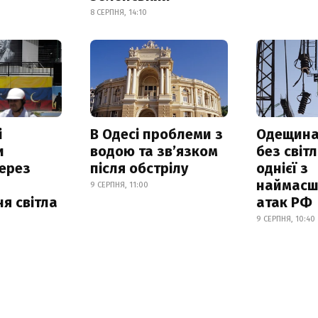
8 СЕРПНЯ, 14:10
і
В Одесі проблеми з
Одещина
и
водою та звʼязком
без світл
ерез
після обстрілу
однієї з
наймасш
9 СЕРПНЯ, 11:00
я світла
атак РФ
9 СЕРПНЯ, 10:40