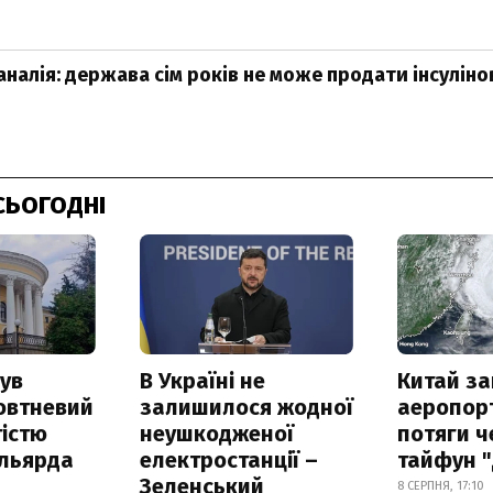
аналія: держава сім років не може продати інсулін
СЬОГОДНІ
ув
В Україні не
Китай з
овтневий
залишилося жодної
аеропорт
істю
неушкодженої
потяги ч
ільярда
електростанції –
тайфун 
Зеленський
8 СЕРПНЯ, 17:10