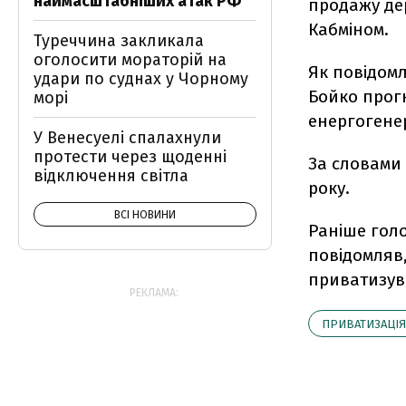
наймасштабніших атак РФ
продажу де
Кабміном.
Туреччина закликала
оголосити мораторій на
Як повідомл
удари по суднах у Чорному
Бойко прогн
морі
енергогенер
У Венесуелі спалахнули
протести через щоденні
За словами 
відключення світла
року.
ВСІ НОВИНИ
Раніше гол
повідомляв
приватизува
РЕКЛАМА:
ПРИВАТИЗАЦІЯ