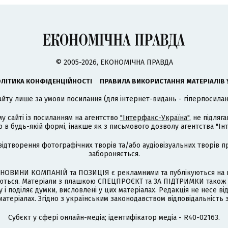
© 2005-2026, ЕКОНОМІЧНА ПРАВДА
ЛІТИКА КОНФІДЕНЦІЙНОСТІ
ПРАВИЛА ВИКОРИСТАННЯ МАТЕРІАЛІВ 
айту лише за умови посилання (для інтернет-видань - гіперпосиланн
му сайті із посиланням на агентство
"Інтерфакс-Україна"
, не підля
 будь-якій формі, інакше як з письмового дозволу агентства "Ін
відтворення фотографічних творів та/або аудіовізуальних творів п
забороняється.
НОВИНИ КОМПАНІЙ та ПОЗИЦІЯ є рекламними та публікуються на п
туються. Матеріали з плашкою СПЕЦПРОЄКТ та ЗА ПІДТРИМКИ також
 і поділяє думки, висловлені у цих матеріалах. Редакція не несе ві
атеріалах. Згідно з українським законодавством відповідальність 
Cубєкт у сфері онлайн-медіа; ідентифікатор медіа - R40-02163.