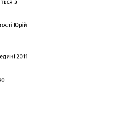
ться з
вості Юрій
едині 2011
ко