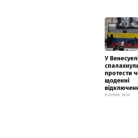
У Венесуел
спалахнул
протести ч
щоденні
відключенн
8 СЕРПНЯ, 18:00