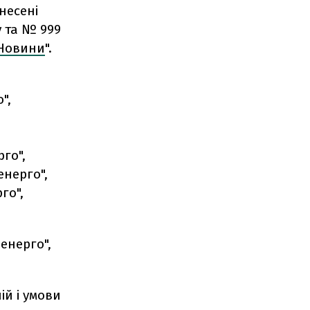
несені
у та № 999
 Новини
".
",
го",
енерго",
го",
енерго",
й і умови