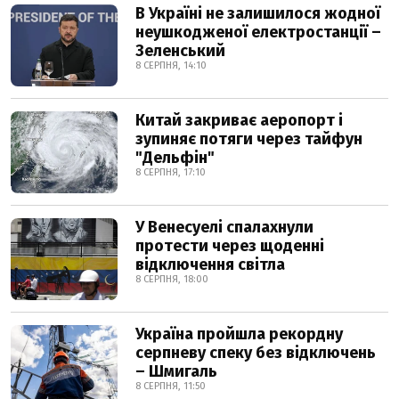
В Україні не залишилося жодної
неушкодженої електростанції –
Зеленський
8 СЕРПНЯ, 14:10
Китай закриває аеропорт і
зупиняє потяги через тайфун
"Дельфін"
8 СЕРПНЯ, 17:10
У Венесуелі спалахнули
протести через щоденні
відключення світла
8 СЕРПНЯ, 18:00
Україна пройшла рекордну
серпневу спеку без відключень
– Шмигаль
8 СЕРПНЯ, 11:50