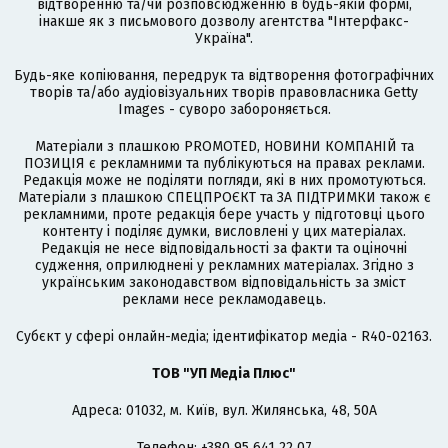
відтворенню та/чи розповсюдженню в будь-якій формі,
інакше як з письмового дозволу агентства "Інтерфакс-
Україна".
Будь-яке копіювання, передрук та відтворення фотографічних
творів та/або аудіовізуальних творів правовласника Getty
Images - суворо забороняється.
Матеріали з плашкою PROMOTED, НОВИНИ КОМПАНІЙ та
ПОЗИЦІЯ є рекламними та публікуються на правах реклами.
Редакція може не поділяти погляди, які в них промотуються.
Матеріали з плашкою СПЕЦПРОЄКТ та ЗА ПІДТРИМКИ також є
рекламними, проте редакція бере участь у підготовці цього
контенту і поділяє думки, висловлені у цих матеріалах.
Редакція не несе відповідальності за факти та оціночні
судження, оприлюднені у рекламних матеріалах. Згідно з
українським законодавством відповідальність за зміст
реклами несе рекламодавець.
Cубєкт у сфері онлайн-медіа; ідентифікатор медіа - R40-02163.
ТОВ "УП Медіа Плюс"
Адреса: 01032, м. Київ, вул. Жилянська, 48, 50А
Телефон: +380 95 641 22 07