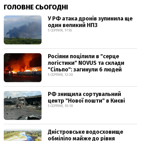
ГОЛОВНЕ СЬОГОДНІ
У РФ атака дронів зупинила ще
один великий НПЗ
5 СЕРПНЯ, 17:55
Росіяни поцілили в "серце
логістики" NOVUS та склади
"Сільпо": загинули 6 людей
5 СЕРПНЯ, 12:30
РФ знищила сортувальний
центр "Нової пошти" в Києві
5 СЕРПНЯ, 10:10
Дністровське водосховище
обміліло майже до рівня