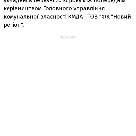
укладені в березні 2010 року між попереднім
керівництвом Головного управління
комунальної власності КМДА і ТОВ "ФК "Новий
регіон".
РЕКЛАМА: