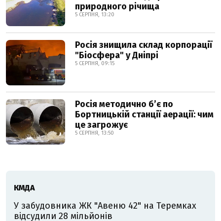
природного річища
5 СЕРПНЯ, 13:20
Росія знищила склад корпорації
"Біосфера" у Дніпрі
5 СЕРПНЯ, 09:15
Росія методично б’є по
Бортницькій станції аерації: чим
це загрожує
5 СЕРПНЯ, 13:50
КМДА
У забудовника ЖК "Авеню 42" на Теремках
відсудили 28 мільйонів