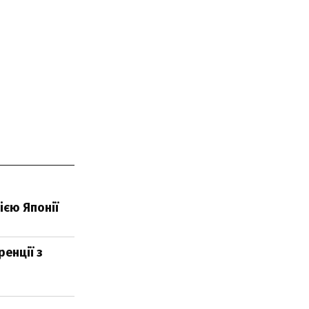
ією Японії
енції з