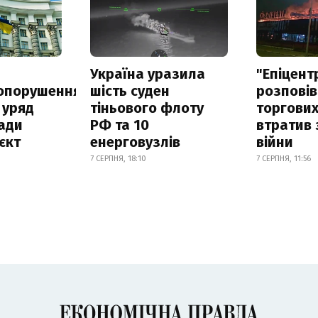
а
Україна уразила
"Епіцент
опорушення
шість суден
розповів
 уряд
тіньового флоту
торгових
ади
РФ та 10
втратив 
єкт
енерговузлів
війни
7 СЕРПНЯ, 18:10
7 СЕРПНЯ, 11:56