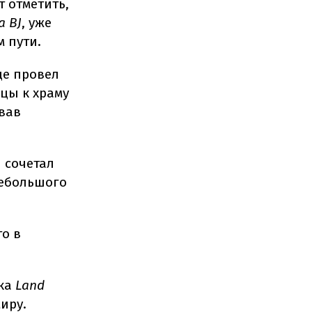
 отметить,
a BJ
, уже
 пути.
ще провел
цы к храму
вав
 сочетал
небольшого
то в
ика
Land
миру.