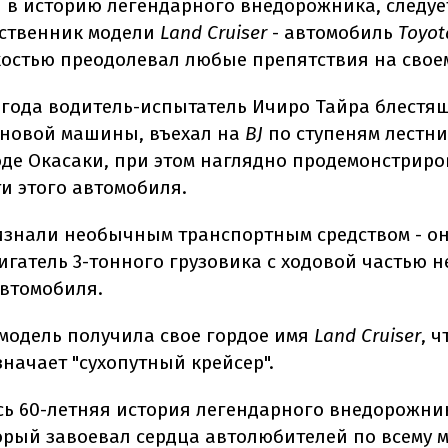
 в историю легендарного внедорожника, следует
ственник модели
Land Cruiser
- автомобиль
Toyot
гкостью преодолевал любые препятствия на своем
1 года водитель-испытатель Ичиро Тайра блестя
новой машины, въехал на
BJ
по ступеням лестни
оде Окасаки, при этом наглядно продемонстриро
и этого автомобиля.
изнали необычным транспортным средством - он
гатель 3-тонного грузовика с ходовой частью 
автомобиля.
 модель получила свое гордое имя
Land Cruiser
, ч
начает "сухопутный крейсер".
сь 60-летняя история легендарного внедорожн
торый завоевал сердца автолюбителей по всему 