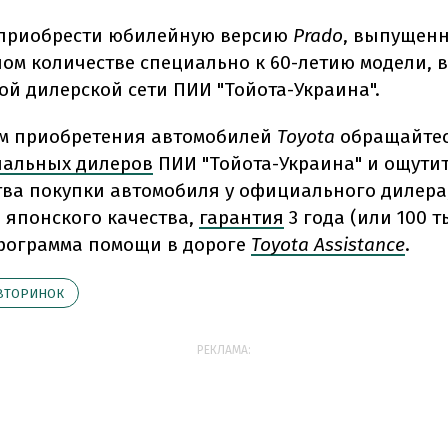
 приобрести юбилейную версию
Prado
, выпущенн
ом количестве специально к 60-летию модели, в
й дилерской сети ПИИ "Тойота-Украина".
м приобретения автомобилей
Toyota
обращайтес
иальных дилеров
ПИИ "Тойота-Украина" и ощутит
ва покупки автомобиля у официального дилера,
 японского качества,
гарантия
3 года (или 100 т
программа помощи в дороге
Toyota Assistance
.
ВТОРИНОК
РЕКЛАМА: