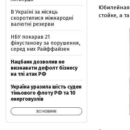
Юбилейная 
В Україні за місяць
стойке, а 
скоротилися міжнародні
валютні резерви
НБУ покарав 21
фінустанову за порушення,
серед них Райффайзен
Нацбанк дозволив не
визнавати дефолт бізнесу
на тлі атак РФ
Україна уразила шість суден
тіньового флоту РФ та 10
енерговузлів
ВСІ НОВИНИ