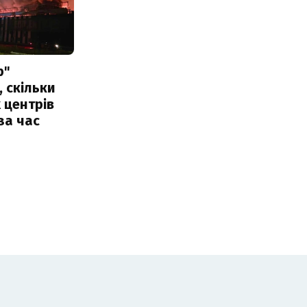
р"
, скільки
 центрів
за час