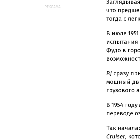
Заглядывая
РЕКЛАМА:
что предше
тогда с ле
В июле 195
испытания 
Фудо в гор
возможност
BJ
сразу пр
мощный дви
грузового 
В 1954 году
переводе оз
Так начала
Cruiser
, ко