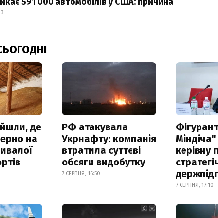
ликає 591 000 автомобілів у США: причина
33
СЬОГОДНІ
айшли, де
РФ атакувала
Фігурант
зерно на
Укрнафту: компанія
Міндіча"
ривалої
втратила суттєві
керівну 
ртів
обсяги видобутку
стратегі
держпід
7 СЕРПНЯ, 16:50
7 СЕРПНЯ, 17:10