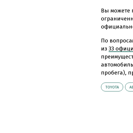
Вы можете
ограниченн
официально
По вопроса
из
33 офиц
преимущест
автомобиль
пробега), 
TOYOTA
А