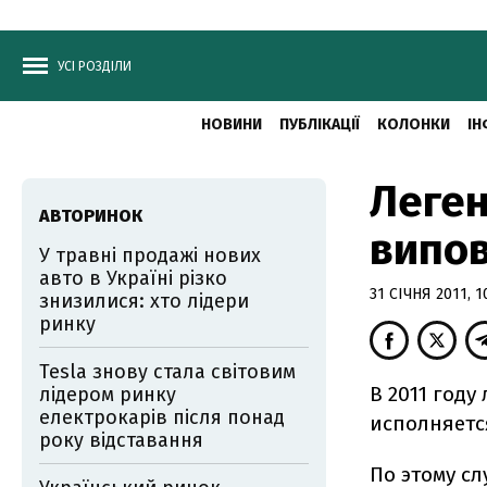
УСІ РОЗДІЛИ
НОВИНИ
ПУБЛІКАЦІЇ
КОЛОНКИ
ІН
Леген
АВТОРИНОК
випов
У травні продажі нових
авто в Україні різко
31 СІЧНЯ 2011, 1
знизилися: хто лідери
ринку
Tesla знову стала світовим
В 2011 год
лідером ринку
електрокарів після понад
исполняется
року відставання
По этому с