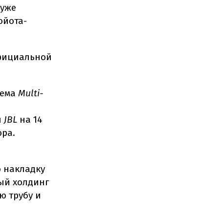
 уже
ойота-
фициальной
тема
Multi-
я
JBL
на 14
ора.
 накладку
ый холдинг
ю трубу и