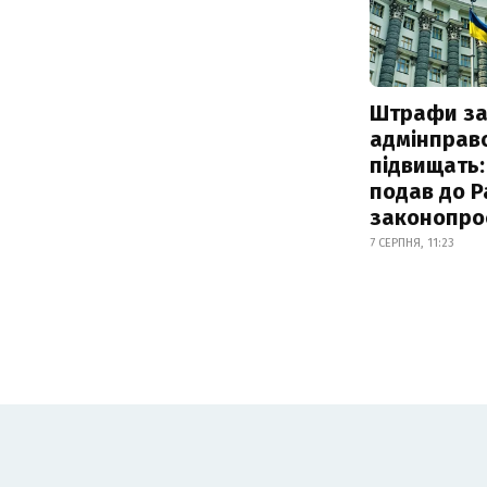
Штрафи з
адмінправ
підвищать:
подав до Р
законопро
7 СЕРПНЯ, 11:23