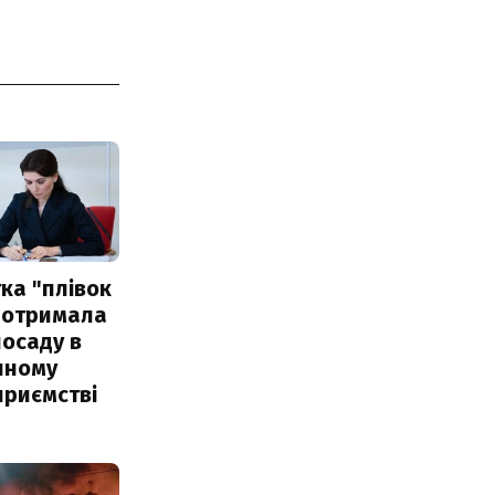
ка "плівок
 отримала
посаду в
чному
приємстві