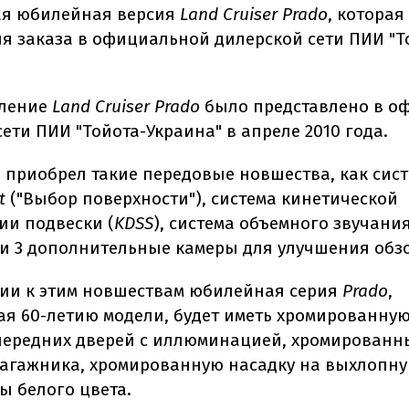
ая юбилейная версия
Land Cruiser Prado
, которая
ля заказа в официальной дилерской сети ПИИ "Т
оление
Land Cruiser Prado
было представлено в о
ети ПИИ "Тойота-Украина" в апреле 2010 года.
 приобрел такие передовые новшества, как сис
t
("Выбор поверхности"), система кинетической
ии подвески (
KDSS
), система объемного звучани
и 3 дополнительные камеры для улучшения обз
ии к этим новшествам юбилейная серия
Prado
,
я 60-летию модели, будет иметь хромированную
передних дверей с иллюминацией, хромированн
багажника, хромированную насадку на выхлопну
ы белого цвета.