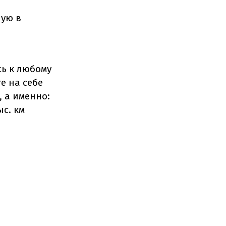
ую в
ь к любому
е на себе
 а именно:
ыс. км