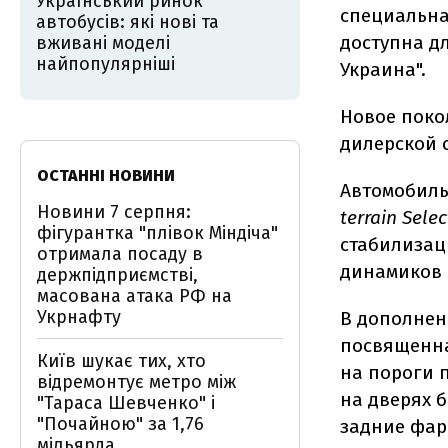
Український ринок
специальн
автобусів: які нові та
доступна д
вживані моделі
найпопулярніші
Украина".
Новое пок
дилерской с
ОСТАННІ НОВИНИ
Автомобиль
Новини 7 серпня:
terrain Selec
фігурантка "плівок Міндіча"
стабилизац
отримала посаду в
динамиков 
держпідприємстві,
масована атака РФ на
Укрнафту
В дополнен
посвященна
Київ шукає тих, хто
на пороги 
відремонтує метро між
на дверях 
"Тараса Шевченко" і
"Почайною" за 1,76
задние фар
мільярда