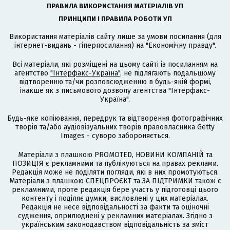
ПРАВИЛА ВИКОРИСТАННЯ МАТЕРІАЛІВ УП
ПРИНЦИПИ І ПРАВИЛА РОБОТИ УП
Використання матеріалів сайту лише за умови посилання (для
інтернет-видань - гіперпосилання) на "Економічну правду".
Всі матеріали, які розміщені на цьому сайті із посиланням на
агентство
"Інтерфакс-Україна"
, не підлягають подальшому
відтворенню та/чи розповсюдженню в будь-якій формі,
інакше як з письмового дозволу агентства "Інтерфакс-
Україна".
Будь-яке копіювання, передрук та відтворення фотографічних
творів та/або аудіовізуальних творів правовласника Getty
Images - суворо забороняється.
Матеріали з плашкою PROMOTED, НОВИНИ КОМПАНІЙ та
ПОЗИЦІЯ є рекламними та публікуються на правах реклами.
Редакція може не поділяти погляди, які в них промотуються.
Матеріали з плашкою СПЕЦПРОЄКТ та ЗА ПІДТРИМКИ також є
рекламними, проте редакція бере участь у підготовці цього
контенту і поділяє думки, висловлені у цих матеріалах.
Редакція не несе відповідальності за факти та оціночні
судження, оприлюднені у рекламних матеріалах. Згідно з
українським законодавством відповідальність за зміст