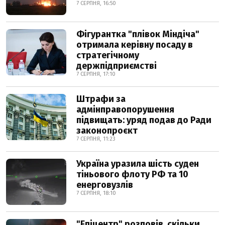
7 СЕРПНЯ, 16:50
Фігурантка "плівок Міндіча"
отримала керівну посаду в
стратегічному
держпідприємстві
7 СЕРПНЯ, 17:10
Штрафи за
адмінправопорушення
підвищать: уряд подав до Ради
законопроєкт
7 СЕРПНЯ, 11:23
Україна уразила шість суден
тіньового флоту РФ та 10
енерговузлів
7 СЕРПНЯ, 18:10
"Епіцентр" розповів, скільки