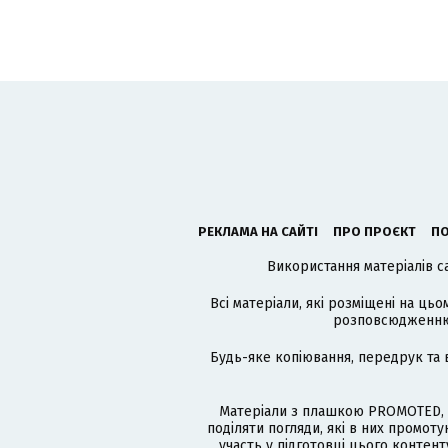
РЕКЛАМА НА САЙТІ
ПРО ПРОЄКТ
ПО
Використання матеріалів с
Всі матеріали, які розміщені на цьо
розповсюдженню в
Будь-яке копіювання, передрук та 
Матеріали з плашкою PROMOTED, 
поділяти погляди, які в них промо
участь у підготовці цього контенту