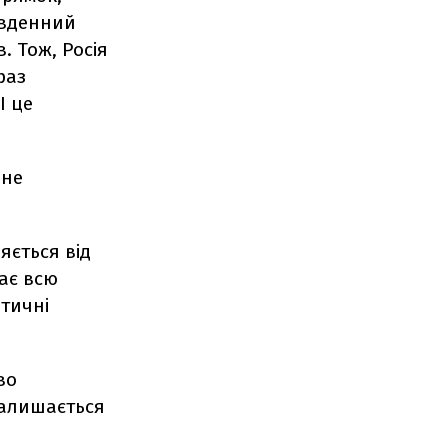
Південний
. Тож, Росія
раз
І це
чне
яється від
дає всю
етичні
во
залишається