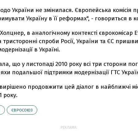
одо України не змінилася. Європейська комісія п
римувати Україну в її реформах", - говориться в к
Холцнер, в аналогічному контексті єврокомісар Е
 тристоронні спроби Росії, України та ЄС приш
одернізації в Україні.
ла, що у листопаді 2010 року всі три сторони п
хи подальшої підтримки модернізації ГТС Украї
вирішено продовжити цей діалог в найближчі мі
1 року.
Я
ЄВРОСОЮЗ
РЕКЛАМА: