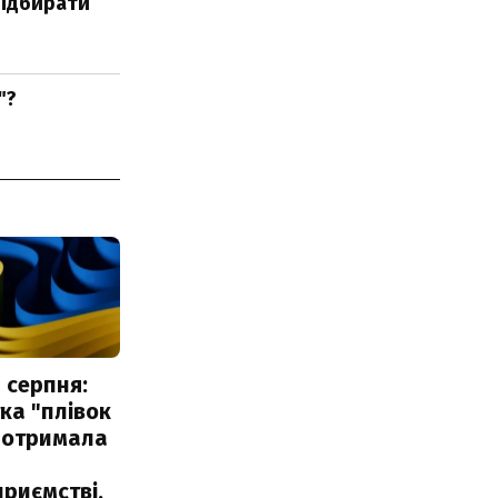
 відбирати
"?
 серпня:
ка "плівок
 отримала
риємстві,