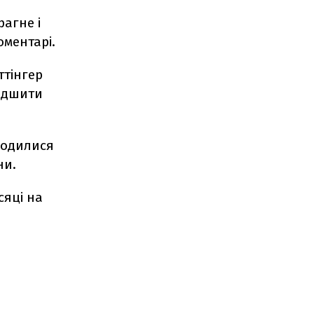
рагне і
оментарі.
ттінгер
видшити
огодилися
ни.
сяці на