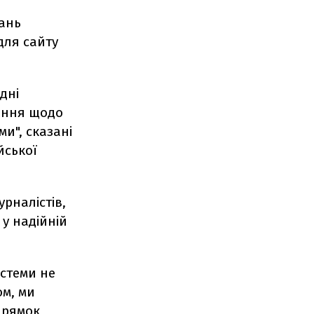
тань
для сайту
дні
тання щодо
ми", сказані
йської
рналістів,
у надійній
истеми не
ом, ми
прямок,