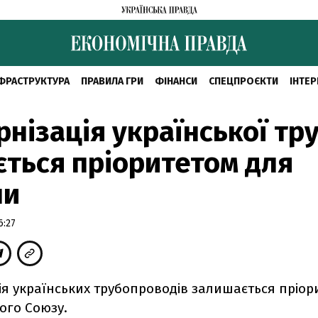
ФРАСТРУКТУРА
ПРАВИЛА ГРИ
ФІНАНСИ
СПЕЦПРОЄКТИ
ІНТЕР
нізація української тр
ться пріоритетом для
пи
6:27
ія українських трубопроводів залишається пріор
ого Союзу.