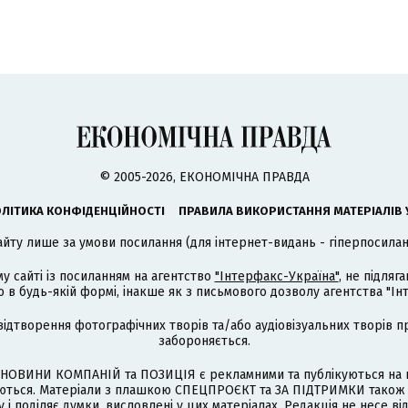
© 2005-2026, ЕКОНОМІЧНА ПРАВДА
ЛІТИКА КОНФІДЕНЦІЙНОСТІ
ПРАВИЛА ВИКОРИСТАННЯ МАТЕРІАЛІВ 
айту лише за умови посилання (для інтернет-видань - гіперпосиланн
му сайті із посиланням на агентство
"Інтерфакс-Україна"
, не підля
 будь-якій формі, інакше як з письмового дозволу агентства "Ін
відтворення фотографічних творів та/або аудіовізуальних творів п
забороняється.
НОВИНИ КОМПАНІЙ та ПОЗИЦІЯ є рекламними та публікуються на п
туються. Матеріали з плашкою СПЕЦПРОЄКТ та ЗА ПІДТРИМКИ також
 і поділяє думки, висловлені у цих матеріалах. Редакція не несе ві