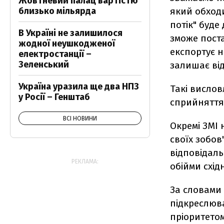
Жовтневий палац вартістю
близько мільярда
який обходи
потік" буде
В Україні не залишилося
зможе поста
жодної неушкодженої
експортує н
електростанції –
Зеленський
залишає від
Україна уразила ще два НПЗ
Такі висло
у Росії – Генштаб
сприйняття 
ВСІ НОВИНИ
Окремі ЗМІ 
своїх зобов
відповідаль
РЕКЛАМА:
обійми східн
За словами 
підкреслюв
пріоритетом