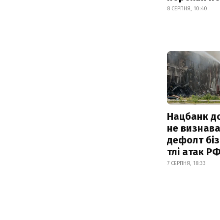
8 СЕРПНЯ, 10:40
Нацбанк д
не визнав
дефолт біз
тлі атак Р
7 СЕРПНЯ, 18:33