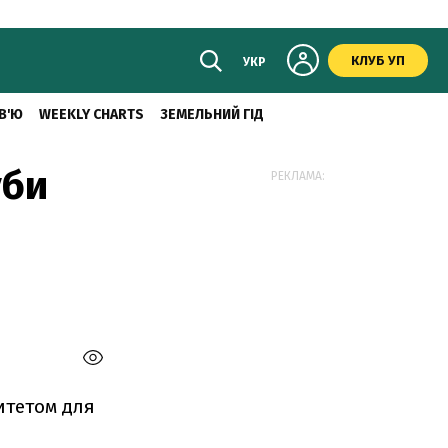
КЛУБ УП
УКР
В'Ю
WEEKLY CHARTS
ЗЕМЕЛЬНИЙ ГІД
уби
РЕКЛАМА:
итетом для