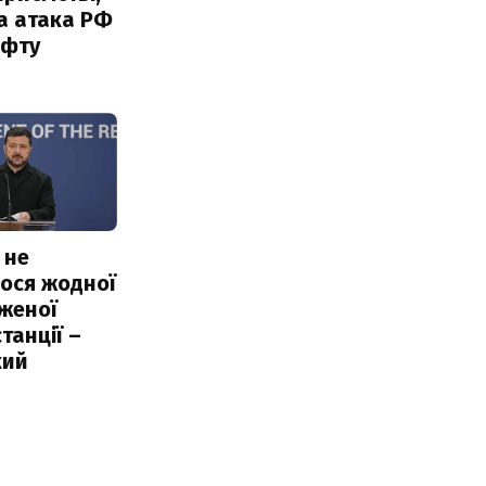
а атака РФ
афту
 не
ося жодної
женої
танції –
кий