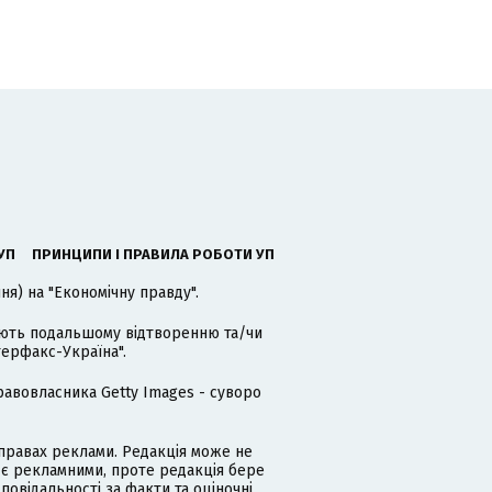
УП
ПРИНЦИПИ І ПРАВИЛА РОБОТИ УП
я) на "Економічну правду".
гають подальшому відтворенню та/чи
терфакс-Україна".
равовласника Getty Images - суворо
равах реклами. Редакція може не
 є рекламними, проте редакція бере
дповідальності за факти та оціночні