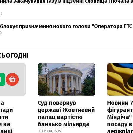
нила закачування газу в підземні сховища і почала
03
о блокує призначення нового голови "Оператора ГТС
30
СЬОГОДНІ
ла
Суд повернув
Новини 7
клади
державі Жовтневий
фігурант
нти
палац вартістю
Міндіча"
я на
близько мільярда
посаду в
лиці
держпідп
8 СЕРПНЯ, 15:15