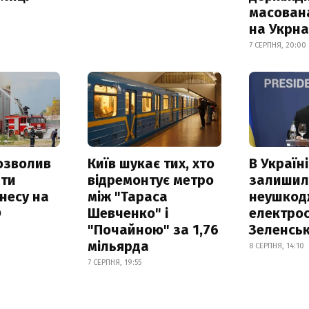
масован
на Укрн
7 СЕРПНЯ, 20:00
озволив
Київ шукає тих, хто
В Україні
ати
відремонтує метро
залишил
несу на
між "Тараса
неушкод
Ф
Шевченко" і
електрос
"Почайною" за 1,76
Зеленсь
мільярда
8 СЕРПНЯ, 14:10
7 СЕРПНЯ, 19:55