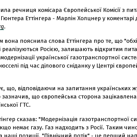
ила речниця комісара Європейської Комісії з пи
Гюнтера Еттінгера - Марлін Холцнер у коментарі 
rg
.
 вона пояснила слова Еттінгера про те, що "обхі
і реалізуються Росією, залишають відкритим пи
 модернізації української газотранспортної систе
Брюсселі під час ділового сніданку у Центрі європе
є, що, відповідаючи на запитання українських жу
 зазначив, що європейська сторона зацікавлена 
їнської ГТС.
тінгер сказав: "Модернізація газотранспортної с
якщо немає газу. Газ надходить з Росії. Таким чин
 наші позиції. "Північний потік" - це перший на