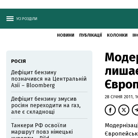
УСІ РОЗДІЛИ
НОВИНИ
ПУБЛІКАЦІЇ
КОЛОНКИ
ІН
Модер
РОСІЯ
лишає
Дефіцит бензину
позначився на Центральній
Євро
Азії – Bloomberg
28 СІЧНЯ 2011, 1
Дефіцит бензину змусив
росіян переходити на газ,
але є складнощі
Модернізац
Танкери РФ освоїли
маршрут повз німецькі
Європейськ