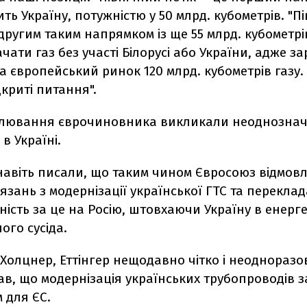
ть Україну, потужністю у 50 млрд. кубометрів. "
 другим таким напрямком із ще 55 млрд. кубометрів
чати газ без участі Білорусі або України, адже за
а європейський ринок 120 млрд. кубометрів газу. 
криті питання".
влювання єврочиновника викликали неоднозна
в Україні.
навіть писали, що таким чином Євросоюз відмовл
'язань з модернізації української ГТС та перекла
ність за це на Росію, штовхаючи Україну в енерг
ого сусіда.
Холцнер, Еттінгер нещодавно чітко і неодноразо
ав, що модернізація українських трубопроводів 
 для ЄС.