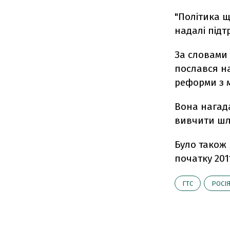
"Політика щ
надалі підт
За словами 
послався на
реформи з м
Вона нагада
вивчити шля
Було також 
початку 201
ГТС
РОСІ