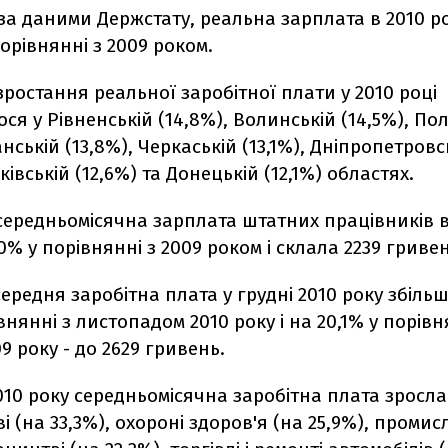
за даними Держстату, реальна зарплата в 2010 р
порівнянні з 2009 роком.
ростання реальної заробітної плати у 2010 році
ося у Рівненській (14,8%), Волинській (14,5%), По
анській (13,8%), Черкаській (13,1%), Дніпропетровс
івській (12,6%) та Донецькій (12,1%) областях.
 середньомісячна зарплата штатних працівників в
0% у порівнянні з 2009 роком і склала 2239 гривен
ередня заробітна плата у грудні 2010 року збіль
івнянні з листопадом 2010 року і на 20,1% у порівн
9 року - до 2629 гривень.
10 року середньомісячна заробітна плата зросла
і (на 33,3%), охороні здоров'я (на 25,9%), промис