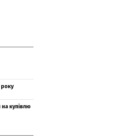
 року
и на купівлю