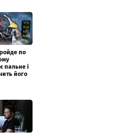
ройде по
ому
 пальне і
чить його