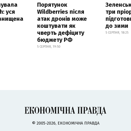
нувала
Порятунок
Зеленсь
h: уся
Wildberries після
три пріо
 знищена
атак дронів може
підготов
коштувати як
до зими
чверть дефіциту
5 СЕРПНЯ, 18:25
бюджету РФ
5 СЕРПНЯ, 19:50
© 2005-2026, ЕКОНОМІЧНА ПРАВДА