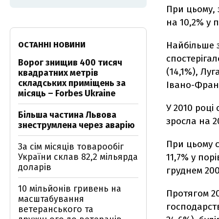
При цьому, 
на 10,2% у 
Найбільше з
ОСТАННІ НОВИНИ
спостерігал
Ворог знищив 400 тисяч
(14,1%), Луг
квадратних метрів
складських приміщень за
Івано-Франк
місяць – Forbes Ukraine
У 2010 році
Більша частина Львова
зросла на 2
знеструмлена через аварію
При цьому с
За сім місяців товарообіг
України склав 82,2 мільярда
11,7% у пор
доларів
груднем 200
10 мільйонів гривень на
Протягом 20
масштабування
господарств
ветеранського та