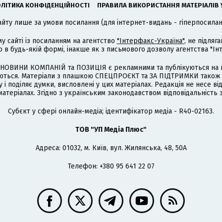
ЛІТИКА КОНФІДЕНЦІЙНОСТІ
ПРАВИЛА ВИКОРИСТАННЯ МАТЕРІАЛІВ 
айту лише за умови посилання (для інтернет-видань - гіперпосиланн
му сайті із посиланням на агентство
"Інтерфакс-Україна"
, не підля
 будь-якій формі, інакше як з письмового дозволу агентства "Ін
НОВИНИ КОМПАНІЙ та ПОЗИЦІЯ є рекламними та публікуються на п
туються. Матеріали з плашкою СПЕЦПРОЄКТ та ЗА ПІДТРИМКИ також
 і поділяє думки, висловлені у цих матеріалах. Редакція не несе ві
атеріалах. Згідно з українським законодавством відповідальність 
Cубєкт у сфері онлайн-медіа; ідентифікатор медіа - R40-02163.
ТОВ "УП Медіа Плюс"
Адреса: 01032, м. Київ, вул. Жилянська, 48, 50А
Телефон: +380 95 641 22 07