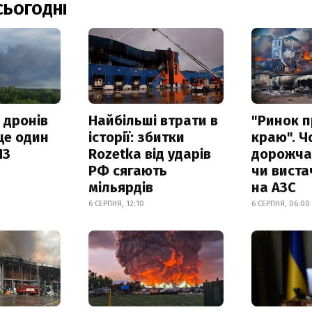
СЬОГОДНІ
 дронів
Найбільші втрати в
"Ринок п
ще один
історії: збитки
краю". Ч
ПЗ
Rozetka від ударів
дорожчає
РФ сягають
чи виста
мільярдів
на АЗС
6 СЕРПНЯ, 12:10
6 СЕРПНЯ, 06:00