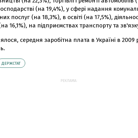
вництві (на 22,3%), торгівлі і ремонті автомобілів (
господарстві (на 19,4%), у сфері надання комунал
их послуг (на 18,3%), в освіті (на 17,5%), діяльност
(на 16,1%), на підприємствах транспорту та зв'язку
ялося, середня заробітна плата в Україні в 2009 
ь.
ДЕРЖСТАТ
РЕКЛАМА: