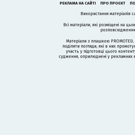
РЕКЛАМА НА САЙТІ
ПРО ПРОЄКТ
ПО
Використання матеріалів с
Всі матеріали, які розміщені на цьо
розповсюдженню в
Матеріали з плашкою PROMOTED, 
поділяти погляди, які в них промо
участь у підготовці цього контенту
судження, оприлюднені у рекламних м