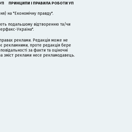
УП
ПРИНЦИПИ І ПРАВИЛА РОБОТИ УП
я) на "Економічну правду".
гають подальшому відтворенню та/чи
терфакс-Україна".
равах реклами. Редакція може не
 є рекламними, проте редакція бере
дповідальності за факти та оціночні
за зміст реклами несе рекламодавець.