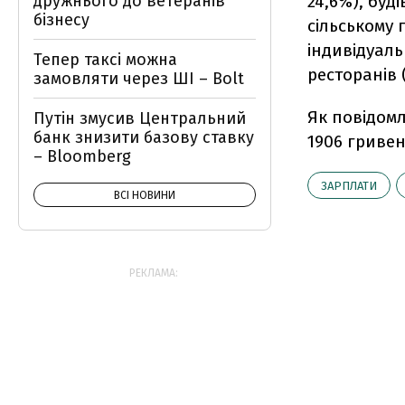
дружнього до ветеранів
24,6%), буді
бізнесу
сільському 
індивідуальн
Тепер таксі можна
ресторанів 
замовляти через ШІ – Bolt
Як повідомл
Путін змусив Центральний
банк знизити базову ставку
1906 гривен
– Bloomberg
ЗАРПЛАТИ
ВСІ НОВИНИ
РЕКЛАМА: