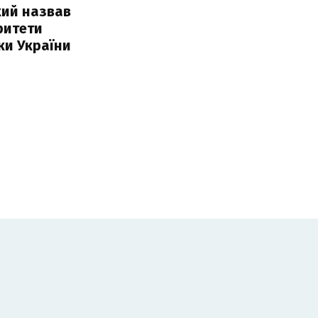
кий назвав
ритети
ки України