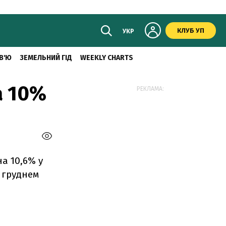
КЛУБ УП
УКР
В'Ю
ЗЕМЕЛЬНИЙ ГІД
WEEKLY CHARTS
а 10%
РЕКЛАМА:
на 10,6% у
з груднем