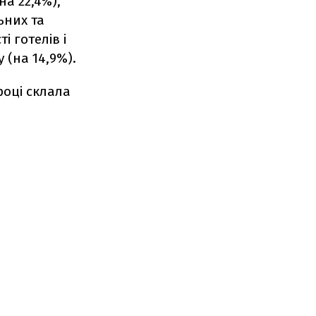
на 22,4%),
ьних та
і готелів і
 (на 14,9%).
році склала