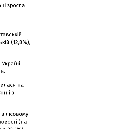
оці зросла
лтавській
ькій (12,8%),
 Україні
ь.
шилася на
янні з
 в лісовому
ловості (на