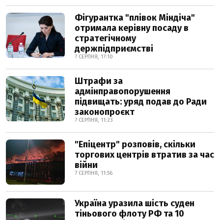
Фігурантка "плівок Міндіча"
отримала керівну посаду в
стратегічному
держпідприємстві
7 СЕРПНЯ, 17:10
Штрафи за
адмінправопорушення
підвищать: уряд подав до Ради
законопроєкт
7 СЕРПНЯ, 11:23
"Епіцентр" розповів, скільки
торгових центрів втратив за час
війни
7 СЕРПНЯ, 11:56
Україна уразила шість суден
тіньового флоту РФ та 10