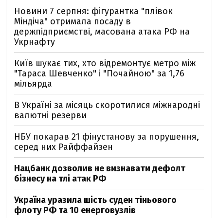
Новини 7 серпня: фігурантка "плівок
Міндіча" отримала посаду в
держпідприємстві, масована атака РФ на
Укрнафту
Київ шукає тих, хто відремонтує метро між
"Тараса Шевченко" і "Почайною" за 1,76
мільярда
В Україні за місяць скоротилися міжнародні
валютні резерви
НБУ покарав 21 фінустанову за порушення,
серед них Райффайзен
Нацбанк дозволив не визнавати дефолт
бізнесу на тлі атак РФ
Україна уразила шість суден тіньового
флоту РФ та 10 енерговузлів