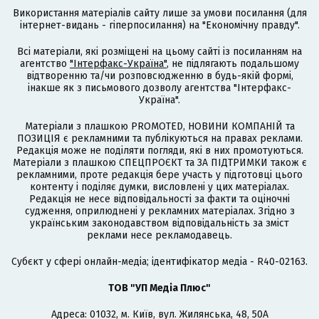
Використання матеріалів сайту лише за умови посилання (для
інтернет-видань - гіперпосилання) на "Економічну правду".
Всі матеріали, які розміщені на цьому сайті із посиланням на
агентство
"Інтерфакс-Україна"
, не підлягають подальшому
відтворенню та/чи розповсюдженню в будь-якій формі,
інакше як з письмового дозволу агентства "Інтерфакс-
Україна".
Матеріали з плашкою PROMOTED, НОВИНИ КОМПАНІЙ та
ПОЗИЦІЯ є рекламними та публікуються на правах реклами.
Редакція може не поділяти погляди, які в них промотуються.
Матеріали з плашкою СПЕЦПРОЄКТ та ЗА ПІДТРИМКИ також є
рекламними, проте редакція бере участь у підготовці цього
контенту і поділяє думки, висловлені у цих матеріалах.
Редакція не несе відповідальності за факти та оціночні
судження, оприлюднені у рекламних матеріалах. Згідно з
українським законодавством відповідальність за зміст
реклами несе рекламодавець.
Cубєкт у сфері онлайн-медіа; ідентифікатор медіа - R40-02163.
ТОВ "УП Медіа Плюс"
Адреса: 01032, м. Київ, вул. Жилянська, 48, 50А