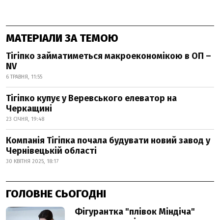
МАТЕРІАЛИ ЗА ТЕМОЮ
Тігіпко займатиметься макроекономікою в ОП –
NV
6 ТРАВНЯ, 11:55
Тігіпко купує у Веревського елеватор на
Черкащині
23 СІЧНЯ, 19:48
Компанія Тігіпка почала будувати новий завод у
Чернівецькій області
30 КВІТНЯ 2025, 18:17
ГОЛОВНЕ СЬОГОДНІ
Фігурантка "плівок Міндіча"