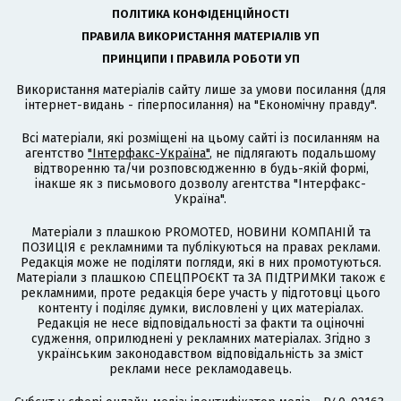
ПОЛІТИКА КОНФІДЕНЦІЙНОСТІ
ПРАВИЛА ВИКОРИСТАННЯ МАТЕРІАЛІВ УП
ПРИНЦИПИ І ПРАВИЛА РОБОТИ УП
Використання матеріалів сайту лише за умови посилання (для
інтернет-видань - гіперпосилання) на "Економічну правду".
Всі матеріали, які розміщені на цьому сайті із посиланням на
агентство
"Інтерфакс-Україна"
, не підлягають подальшому
відтворенню та/чи розповсюдженню в будь-якій формі,
інакше як з письмового дозволу агентства "Інтерфакс-
Україна".
Матеріали з плашкою PROMOTED, НОВИНИ КОМПАНІЙ та
ПОЗИЦІЯ є рекламними та публікуються на правах реклами.
Редакція може не поділяти погляди, які в них промотуються.
Матеріали з плашкою СПЕЦПРОЄКТ та ЗА ПІДТРИМКИ також є
рекламними, проте редакція бере участь у підготовці цього
контенту і поділяє думки, висловлені у цих матеріалах.
Редакція не несе відповідальності за факти та оціночні
судження, оприлюднені у рекламних матеріалах. Згідно з
українським законодавством відповідальність за зміст
реклами несе рекламодавець.