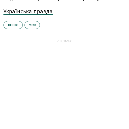
Українська правда
ТІГІПКО
МВФ
РЕКЛАМА: