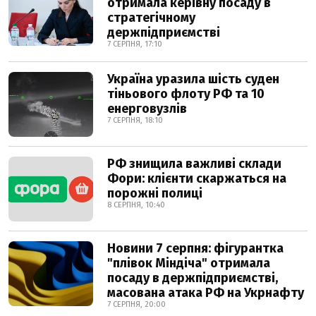
отримала керівну посаду в
стратегічному
держпідприємстві
7 СЕРПНЯ, 17:10
Україна уразила шість суден
тіньового флоту РФ та 10
енерговузлів
7 СЕРПНЯ, 18:10
РФ знищила важливі склади
Фори: клієнти скаржаться на
порожні полиці
8 СЕРПНЯ, 10:40
Новини 7 серпня: фігурантка
"плівок Міндіча" отримала
посаду в держпідприємстві,
масована атака РФ на Укрнафту
7 СЕРПНЯ, 20:00