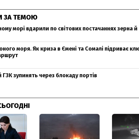
И ЗА ТЕМОЮ
ному морі вдарили по світових постачаннях зерна 
оного моря. Як криза в Ємені та Сомалі підриває к
аршрут
 ГЗК зупинять через блокаду портів
СЬОГОДНІ