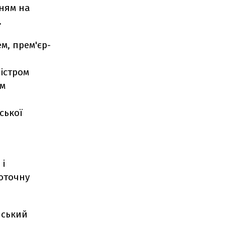
нням на
.
м, прем'єр-
істром
ом
ської
 і
поточну
йський