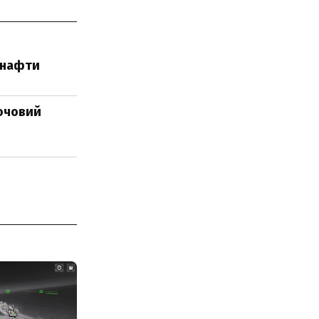
й нафти
лючовий