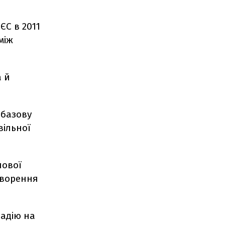
ЄС в 2011
між
а й
 базову
вільної
нової
творення
надію на