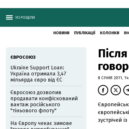
УСІ РОЗДІЛИ
НОВИНИ
ПУБЛІКАЦІЇ
КОЛОНКИ
ІН
Після
ЄВРОСОЮЗ
говор
Ukraine Support Loan:
Україна отримала 3,47
8 СІЧНЯ 2011, 14
мільярда євро від ЄС
Євросоюз дозволив
продавати конфіскований
Європейськ
вантаж російського
"тіньового флоту"
європейські
зустрічей із
На Європу чекає зимове