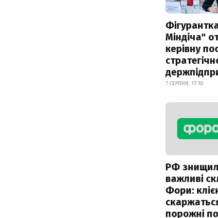
Фігурантка
Міндіча" 
керівну по
стратегічн
держпідпр
7 СЕРПНЯ, 17:10
РФ знищи
важливі с
Фори: кліє
скаржатьс
порожні по