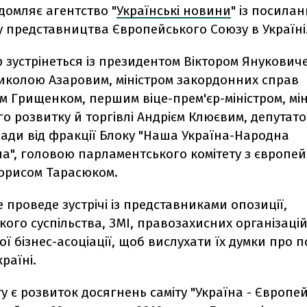
домляє агентство "
Українські новини
" із посила
 представництва Європейського Союзу в Україні
 зустрінеться із президентом Віктором Януковиче
Миколою Азаровим, міністром закордонних справ
 Грищенком, першим віце-прем'єр-міністром, мін
о розвитку й торгівлі Андрієм Клюєвим, депутат
ади від фракції Блоку "Наша Україна-Народна
а", головою парламентського комітету з європей
Борисом Тарасюком.
проведе зустрічі із представниками опозиції,
ого суспільства, ЗМІ, правозахисних організацій
ї бізнес-асоціації, щоб вислухати їх думки про 
раїні.
у є розвиток досягнень саміту "Україна - Європе