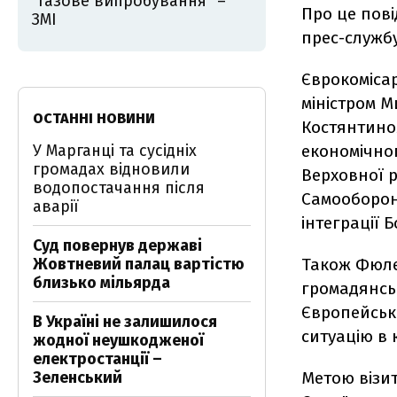
"газове випробування" –
Про це пові
ЗМІ
прес-службу
Єврокомісар
міністром 
ОСТАННІ НОВИНИ
Костянтином
У Марганці та сусідніх
економічног
громадах відновили
Верховної р
водопостачання після
Самооборон
аварії
інтеграції 
Суд повернув державі
Жовтневий палац вартістю
Також Фюле 
близько мільярда
громадянськ
Європейсько
В Україні не залишилося
ситуацію в к
жодної неушкодженої
електростанції –
Зеленський
Метою візит