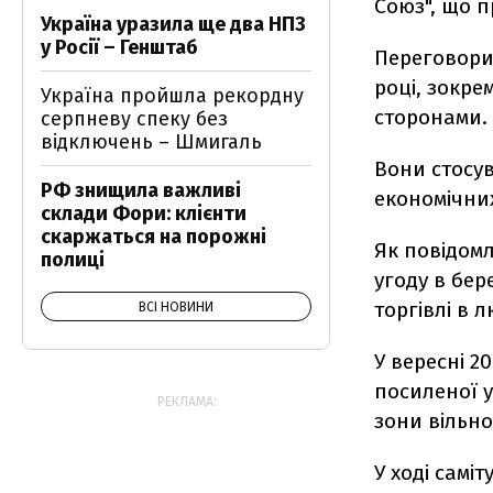
Союз", що п
Україна уразила ще два НПЗ
у Росії – Генштаб
Переговори 
році, зокре
Україна пройшла рекордну
сторонами.
серпневу спеку без
відключень – Шмигаль
Вони стосув
РФ знищила важливі
економічних
склади Фори: клієнти
скаржаться на порожні
Як повідомл
полиці
угоду в бер
торгівлі в 
ВСІ НОВИНИ
У вересні 2
посиленої 
РЕКЛАМА:
зони вільної
У ході самі