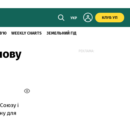
КЛУБ УП
УКР
В'Ю
WEEKLY CHARTS
ЗЕМЕЛЬНИЙ ГІД
нову
РЕКЛАМА:
Союзу і
ну для