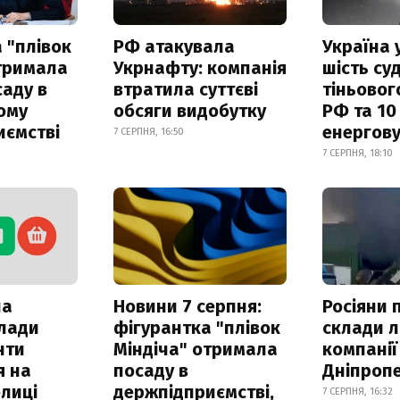
 "плівок
РФ атакувала
Україна 
отримала
Укрнафту: компанія
шість су
саду в
втратила суттєві
тіньовог
ому
обсяги видобутку
РФ та 10
иємстві
енергову
7 СЕРПНЯ, 16:50
7 СЕРПНЯ, 18:10
ла
Новини 7 серпня:
Росіяни 
клади
фігурантка "плівок
склади л
нти
Міндіча" отримала
компанії
я на
посаду в
Дніпроп
лиці
держпідприємстві,
7 СЕРПНЯ, 16:32