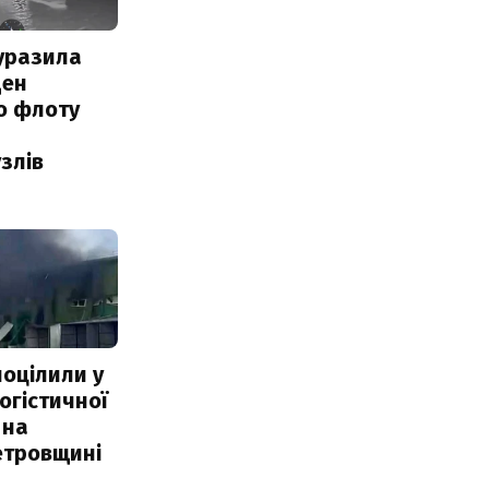
уразила
ден
о флоту
злів
поцілили у
огістичної
 на
етровщині