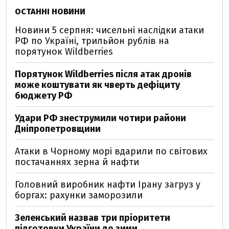
ОСТАННІ НОВИНИ
Новини 5 серпня: чисельні наслідки атаки
РФ по Україні, трильйон рублів на
порятунок Wildberries
Порятунок Wildberries після атак дронів
може коштувати як чверть дефіциту
бюджету РФ
Удари РФ знеструмили чотири райони
Дніпропетровщини
Атаки в Чорному морі вдарили по світових
постачаннях зерна й нафти
Головний виробник нафти Ірану загруз у
боргах: рахунки заморозили
Зеленський назвав три пріоритети
підготовки України до зими