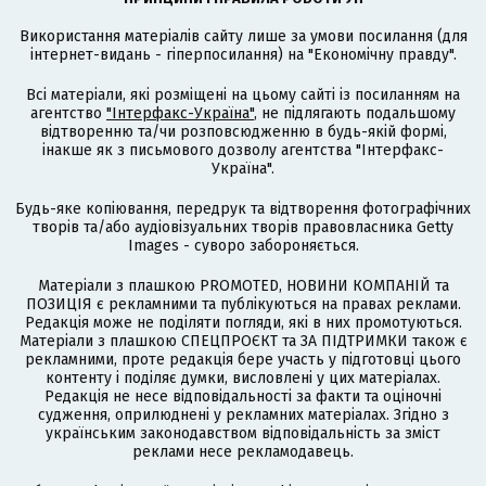
Використання матеріалів сайту лише за умови посилання (для
інтернет-видань - гіперпосилання) на "Економічну правду".
Всі матеріали, які розміщені на цьому сайті із посиланням на
агентство
"Інтерфакс-Україна"
, не підлягають подальшому
відтворенню та/чи розповсюдженню в будь-якій формі,
інакше як з письмового дозволу агентства "Інтерфакс-
Україна".
Будь-яке копіювання, передрук та відтворення фотографічних
творів та/або аудіовізуальних творів правовласника Getty
Images - суворо забороняється.
Матеріали з плашкою PROMOTED, НОВИНИ КОМПАНІЙ та
ПОЗИЦІЯ є рекламними та публікуються на правах реклами.
Редакція може не поділяти погляди, які в них промотуються.
Матеріали з плашкою СПЕЦПРОЄКТ та ЗА ПІДТРИМКИ також є
рекламними, проте редакція бере участь у підготовці цього
контенту і поділяє думки, висловлені у цих матеріалах.
Редакція не несе відповідальності за факти та оціночні
судження, оприлюднені у рекламних матеріалах. Згідно з
українським законодавством відповідальність за зміст
реклами несе рекламодавець.