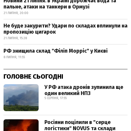
Новини 21 липня: в Україні дорожчає вода та
пальне, атаки на танкери в Ормузі
21 ЛИПНЯ, 20:00
Не буде закурити? Удари по складах вплинули на
пропозицію цигарок
21 ЛИПНЯ, 15:28
РФ знищила склад "Філіп Морріс" у Києві
8 ЛИПНЯ, 11:55
ГОЛОВНЕ СЬОГОДНІ
У РФ атака дронів зупинила ще
один великий НПЗ
5 СЕРПНЯ, 17:55
Росіяни поцілили в "серце
логістики" NOVUS та склади