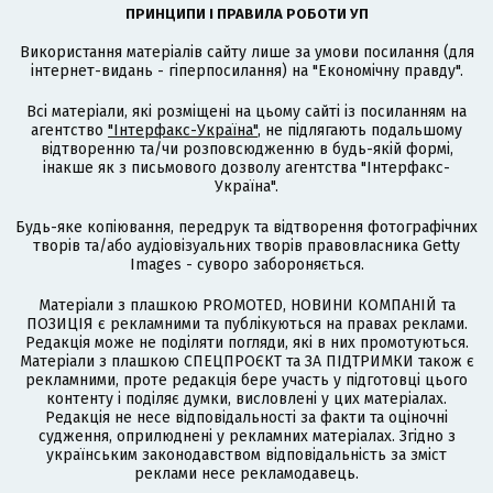
ПРИНЦИПИ І ПРАВИЛА РОБОТИ УП
Використання матеріалів сайту лише за умови посилання (для
інтернет-видань - гіперпосилання) на "Економічну правду".
Всі матеріали, які розміщені на цьому сайті із посиланням на
агентство
"Інтерфакс-Україна"
, не підлягають подальшому
відтворенню та/чи розповсюдженню в будь-якій формі,
інакше як з письмового дозволу агентства "Інтерфакс-
Україна".
Будь-яке копіювання, передрук та відтворення фотографічних
творів та/або аудіовізуальних творів правовласника Getty
Images - суворо забороняється.
Матеріали з плашкою PROMOTED, НОВИНИ КОМПАНІЙ та
ПОЗИЦІЯ є рекламними та публікуються на правах реклами.
Редакція може не поділяти погляди, які в них промотуються.
Матеріали з плашкою СПЕЦПРОЄКТ та ЗА ПІДТРИМКИ також є
рекламними, проте редакція бере участь у підготовці цього
контенту і поділяє думки, висловлені у цих матеріалах.
Редакція не несе відповідальності за факти та оціночні
судження, оприлюднені у рекламних матеріалах. Згідно з
українським законодавством відповідальність за зміст
реклами несе рекламодавець.