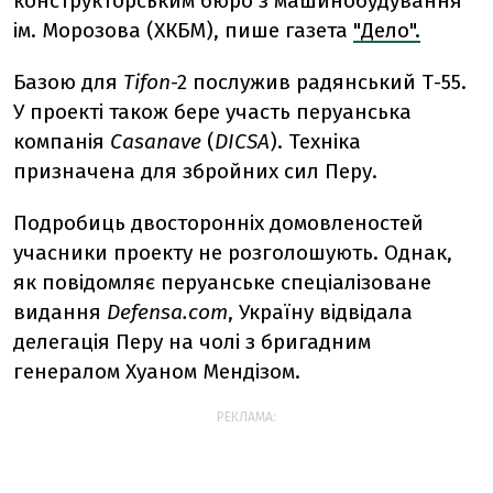
конструкторським бюро з машинобудування
ім. Морозова (ХКБМ), пише газета
"Дело".
Базою для
Tifon
-2 послужив радянський Т-55.
У проекті також бере участь перуанська
компанія
Casanave
(
DICSA
). Техніка
призначена для збройних сил Перу.
Подробиць двосторонніх домовленостей
учасники проекту не розголошують. Однак,
як повідомляє перуанське спеціалізоване
видання
Defensa.com
, Україну відвідала
делегація Перу на чолі з бригадним
генералом Хуаном Мендізом.
РЕКЛАМА: