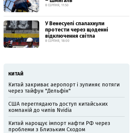
– Шмигаль
8 СЕРПНЯ, 11:50
У Венесуелі спалахнули
протести через щоденні
відключення світла
8 СЕРПНЯ, 18:00
КИТАЙ
Китай закриває аеропорт і зупиняє потяги
через тайфун "Дельфін"
США переглядають доступ китайських
компаній до чипів Nvidia
Китай нарощує імпорт нафти РФ через
проблеми з Близьким Сходом