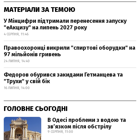
МАТЕРІАЛИ ЗА ТЕМОЮ
У Мінцифри підтримали перенесення запуску
"еАкцизу" на липень 2027 року
4 СЕРПНЯ, 11:46
Правоохоронці викрили "спиртові оборудки" на
97 мільйонів гривень
24 ЛИПНЯ, 14:40
Федоров обурився закидами Гетманцева та
"Трухи" у свій бік
16 ЛИПНЯ, 14:00
ГОЛОВНЕ СЬОГОДНІ
В Одесі проблеми з водою та
звʼязком після обстрілу
9 СЕРПНЯ, 11:00