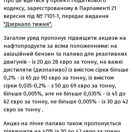
Про це йдеться у проекті Податкового
кодексу, зареєстрованому в Парламенті 21
вересня під № 7101-1, передає видання
"Дзеркало тижня".
Загалом уряд пропонує підвищити акцизи на
нафтопродукти за всіма положеннями: на
авіаційний бензин та паливо для реактивних
двигунів - із 20 до 28 євро за тонну, на важкі
дистиляти (дизпаливо) із вмістом сірки більше
0,2% - із 65 до 90 євро за тонну, із вмістом
сірки 0,035-0,2% - з 50 до 69 євро за тонну,
більше 0,005%, але не більше 0,035% - із 45 до
62 євро за тонну, не більше 0,005% - із 30 до 42
євро за тонну .
Акциз на пічне паливо також пропонується
підвищити на 40% із 30 до 42 євро за тонну.