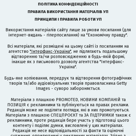
ПОЛІТИКА КОНФІДЕНЦІЙНОСТІ
ПРАВИЛА ВИКОРИСТАННЯ МАТЕРІАЛІВ УП
ПРИНЦИПИ І ПРАВИЛА РОБОТИ УП
Використання матеріалів сайту лише за умови посилання (для
інтернет-видань - гіперпосилання) на "Економічну правду".
Всі матеріали, які розміщені на цьому сайті із посиланням на
агентство
"Інтерфакс-Україна"
, не підлягають подальшому
відтворенню та/чи розповсюдженню в будь-якій формі,
інакше як з письмового дозволу агентства "Інтерфакс-
Україна".
Будь-яке копіювання, передрук та відтворення фотографічних
творів та/або аудіовізуальних творів правовласника Getty
Images - суворо забороняється.
Матеріали з плашкою PROMOTED, НОВИНИ КОМПАНІЙ та
ПОЗИЦІЯ є рекламними та публікуються на правах реклами.
Редакція може не поділяти погляди, які в них промотуються.
Матеріали з плашкою СПЕЦПРОЄКТ та ЗА ПІДТРИМКИ також є
рекламними, проте редакція бере участь у підготовці цього
контенту і поділяє думки, висловлені у цих матеріалах.
Редакція не несе відповідальності за факти та оціночні
судження, оприлюднені у рекламних матеріалах. Згідно з