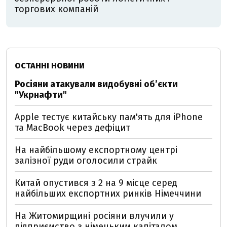
торгових компаній
ОСТАННІ НОВИНИ
Росіяни атакували видобувні обʼєкти
"Укрнафти"
Apple тестує китайську пам'ять для iPhone
та MacBook через дефіцит
На найбільшому експортному центрі
залізної руди оголосили страйк
Китай опустився з 2 на 9 місце серед
найбільших експортних ринків Німеччини
На Житомирщині росіяни влучили у
підприємство з німецьким капіталом