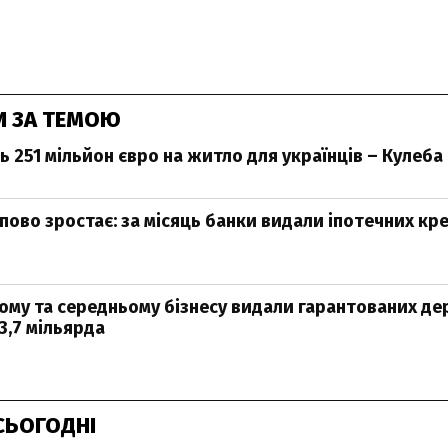
И ЗА ТЕМОЮ
ь 251 мільйон євро на житло для українців – Кулеба
ово зростає: за місяць банки видали іпотечних кред
лому та середньому бізнесу видали гарантованих 
3,7 мільярда
СЬОГОДНІ