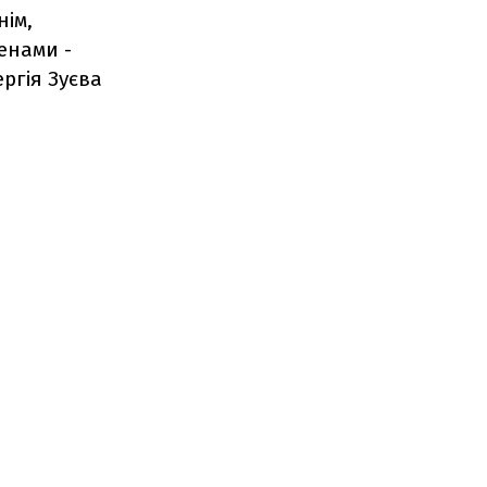
нім,
енами -
ргія Зуєва