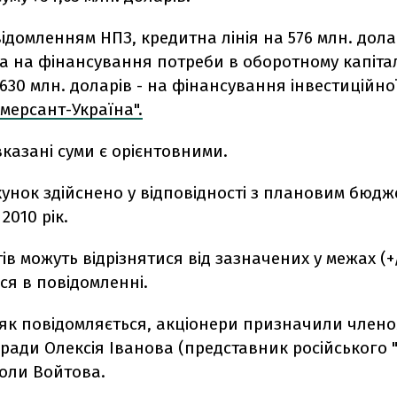
відомленням НПЗ, кредитна лінія на 576 млн. дола
а на фінансування потреби в оборотному капітал
9,630 млн. доларів - на фінансування інвестиційн
мерсант-Україна".
казані суми є орієнтовними.
хунок здійснено у відповідності з плановим бюд
2010 рік.
ів можуть відрізнятися від зазначених у межах (+
ся в повідомленні.
 як повідомляється, акціонери призначили член
ради Олексія Іванова (представник російського 
коли Войтова.