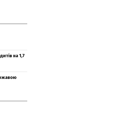
итів на 1,7
державою