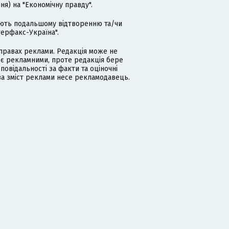
я) на "Економічну правду".
гають подальшому відтворенню та/чи
терфакс-Україна".
равах реклами. Редакція може не
 є рекламними, проте редакція бере
дповідальності за факти та оціночні
за зміст реклами несе рекламодавець.