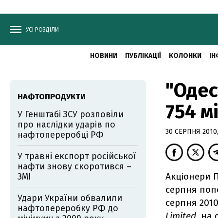
УСІ РОЗДІЛИ
НОВИНИ
ПУБЛІКАЦІЇ
КОЛОНКИ
ІН
"Одес
НАФТОПРОДУКТИ
754 м
У Генштабі ЗСУ розповіли
про наслідки ударів по
30 СЕРПНЯ 2010,
нафтопереробці РФ
У травні експорт російської
нафти знову скоротився –
Акціонери 
ЗМІ
серпня поп
Удари України обвалили
серпня 2010
нафтопереробку РФ до
Limited
на с