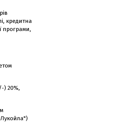
рів
і, кредитна
ої програми,
жетом
/-) 20%,
ом
"Лукойла")