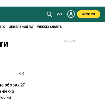
КЛУБ УП
УКР
В'Ю
ЗЕМЕЛЬНИЙ ГІД
WEEKLY CHARTS
ти
РЕКЛАМА:
а зборах 27
нією з
Invest