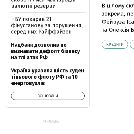
В цілому с
валютні резерви
зокрема, п
НБУ покарав 21
Фейруза Іса
фінустанову за порушення,
та Олексія Б
серед них Райффайзен
Нацбанк дозволив не
КРЕДИТИ
визнавати дефолт бізнесу
на тлі атак РФ
Україна уразила шість суден
тіньового флоту РФ та 10
енерговузлів
ВСІ НОВИНИ
РЕКЛАМА: