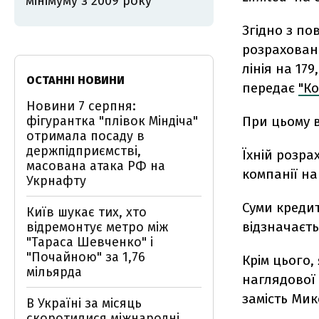
мінімуму з 2009 року
Згідно з по
розрахован
лінія на 17
ОСТАННІ НОВИНИ
передає
"Ко
Новини 7 серпня:
фігурантка "плівок Міндіча"
При цьому в
отримала посаду в
держпідприємстві,
Їхній розра
масована атака РФ на
компанії на 
Укрнафту
Суми кредит
Київ шукає тих, хто
відзначаєть
відремонтує метро між
"Тараса Шевченко" і
"Почайною" за 1,76
Крім цього,
мільярда
наглядової 
замість Ми
В Україні за місяць
скоротилися міжнародні