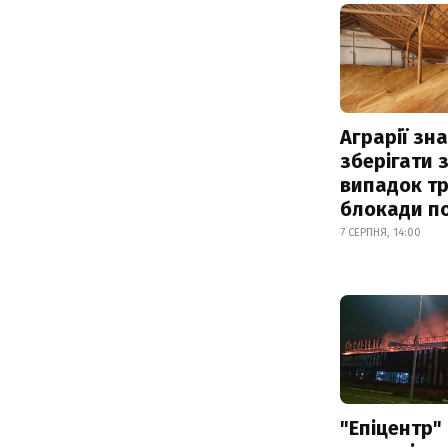
Аграрії зн
зберігати 
випадок т
блокади по
7 СЕРПНЯ, 14:00
"Епіцентр"