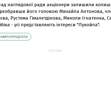
клад наглядової ради акціонери залишили колиш
ереобравши його головою Михайла Антонова, чл
єва, Рустема Гімалетдінова, Миколи Ігнатенка, Се
ібіка - усі представляють інтереси "Лукойла".
НАФТОПРОДУКТИ
РЕКЛАМА: