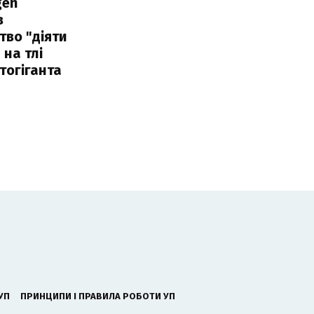
gen
в
тво "діяти
 на тлі
тогіганта
УП
ПРИНЦИПИ І ПРАВИЛА РОБОТИ УП