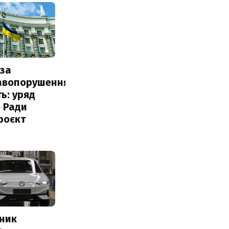
за
авопорушення
ь: уряд
 Ради
роєкт
сник