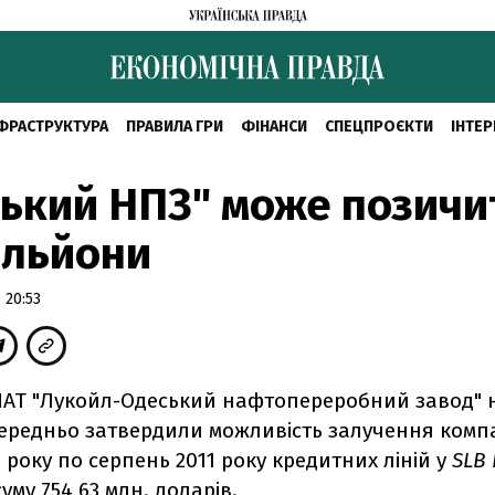
ФРАСТРУКТУРА
ПРАВИЛА ГРИ
ФІНАНСИ
СПЕЦПРОЄКТИ
ІНТЕР
ький НПЗ" може позичи
ільйони
 20:53
ПАТ "Лукойл-Одеський нафтопереробний завод" н
ередньо затвердили можливість залучення компа
 року по серпень 2011 року кредитних ліній у
SLB 
уму 754,63 млн. доларів.