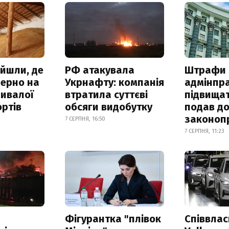
айшли, де
РФ атакувала
Штрафи 
зерно на
Укрнафту: компанія
адмінпр
ривалої
втратила суттєві
підвищат
ртів
обсяги видобутку
подав до
законоп
7 СЕРПНЯ, 16:50
7 СЕРПНЯ, 11:23
Фігурантка "плівок
Співвла