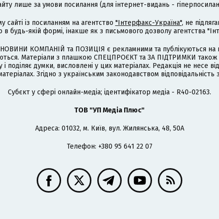
айту лише за умови посилання (для інтернет-видань - гіперпосиланн
му сайті із посиланням на агентство
"Інтерфакс-Україна"
, не підля
 будь-якій формі, інакше як з письмового дозволу агентства "Ін
НОВИНИ КОМПАНІЙ та ПОЗИЦІЯ є рекламними та публікуються на п
туються. Матеріали з плашкою СПЕЦПРОЄКТ та ЗА ПІДТРИМКИ також
 і поділяє думки, висловлені у цих матеріалах. Редакція не несе ві
атеріалах. Згідно з українським законодавством відповідальність 
Cубєкт у сфері онлайн-медіа; ідентифікатор медіа - R40-02163.
ТОВ "УП Медіа Плюс"
Адреса: 01032, м. Київ, вул. Жилянська, 48, 50А
Телефон: +380 95 641 22 07