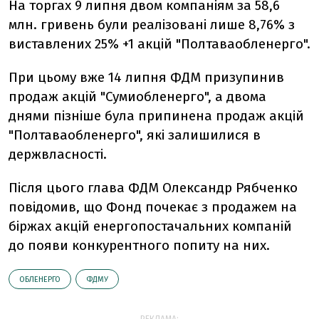
На торгах 9 липня двом компаніям за 58,6
млн. гривень були реалізовані лише 8,76% з
виставлених 25% +1 акцій "Полтаваобленерго".
При цьому вже 14 липня ФДМ призупинив
продаж акцій "Сумиобленерго", а двома
днями пізніше була припинена продаж акцій
"Полтаваобленерго", які залишилися в
держвласності.
Після цього глава ФДМ Олександр Рябченко
повідомив, що Фонд почекає з продажем на
біржах акцій енергопостачальних компаній
до появи конкурентного попиту на них.
ОБЛЕНЕРГО
ФДМУ