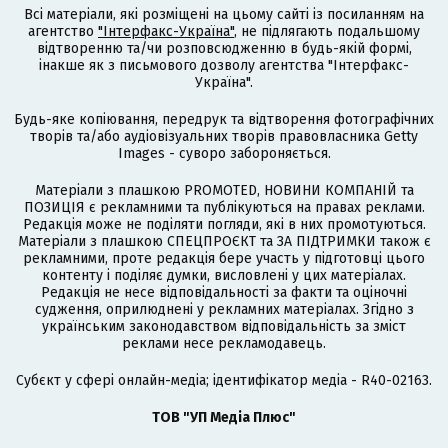
Всі матеріали, які розміщені на цьому сайті із посиланням на
агентство
"Інтерфакс-Україна"
, не підлягають подальшому
відтворенню та/чи розповсюдженню в будь-якій формі,
інакше як з письмового дозволу агентства "Інтерфакс-
Україна".
Будь-яке копіювання, передрук та відтворення фотографічних
творів та/або аудіовізуальних творів правовласника Getty
Images - суворо забороняється.
Матеріали з плашкою PROMOTED, НОВИНИ КОМПАНІЙ та
ПОЗИЦІЯ є рекламними та публікуються на правах реклами.
Редакція може не поділяти погляди, які в них промотуються.
Матеріали з плашкою СПЕЦПРОЄКТ та ЗА ПІДТРИМКИ також є
рекламними, проте редакція бере участь у підготовці цього
контенту і поділяє думки, висловлені у цих матеріалах.
Редакція не несе відповідальності за факти та оціночні
судження, оприлюднені у рекламних матеріалах. Згідно з
українським законодавством відповідальність за зміст
реклами несе рекламодавець.
Cубєкт у сфері онлайн-медіа; ідентифікатор медіа - R40-02163.
ТОВ "УП Медіа Плюс"