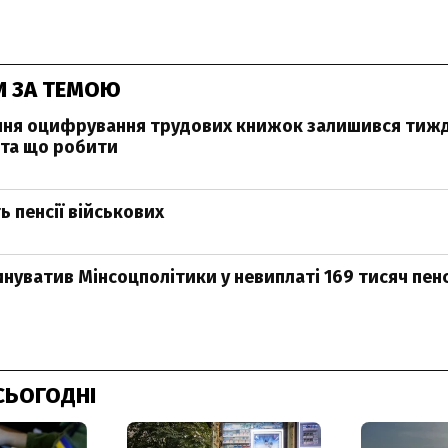
И ЗА ТЕМОЮ
ння оцифрування трудових книжок залишився тижд
 та що робити
ь пенсії військових
инуватив Мінсоцполітики у невиплаті 169 тисяч пен
ю
СЬОГОДНІ