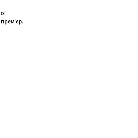
ної
прем'єр.