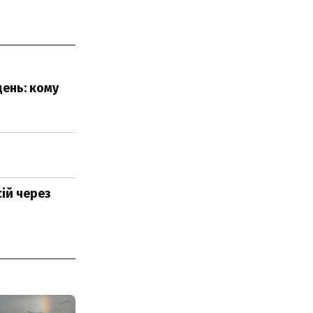
ень: кому
сій через