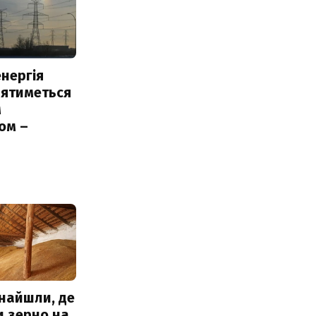
нергія
лятиметься
м
ом –
ь
знайшли, де
и зерно на