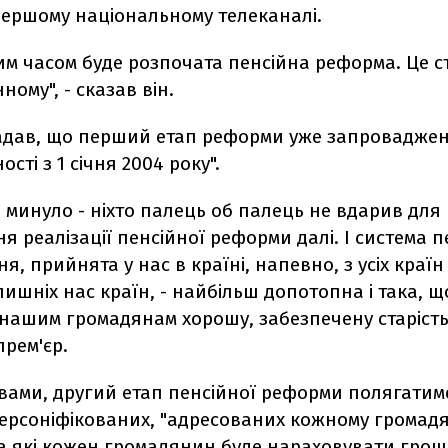
Першому національному телеканалі.
м часом буде розпочата пенсійна реформа. Це ст
ному", - сказав він.
адав, що перший етап реформи уже запроваджено,
сті з 1 січня 2004 року".
в минуло - ніхто палець об палець не вдарив для
 реалізації пенсійної реформи далі. І система п
я, прийнята у нас в країні, напевно, з усіх краї
олишніх нас країн, - найбільш допотопна і така, щ
нашим громадянам хорошу, забезпечену старість"
рем'єр.
вами, другий етап пенсійної реформи полягатим
персоніфікованих, "адресованих кожному громад
на які кожен громадянин буде нараховувати гроші,