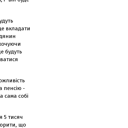
будуть
 ще вкладати
адянин
охочуючи
ще будуть
уватися
ожливість
а пенсію -
а сама собі
я 5 тисяч
ворити, що