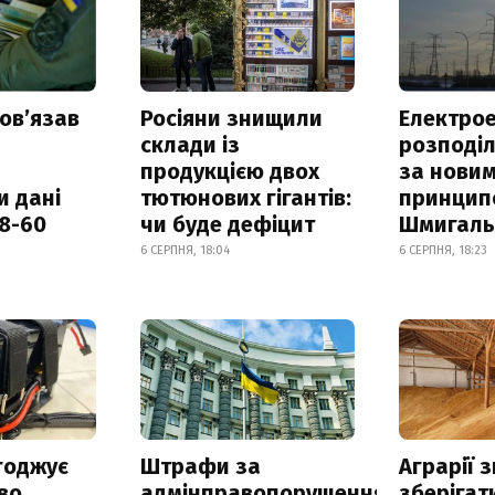
овʼязав
Росіяни знищили
Електрое
склади із
розподі
продукцією двох
за нови
и дані
тютюнових гігантів:
принцип
18-60
чи буде дефіцит
Шмигал
6 СЕРПНЯ, 18:04
6 СЕРПНЯ, 18:23
годжує
Штрафи за
Аграрії 
во
адмінправопорушення
зберігат