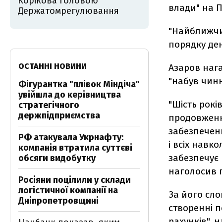
Корікова головою
влади" на 
Держатомрегулювання
"Найближчи
порядку ден
ОСТАННІ НОВИНИ
Азаров наг
"набув чинно
Фігурантка "плівок Міндіча"
увійшла до керівництва
"Шість рокі
стратегічного
держпідприємства
продовження
забезпеченн
РФ атакувала Укрнафту:
і всіх навк
компанія втратила суттєві
забезпечує 
обсяги видобутку
наголосив п
Росіяни поцілили у склади
логістичної компанії на
За його сло
Дніпропетровщині
створенні 
рахунків", 