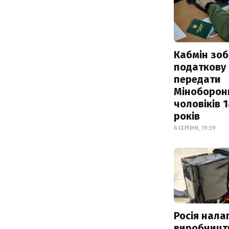
Кабмін зоб
податкову
передати
Міноборон
чоловіків 
років
6 СЕРПНЯ, 19:39
Росія нала
виробницт