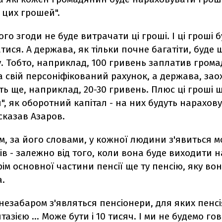
 цих грошей".
ого згоди не буде витрачати ці гроші. І ці гроші 
ися. А держава, як тільки почне багатіти, буде
у. Тобто, наприклад, 100 гривень заплатив гром
а свій персоніфікований рахунок, а держава, за
ть ще, наприклад, 20-30 гривень. Плюс ці гроші 
, як оборотний капітал - на них будуть нарахов
 сказав Азаров.
, за його словами, у кожної людини з'явиться м
ків - залежно від того, коли вона буде виходити н
ім основної частини пенсії ще ту пенсію, яку вон
.
 незабаром з'являться пенсіонери, для яких пенсі
тазією ... Може бути і 10 тисяч. І ми не будемо го