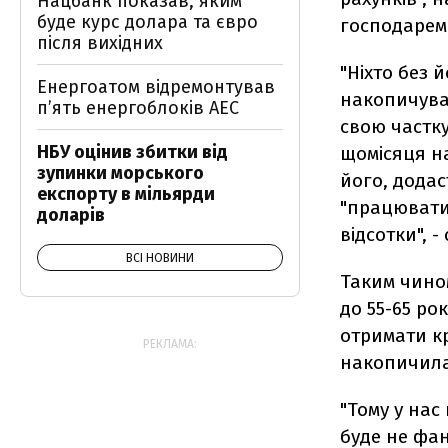
Нацбанк показав, яким
буде курс долара та євро
господарем
після вихідних
"Ніхто без й
Енергоатом відремонтував
накопичуват
п’ять енергоблоків АЕС
свою частк
НБУ оцінив збитки від
щомісяця н
зупинки морського
його, додас
експорту в мільярди
"працювати"
доларів
відсотки", -
ВСІ НОВИНИ
Таким чином
до 55-65 ро
отримати кр
РЕКЛАМА:
накопичила
"Тому у нас
буде не фан