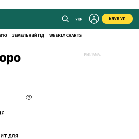
КЛУБ УП
УКР
В'Ю
ЗЕМЕЛЬНИЙ ГІД
WEEKLY CHARTS
коро
РЕКЛАМА:
ня
пит для