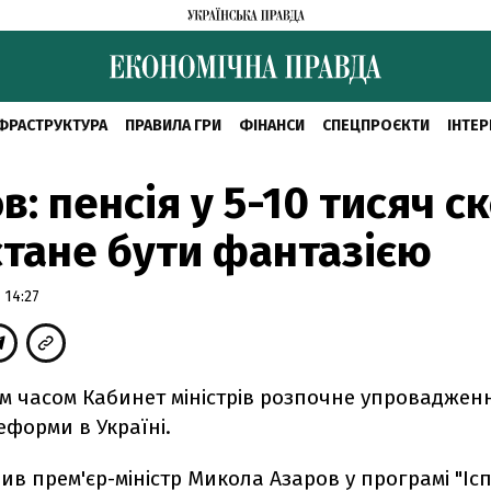
ФРАСТРУКТУРА
ПРАВИЛА ГРИ
ФІНАНСИ
СПЕЦПРОЄКТИ
ІНТЕР
в: пенсія у 5-10 тисяч с
тане бути фантазією
 14:27
 часом Кабинет міністрів розпочне упроваджен
еформи в Україні.
ив прем'єр-міністр Микола Азаров у програмі "Іс