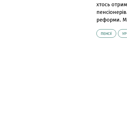
хтось отрим
пенсіонерів
реформи. Ми
ПЕНСІЇ
УР