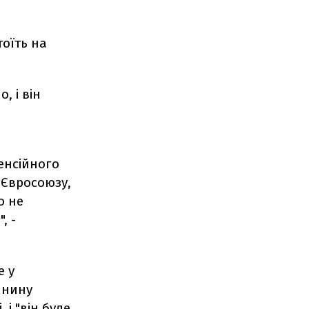
оїть на
 і він
енсійного
н Євросоюзу,
о не
, -
е у
янину
 і "він буде