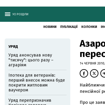
УСІ РОЗДІЛИ
НОВИНИ
ПУБЛІКАЦІЇ
КОЛОНКИ
ІН
Азаро
УРЯД
перес
Уряд анонсував нову
"тисячу": цього разу –
14 ЧЕРВНЯ 2010,
аграріям
Іпотека для ветеранів:
перший внесок можна буде
Найближчим
покрити житловим
ваучером
пенсійної р
Уряд перепризначив
Про це заяв