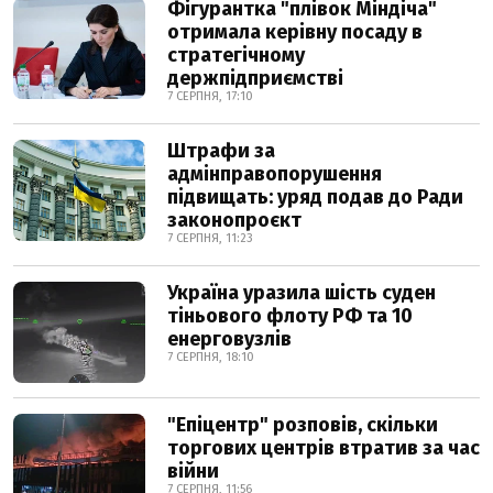
Фігурантка "плівок Міндіча"
отримала керівну посаду в
стратегічному
держпідприємстві
7 СЕРПНЯ, 17:10
Штрафи за
адмінправопорушення
підвищать: уряд подав до Ради
законопроєкт
7 СЕРПНЯ, 11:23
Україна уразила шість суден
тіньового флоту РФ та 10
енерговузлів
7 СЕРПНЯ, 18:10
"Епіцентр" розповів, скільки
торгових центрів втратив за час
війни
7 СЕРПНЯ, 11:56