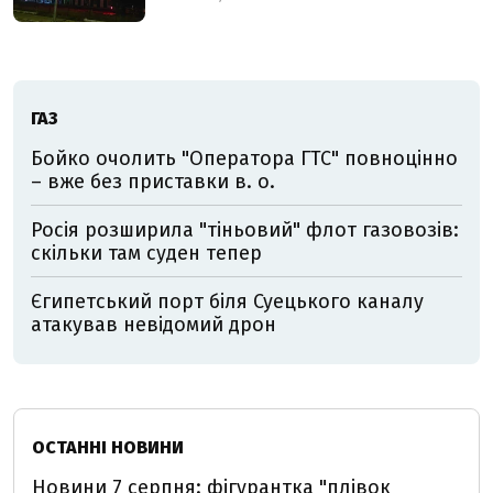
ГАЗ
Бойко очолить "Оператора ГТС" повноцінно
– вже без приставки в. о.
Росія розширила "тіньовий" флот газовозів:
скільки там суден тепер
Єгипетський порт біля Суецького каналу
атакував невідомий дрон
ОСТАННІ НОВИНИ
Новини 7 серпня: фігурантка "плівок