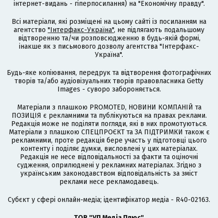
інтернет-видань - гіперпосилання) на "Економічну правду".
Всі матеріали, які розміщені на цьому сайті із посиланням на
агентство
"Інтерфакс-Україна"
, не підлягають подальшому
відтворенню та/чи розповсюдженню в будь-якій формі,
інакше як з письмового дозволу агентства "Інтерфакс-
Україна".
Будь-яке копіювання, передрук та відтворення фотографічних
творів та/або аудіовізуальних творів правовласника Getty
Images - суворо забороняється.
Матеріали з плашкою PROMOTED, НОВИНИ КОМПАНІЙ та
ПОЗИЦІЯ є рекламними та публікуються на правах реклами.
Редакція може не поділяти погляди, які в них промотуються.
Матеріали з плашкою СПЕЦПРОЄКТ та ЗА ПІДТРИМКИ також є
рекламними, проте редакція бере участь у підготовці цього
контенту і поділяє думки, висловлені у цих матеріалах.
Редакція не несе відповідальності за факти та оціночні
судження, оприлюднені у рекламних матеріалах. Згідно з
українським законодавством відповідальність за зміст
реклами несе рекламодавець.
Cубєкт у сфері онлайн-медіа; ідентифікатор медіа - R40-02163.
ТОВ "УП Медіа Плюс"