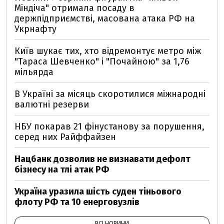
Міндіча" отримала посаду в
держпідприємстві, масована атака РФ на
Укрнафту
Київ шукає тих, хто відремонтує метро між
"Тараса Шевченко" і "Почайною" за 1,76
мільярда
В Україні за місяць скоротилися міжнародні
валютні резерви
НБУ покарав 21 фінустанову за порушення,
серед них Райффайзен
Нацбанк дозволив не визнавати дефолт
бізнесу на тлі атак РФ
Україна уразила шість суден тіньового
флоту РФ та 10 енерговузлів
ВСІ НОВИНИ