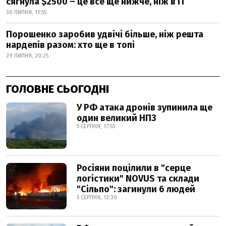
сягнула $2500 – це все ще нижче, ніж в IT
30 ЛИПНЯ, 11:55
Порошенко заробив удвічі більше, ніж решта
нардепів разом: хто ще в топі
29 ЛИПНЯ, 20:25
ГОЛОВНЕ СЬОГОДНІ
У РФ атака дронів зупинила ще
один великий НПЗ
5 СЕРПНЯ, 17:55
Росіяни поцілили в "серце
логістики" NOVUS та склади
"Сільпо": загинули 6 людей
5 СЕРПНЯ, 12:30