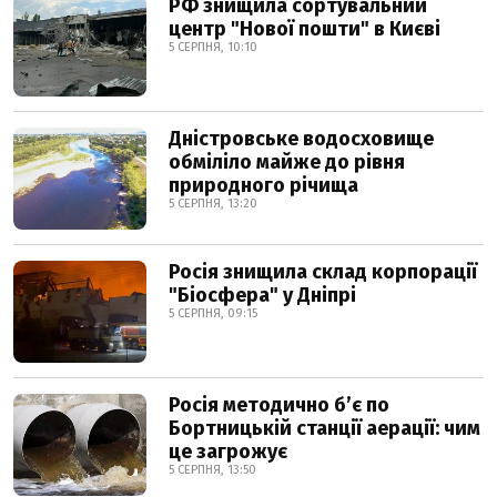
РФ знищила сортувальний
центр "Нової пошти" в Києві
5 СЕРПНЯ, 10:10
Дністровське водосховище
обміліло майже до рівня
природного річища
5 СЕРПНЯ, 13:20
Росія знищила склад корпорації
"Біосфера" у Дніпрі
5 СЕРПНЯ, 09:15
Росія методично б’є по
Бортницькій станції аерації: чим
це загрожує
5 СЕРПНЯ, 13:50