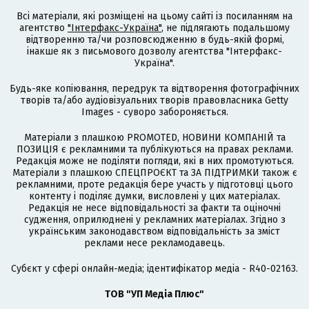
Всі матеріали, які розміщені на цьому сайті із посиланням на
агентство
"Інтерфакс-Україна"
, не підлягають подальшому
відтворенню та/чи розповсюдженню в будь-якій формі,
інакше як з письмового дозволу агентства "Інтерфакс-
Україна".
Будь-яке копіювання, передрук та відтворення фотографічних
творів та/або аудіовізуальних творів правовласника Getty
Images - суворо забороняється.
Матеріали з плашкою PROMOTED, НОВИНИ КОМПАНІЙ та
ПОЗИЦІЯ є рекламними та публікуються на правах реклами.
Редакція може не поділяти погляди, які в них промотуються.
Матеріали з плашкою СПЕЦПРОЄКТ та ЗА ПІДТРИМКИ також є
рекламними, проте редакція бере участь у підготовці цього
контенту і поділяє думки, висловлені у цих матеріалах.
Редакція не несе відповідальності за факти та оціночні
судження, оприлюднені у рекламних матеріалах. Згідно з
українським законодавством відповідальність за зміст
реклами несе рекламодавець.
Cубєкт у сфері онлайн-медіа; ідентифікатор медіа - R40-02163.
ТОВ "УП Медіа Плюс"