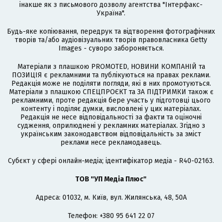
інакше як з письмового дозволу агентства "Інтерфакс-
Україна".
Будь-яке копіювання, передрук та відтворення фотографічних
творів та/або аудіовізуальних творів правовласника Getty
Images - суворо забороняється.
Матеріали з плашкою PROMOTED, НОВИНИ КОМПАНІЙ та
ПОЗИЦІЯ є рекламними та публікуються на правах реклами.
Редакція може не поділяти погляди, які в них промотуються.
Матеріали з плашкою СПЕЦПРОЄКТ та ЗА ПІДТРИМКИ також є
рекламними, проте редакція бере участь у підготовці цього
контенту і поділяє думки, висловлені у цих матеріалах.
Редакція не несе відповідальності за факти та оціночні
судження, оприлюднені у рекламних матеріалах. Згідно з
українським законодавством відповідальність за зміст
реклами несе рекламодавець.
Cубєкт у сфері онлайн-медіа; ідентифікатор медіа - R40-02163.
ТОВ "УП Медіа Плюс"
Адреса: 01032, м. Київ, вул. Жилянська, 48, 50А
Телефон: +380 95 641 22 07