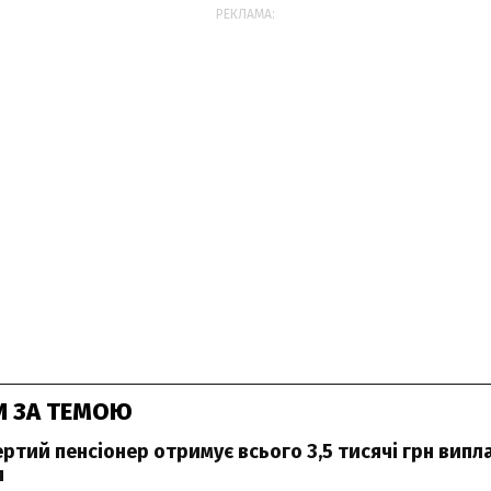
РЕКЛАМА:
И ЗА ТЕМОЮ
ртий пенсіонер отримує всього 3,5 тисячі грн випл
я