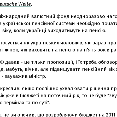
eutsche Welle
.
 Міжнародний валютний фонд неодноразово наг
української пенсійної системи необхідно почати
віку, коли українці виходитимуть на пенсію.
тосується як українських чоловіків, які зараз п
к і жінок, які виходять на пенсію на п'ять років р
Ф давав - це тільки пропозиції, і їх треба обгов
де, мабуть, вічна, але підвищувати пенсійний вік
 - зауважив міністр.
дкреслив: якщо поспішно ухвалювати рішення пр
ік уже в бюджеті на поточний рік, то це буде "з
 термінах та по суті".
а не виключив, що розробляючи бюджет на 2011 р