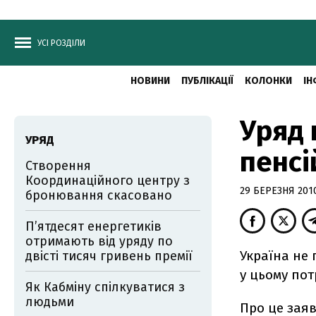
УСІ РОЗДІЛИ
НОВИНИ
ПУБЛІКАЦІЇ
КОЛОНКИ
ІН
Уряд 
УРЯД
пенсі
Створення
Координаційного центру з
29 БЕРЕЗНЯ 2010
бронювання скасовано
П’ятдесят енергетиків
отримають від уряду по
Україна не 
двісті тисяч гривень премії
у цьому пот
Як Кабміну спілкуватися з
людьми
Про це заяв