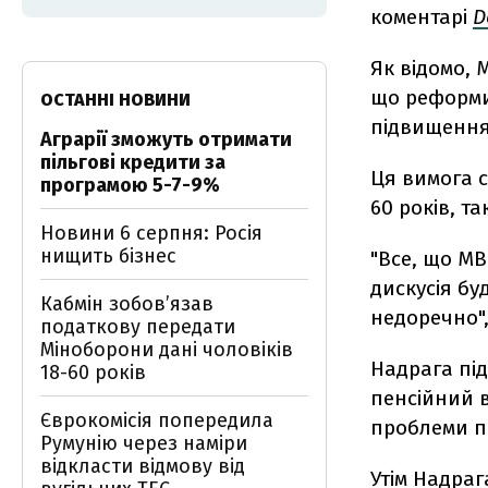
коментарі
D
Як відомо,
що реформи 
ОСТАННІ НОВИНИ
підвищення 
Аграрії зможуть отримати
пільгові кредити за
Ця вимога с
програмою 5-7-9%
60 років, та
Новини 6 серпня: Росія
нищить бізнес
"Все, що МВ
дискусія бу
Кабмін зобовʼязав
недоречно",
податкову передати
Міноборони дані чоловіків
Надрага пі
18-60 років
пенсійний в
Єврокомісія попередила
проблеми по
Румунію через наміри
відкласти відмову від
Утім Надраг