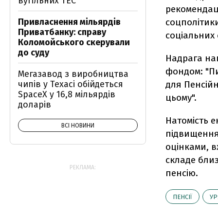
вугільних ТЕС
рекомендаці
Привласнення мільярдів
соцполітики
Приватбанку: справу
соціальних 
Коломойського скерували
до суду
Надрага на
фондом: "Пи
Мегазавод з виробництва
чипів у Техасі обійдеться
для Пенсійн
SpaceX у 16,8 мільярдів
цьому".
доларів
Натомість е
ВСІ НОВИНИ
підвищення 
оцінками, в
складе близ
РЕКЛАМА:
пенсію.
ПЕНСІЇ
УР