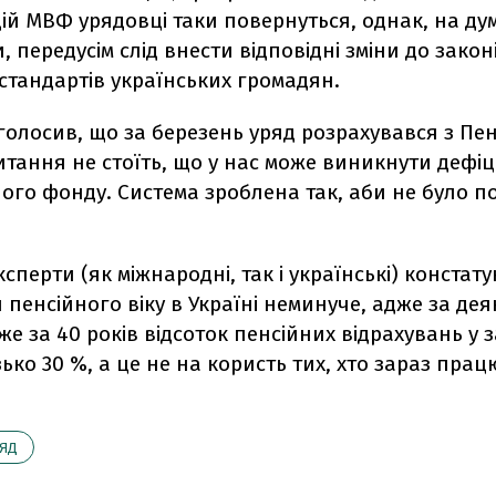
й МВФ урядовці таки повернуться, однак, на дум
, передусім слід внести відповідні зміни до зако
стандартів українських громадян.
голосив, що за березень уряд розрахувався з Пе
тання не стоїть, що у нас може виникнути дефіц
ого фонду. Система зроблена так, аби не було п
ксперти (як міжнародні, так і українські) констат
пенсійного віку в Україні неминуче, адже за де
же за 40 років відсоток пенсійних відрахувань у 
ько 30 %, а це не на користь тих, хто зараз пра
ЯД