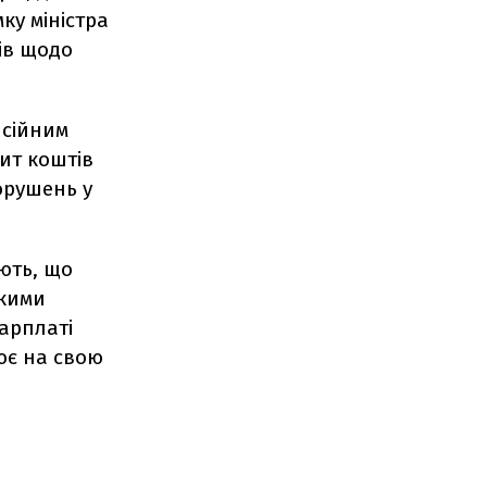
ку міністра
нів щодо
нсійним
ит коштів
орушень у
ують, що
якими
зарплаті
цює на свою