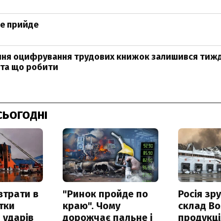
не прийде
ння оцифрування трудових книжок залишився тижд
 та що робити
СЬОГОДНІ
втрати в
"Ринок пройде по
Росія зр
итки
краю". Чому
склад Bo
 ударів
дорожчає пальне і
продукц