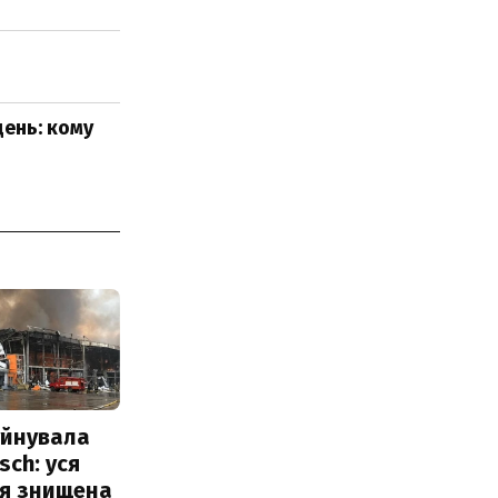
ень: кому
уйнувала
sch: уся
ія знищена