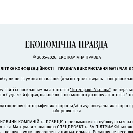
© 2005-2026, ЕКОНОМІЧНА ПРАВДА
ЛІТИКА КОНФІДЕНЦІЙНОСТІ
ПРАВИЛА ВИКОРИСТАННЯ МАТЕРІАЛІВ 
айту лише за умови посилання (для інтернет-видань - гіперпосиланн
му сайті із посиланням на агентство
"Інтерфакс-Україна"
, не підля
 будь-якій формі, інакше як з письмового дозволу агентства "Ін
відтворення фотографічних творів та/або аудіовізуальних творів п
забороняється.
НОВИНИ КОМПАНІЙ та ПОЗИЦІЯ є рекламними та публікуються на п
туються. Матеріали з плашкою СПЕЦПРОЄКТ та ЗА ПІДТРИМКИ також
 і поділяє думки, висловлені у цих матеріалах. Редакція не несе ві