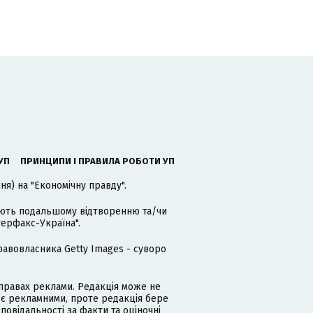
УП
ПРИНЦИПИ І ПРАВИЛА РОБОТИ УП
я) на "Економічну правду".
гають подальшому відтворенню та/чи
терфакс-Україна".
равовласника Getty Images - суворо
равах реклами. Редакція може не
 є рекламними, проте редакція бере
дповідальності за факти та оціночні