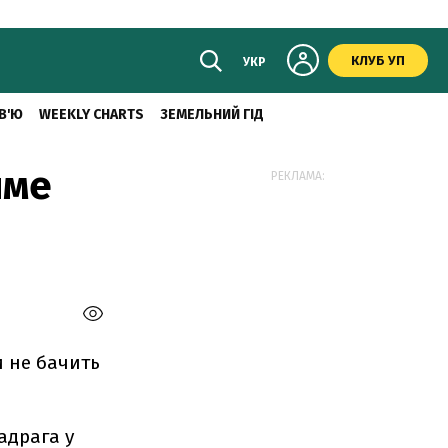
КЛУБ УП
УКР
В'Ю
WEEKLY CHARTS
ЗЕМЕЛЬНИЙ ГІД
име
РЕКЛАМА:
и не бачить
адрага у