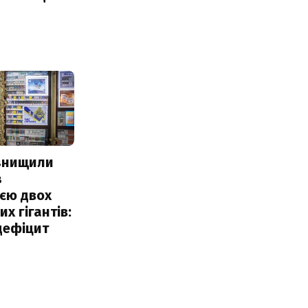
 знищили
з
єю двох
х гігантів:
дефіцит