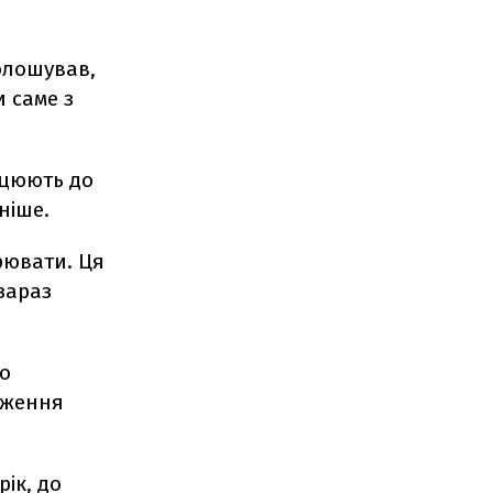
олошував,
 саме з
рацюють до
аніше.
орювати. Ця
 зараз
о
вуження
ік, до