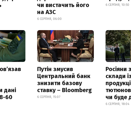
ь
чи вистачить його
6 СЕРПНЯ, 10:50
на АЗС
6 СЕРПНЯ, 06:00
овʼязав
Путін змусив
Росіяни
Центральний банк
склади і
знизити базову
продукці
и дані
ставку – Bloomberg
тютюнови
18-60
чи буде 
6 СЕРПНЯ, 15:07
6 СЕРПНЯ, 18:04