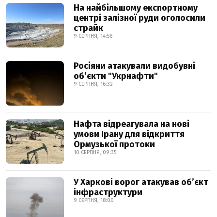
На найбільшому експортному
центрі залізної руди оголосили
страйк
9 СЕРПНЯ, 14:56
Росіяни атакували видобувні
обʼєкти "Укрнафти"
9 СЕРПНЯ, 16:32
Нафта відреагувала на нові
умови Ірану для відкриття
Ормузької протоки
10 СЕРПНЯ, 09:35
У Харкові ворог атакував обʼєкт
інфраструктури
9 СЕРПНЯ, 18:00