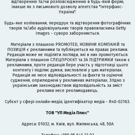
відтворенню та/чи розповсюдженню в будь-якій формі,
інакше як з письмового дозволу агентства "Інтерфакс-
Україна".
Будь-яке копіювання, передрук та відтворення фотографічних
творів та/або аудіовізуальних творів правовласника Getty
Images - суворо забороняється.
Матеріали з плашкою PROMOTED, НОВИНИ КОМПАНІЙ та
ПОЗИЦІЯ є рекламними та публікуються на правах реклами.
Редакція може не поділяти погляди, які в них промотуються.
Матеріали з плашкою СПЕЦПРОЄКТ та ЗА ПІДТРИМКИ також є
рекламними, проте редакція бере участь у підготовці цього
контенту і поділяє думки, висловлені у цих матеріалах.
Редакція не несе відповідальності за факти та оціночні
судження, оприлюднені у рекламних матеріалах. Згідно з
українським законодавством відповідальність за зміст
реклами несе рекламодавець.
Cубєкт у сфері онлайн-медіа; ідентифікатор медіа - R40-02163.
ТОВ "УП Медіа Плюс"
Адреса: 01032, м. Київ, вул. Жилянська, 48, 50А