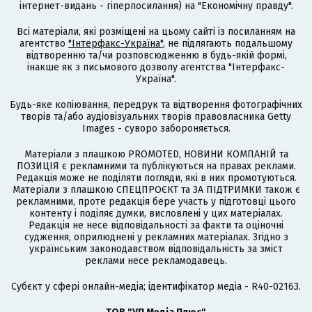
інтернет-видань - гіперпосилання) на "Економічну правду".
Всі матеріали, які розміщені на цьому сайті із посиланням на
агентство
"Інтерфакс-Україна"
, не підлягають подальшому
відтворенню та/чи розповсюдженню в будь-якій формі,
інакше як з письмового дозволу агентства "Інтерфакс-
Україна".
Будь-яке копіювання, передрук та відтворення фотографічних
творів та/або аудіовізуальних творів правовласника Getty
Images - суворо забороняється.
Матеріали з плашкою PROMOTED, НОВИНИ КОМПАНІЙ та
ПОЗИЦІЯ є рекламними та публікуються на правах реклами.
Редакція може не поділяти погляди, які в них промотуються.
Матеріали з плашкою СПЕЦПРОЄКТ та ЗА ПІДТРИМКИ також є
рекламними, проте редакція бере участь у підготовці цього
контенту і поділяє думки, висловлені у цих матеріалах.
Редакція не несе відповідальності за факти та оціночні
судження, оприлюднені у рекламних матеріалах. Згідно з
українським законодавством відповідальність за зміст
реклами несе рекламодавець.
Cубєкт у сфері онлайн-медіа; ідентифікатор медіа - R40-02163.