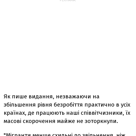
РЕКЛАМА:
Як пише видання, незважаючи на
збільшення рівня безробіття практично в усіх
країнах, де працюють наші співвітчизники, їх
масові скорочення майже не зоторкнули.
"Мігранти менше схильні до звільнення, ніж