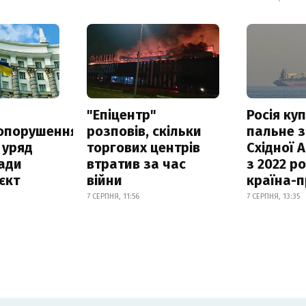
а
"Епіцентр"
Росія ку
опорушення
розповів, скільки
пальне з
 уряд
торгових центрів
Східної 
ади
втратив за час
з 2022 ро
єкт
війни
країна-
7 СЕРПНЯ, 11:56
7 СЕРПНЯ, 13:35