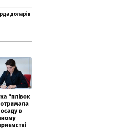
ярда доларів
ка "плівок
 отримала
посаду в
чному
приємстві