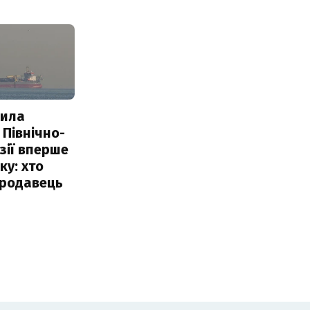
пила
 Північно-
Азії вперше
ку: хто
продавець