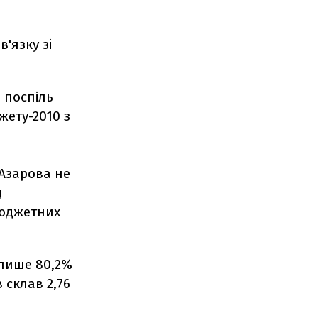
'язку зі
 поспіль
ету-2010 з
 Азарова не
д
бюджетних
 лише 80,2%
 склав 2,76