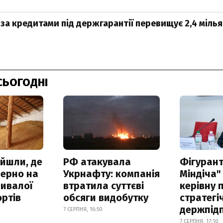
за кредитами під держгарантії перевищує 2,4 міль
СЬОГОДНІ
айшли, де
РФ атакувала
Фігурант
зерно на
Укрнафту: компанія
Міндіча"
ривалої
втратила суттєві
керівну 
ртів
обсяги видобутку
стратегі
держпід
7 СЕРПНЯ, 16:50
7 СЕРПНЯ, 17:10