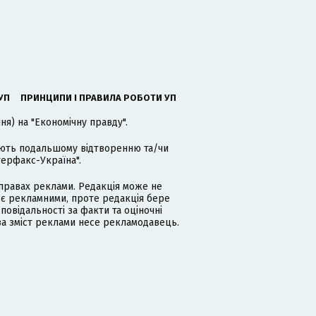
УП
ПРИНЦИПИ І ПРАВИЛА РОБОТИ УП
я) на "Економічну правду".
гають подальшому відтворенню та/чи
терфакс-Україна".
равах реклами. Редакція може не
 є рекламними, проте редакція бере
дповідальності за факти та оціночні
за зміст реклами несе рекламодавець.