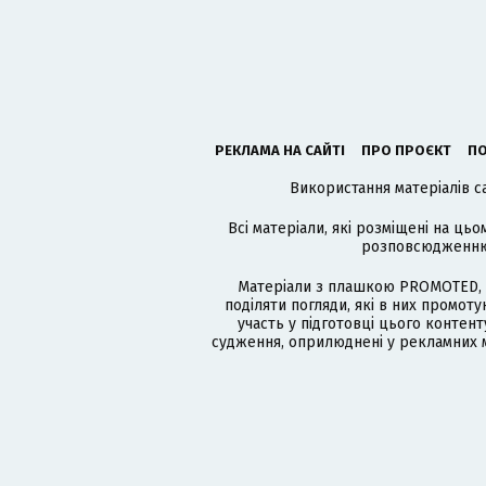
РЕКЛАМА НА САЙТІ
ПРО ПРОЄКТ
ПО
Використання матеріалів с
Всі матеріали, які розміщені на цьо
розповсюдженню в
Матеріали з плашкою PROMOTED, 
поділяти погляди, які в них промо
участь у підготовці цього контенту
судження, оприлюднені у рекламних м