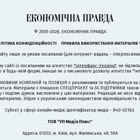
© 2005-2026, ЕКОНОМІЧНА ПРАВДА
ЛІТИКА КОНФІДЕНЦІЙНОСТІ
ПРАВИЛА ВИКОРИСТАННЯ МАТЕРІАЛІВ 
айту лише за умови посилання (для інтернет-видань - гіперпосиланн
му сайті із посиланням на агентство
"Інтерфакс-Україна"
, не підля
 будь-якій формі, інакше як з письмового дозволу агентства "Ін
НОВИНИ КОМПАНІЙ та ПОЗИЦІЯ є рекламними та публікуються на п
туються. Матеріали з плашкою СПЕЦПРОЄКТ та ЗА ПІДТРИМКИ також
 і поділяє думки, висловлені у цих матеріалах. Редакція не несе ві
атеріалах. Згідно з українським законодавством відповідальність 
Cубєкт у сфері онлайн-медіа; ідентифікатор медіа - R40-02163.
ТОВ "УП Медіа Плюс"
Адреса: 01032, м. Київ, вул. Жилянська, 48, 50А