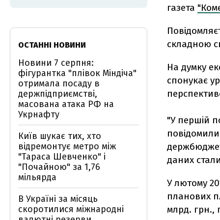
газета
"Ком
Повідомляєт
складною си
ОСТАННІ НОВИНИ
Новини 7 серпня:
На думку ек
фігурантка "плівок Міндіча"
спонукає у
отримала посаду в
перспективо
держпідприємстві,
масована атака РФ на
Укрнафту
"У першій п
повідомили 
Київ шукає тих, хто
відремонтує метро між
держбюджет
"Тараса Шевченко" і
даних стали
"Почайною" за 1,76
мільярда
У лютому 2
планових пл
В Україні за місяць
скоротилися міжнародні
млрд. грн.,
валютні резерви