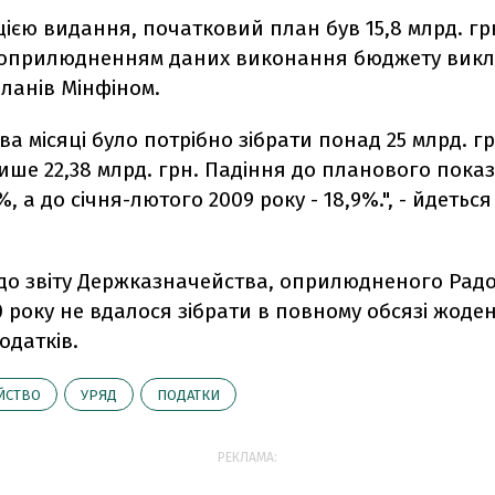
ією видання, початковий план був 15,8 млрд. грн
 оприлюдненням даних виконання бюджету вик
ланів Мінфіном.
два місяці було потрібно зібрати понад 25 млрд. гр
ише 22,38 млрд. грн. Падіння до планового пока
, а до січня-лютого 2009 року - 18,9%.", - йдетьс
 до звіту Держказначейства, оприлюдненого Радо
 року не вдалося зібрати в повному обсязі жоден
одатків.
ЙСТВО
УРЯД
ПОДАТКИ
РЕКЛАМА: