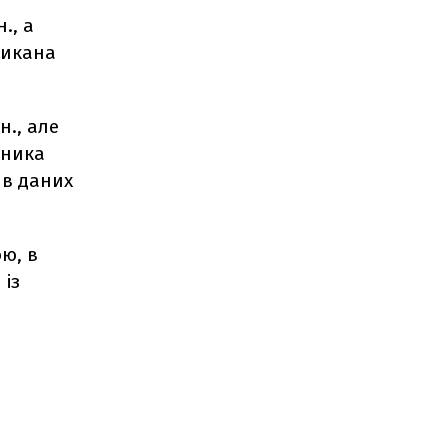
., а
ликана
н., але
зника
я в даних
ю, в
 із