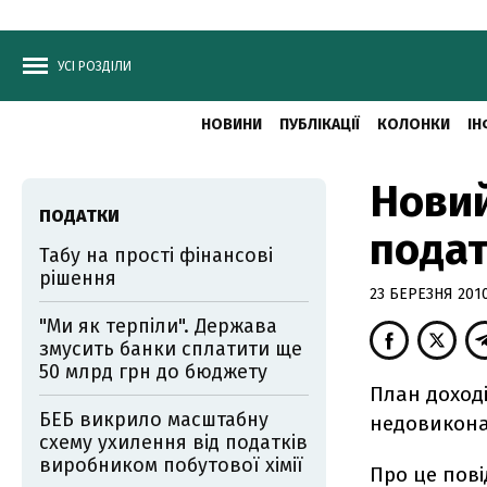
УСІ РОЗДІЛИ
НОВИНИ
ПУБЛІКАЦІЇ
КОЛОНКИ
ІН
Новий
ПОДАТКИ
подат
Табу на прості фінансові
рішення
23 БЕРЕЗНЯ 2010
"Ми як терпіли". Держава
змусить банки сплатити ще
50 млрд грн до бюджету
План доход
БЕБ викрило масштабну
недовикона
схему ухилення від податків
виробником побутової хімії
Про це пові