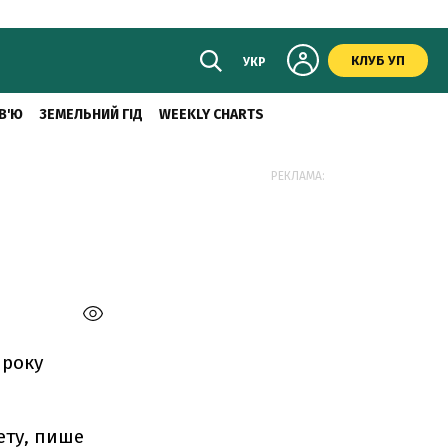
КЛУБ УП
УКР
В'Ю
ЗЕМЕЛЬНИЙ ГІД
WEEKLY CHARTS
РЕКЛАМА:
 року
ету, пише