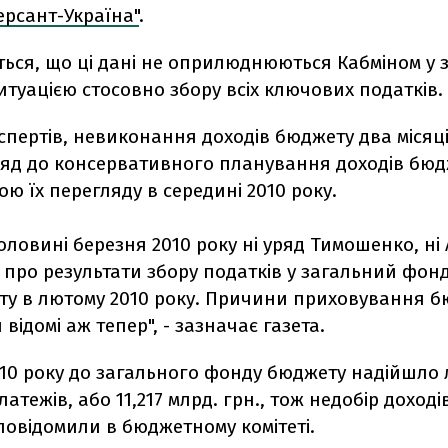
ерсант-Україна"
.
ься, що ці дані не оприлюднюються Кабміном у зв
туацією стосовно збору всіх ключових податків.
спертів, невиконання доходів бюджету два місяці
ряд до консервативного планування доходів бюдж
ю їх перегляду в середині 2010 року.
оловині березня 2010 року ні уряд Тимошенко, ні
про результати збору податків у загальний фон
у в лютому 2010 року. Причини приховування 
 відомі аж тепер", - зазначає газета.
010 року до загального фонду бюджету надійшло
атежів, або 11,217 млрд. грн., тож недобір доходів
 повідомили в бюджетному комітеті.