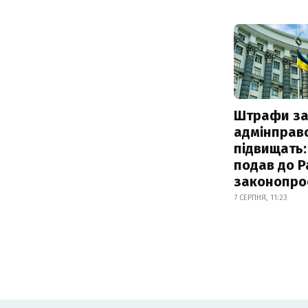
Штрафи з
адмінправ
підвищать:
подав до Р
законопро
7 СЕРПНЯ, 11:23