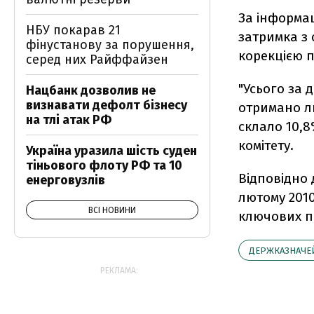
За інформац
НБУ покарав 21
затримка з
фінустанову за порушення,
корекцією п
серед них Райффайзен
"Усього за 
Нацбанк дозволив не
визнавати дефолт бізнесу
отримано л
на тлі атак РФ
склало 10,8%
комітету.
Україна уразила шість суден
тіньового флоту РФ та 10
Відповідно
енерговузлів
лютому 2010
ВСІ НОВИНИ
ключових п
ДЕРЖКАЗНАЧЕ
РЕКЛАМА: