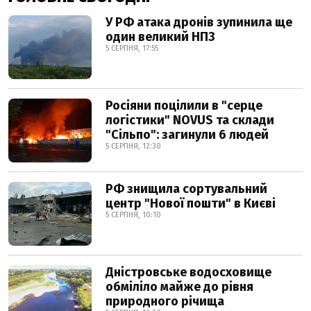
У РФ атака дронів зупинила ще
один великий НПЗ
5 СЕРПНЯ, 17:55
Росіяни поцілили в "серце
логістики" NOVUS та склади
"Сільпо": загинули 6 людей
5 СЕРПНЯ, 12:30
РФ знищила сортувальний
центр "Нової пошти" в Києві
5 СЕРПНЯ, 10:10
Дністровське водосховище
обміліло майже до рівня
природного річища