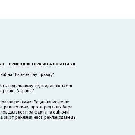
УП
ПРИНЦИПИ І ПРАВИЛА РОБОТИ УП
я) на "Економічну правду".
гають подальшому відтворенню та/чи
терфакс-Україна".
равах реклами. Редакція може не
 є рекламними, проте редакція бере
дповідальності за факти та оціночні
за зміст реклами несе рекламодавець.