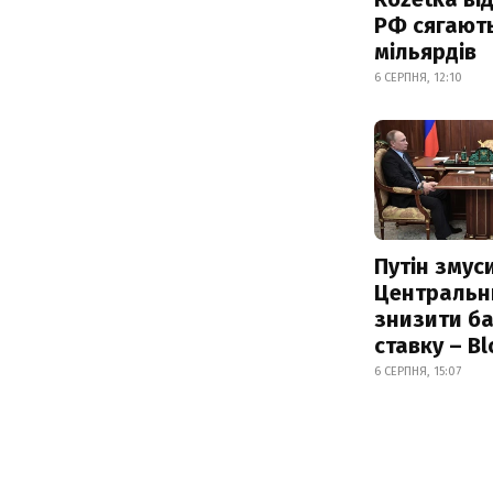
РФ сягают
мільярдів
6 СЕРПНЯ, 12:10
Путін змус
Центральн
знизити б
ставку – B
6 СЕРПНЯ, 15:07