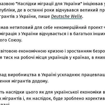
назвою "Наслідки міграції для України" ініціював
публіки, де в останні роки відчувався великий п
грантів з України, пише
Deutsche Welle
.
имав нетиповий для себе некомерційний проект ч
іграція з України відчувається і в багатьох інши
ого Союзу.
і світовою економічною кризою і зростанням безро
я тиск на робочі місця українців у країнах, в яки
пад виробництва в Україні ускладнює працевла
ення мігрантів додому.
ь наслідки цього як для української економіки вц
 мігрантів і, як наслідок, буде зроблено коректи
раці.