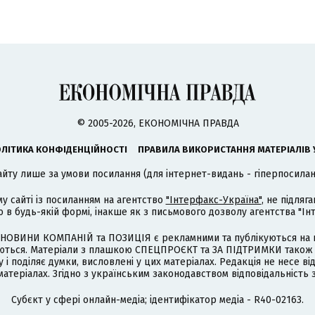
© 2005-2026, ЕКОНОМІЧНА ПРАВДА
ЛІТИКА КОНФІДЕНЦІЙНОСТІ
ПРАВИЛА ВИКОРИСТАННЯ МАТЕРІАЛІВ 
айту лише за умови посилання (для інтернет-видань - гіперпосиланн
му сайті із посиланням на агентство
"Інтерфакс-Україна"
, не підля
 будь-якій формі, інакше як з письмового дозволу агентства "Ін
НОВИНИ КОМПАНІЙ та ПОЗИЦІЯ є рекламними та публікуються на п
туються. Матеріали з плашкою СПЕЦПРОЄКТ та ЗА ПІДТРИМКИ також
 і поділяє думки, висловлені у цих матеріалах. Редакція не несе ві
атеріалах. Згідно з українським законодавством відповідальність 
Cубєкт у сфері онлайн-медіа; ідентифікатор медіа - R40-02163.