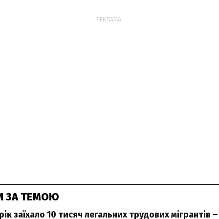
РЕКЛАМА:
И ЗА ТЕМОЮ
 рік заїхало 10 тисяч легальних трудових мігрантів –