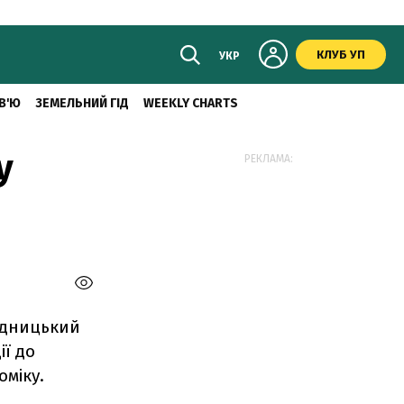
КЛУБ УП
УКР
В'Ю
ЗЕМЕЛЬНИЙ ГІД
WEEKLY CHARTS
у
РЕКЛАМА:
ідницький
ії до
оміку.