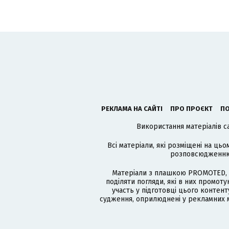
РЕКЛАМА НА САЙТІ
ПРО ПРОЄКТ
ПО
Використання матеріалів с
Всі матеріали, які розміщені на цьо
розповсюдженню в
Матеріали з плашкою PROMOTED, 
поділяти погляди, які в них промо
участь у підготовці цього контенту
судження, оприлюднені у рекламних м