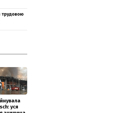
 з трудовою
уйнувала
sch: уся
ія знищена