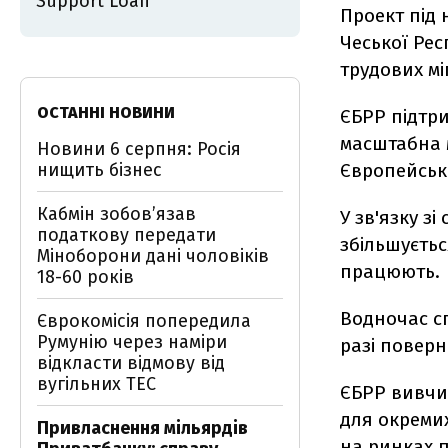
Support Loan
Проект під 
Чеської Рес
трудових мі
ОСТАННІ НОВИНИ
ЄБРР підтр
масштабна м
Новини 6 серпня: Росія
нищить бізнес
Європейськ
Кабмін зобовʼязав
У зв'язку з
податкову передати
збільшуєтьс
Міноборони дані чоловіків
працюють.
18-60 років
Водночас с
Єврокомісія попередила
Румунію через наміри
разі поверн
відкласти відмову від
вугільних ТЕС
ЄБРР вивчит
для окремих
Привласнення мільярдів
на ринках п