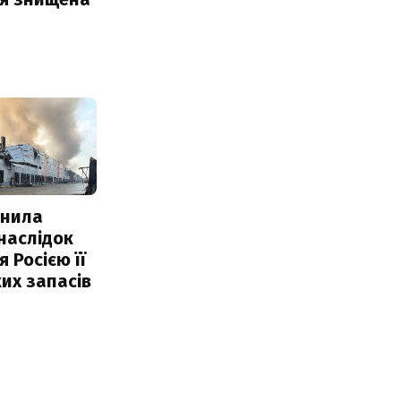
інила
наслідок
 Росією її
их запасів