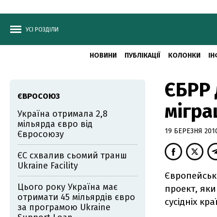
УСІ РОЗДІЛИ
НОВИНИ
ПУБЛІКАЦІЇ
КОЛОНКИ
ІН
ЄБРР 
ЄВРОСОЮЗ
мігра
Україна отримала 2,8
мільярда євро від
19 БЕРЕЗНЯ 2010
Євросоюзу
ЄС схвалив сьомий транш
Ukraine Facility
Європейськ
Цього року Україна має
проект, яки
отримати 45 мільярдів євро
сусідніх кр
за програмою Ukraine