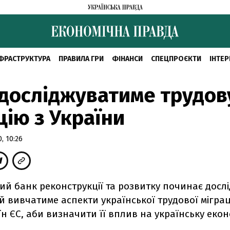
ФРАСТРУКТУРА
ПРАВИЛА ГРИ
ФІНАНСИ
СПЕЦПРОЄКТИ
ІНТЕР
досліджуватиме трудов
цію з України
, 10:26
ий банк реконструкції та розвитку починає досл
й вивчатиме аспекти української трудової міграц
аїн ЄC, аби визначити її вплив на українську екон