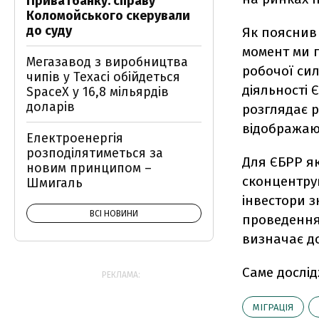
Приватбанку: справу
Коломойського скерували
до суду
Як пояснив 
момент ми г
Мегазавод з виробництва
робочої сил
чипів у Техасі обійдеться
діяльності 
SpaceX у 16,8 мільярдів
доларів
розглядає р
відображают
Електроенергія
розподілятиметься за
Для ЄБРР як
новим принципом –
сконцентрув
Шмигаль
інвестори з
ВСІ НОВИНИ
проведення 
визначає до
Саме дослід
РЕКЛАМА:
МІГРАЦІЯ