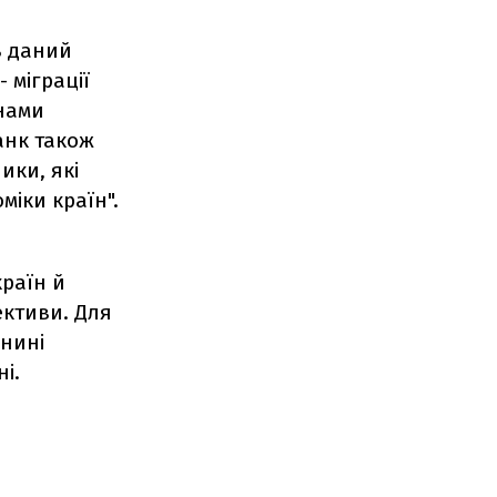
В даний
 міграції
їнами
анк також
ики, які
міки країн".
країн й
ективи. Для
 нині
і.