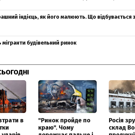
рашний індієць, як його малюють. Що відбувається
 мігранти будівельний ринок
СЬОГОДНІ
втрати в
"Ринок пройде по
Росія зр
итки
краю". Чому
склад Bo
 ударів
дорожчає пальне і
продукц