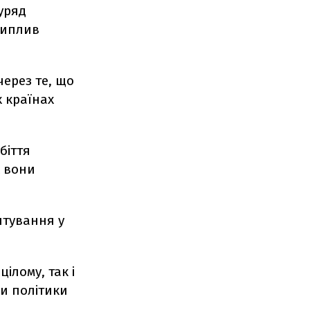
 уряд
риплив
ерез те, що
х країнах
біття
х вони
штування у
ілому, так і
ви політики