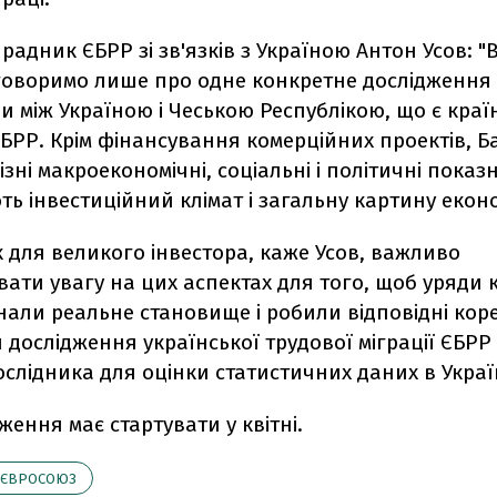
радник ЄБРР зі зв'язків з Україною Антон Усов: "
оворимо лише про одне конкретне дослідження -
и між Україною і Чеською Республікою, що є кра
ЄБРР. Крім фінансування комерційних проектів, Б
ізні макроекономічні, соціальні і політичні показн
ь інвестиційний клімат і загальну картину еконо
 для великого інвестора, каже Усов, важливо
ати увагу на цих аспектах для того, щоб уряди 
нали реальне становище і робили відповідні кор
дослідження української трудової міграції ЄБРР
слідника для оцінки статистичних даних в Україн
ження має стартувати у квітні.
ЄВРОСОЮЗ