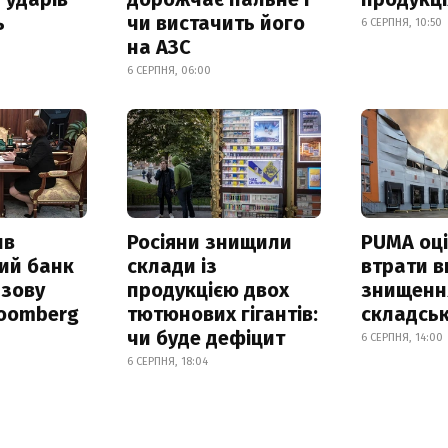
ь
чи вистачить його
6 СЕРПНЯ, 10:50
на АЗС
6 СЕРПНЯ, 06:00
ив
Росіяни знищили
PUMA оц
ий банк
склади із
втрати в
азову
продукцією двох
знищення
loomberg
тютюнових гігантів:
складськ
чи буде дефіцит
6 СЕРПНЯ, 14:00
6 СЕРПНЯ, 18:04