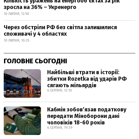
Кількість уражень на енергооб’єктах за рік
зросла на 36% – Укренерго
10 ЛИПНЯ, 12:50
Через обстріли РФ без світла залишилися
споживачі у 4 областях
10 ЛИПНЯ, 10:25
ГОЛОВНЕ СЬОГОДНІ
Найбільші втрати в історії:
збитки Rozetka від ударів РФ
сягають мільярдів
6 СЕРПНЯ, 12:10
Кабмін зобовʼязав податкову
передати Міноборони дані
чоловіків 18-60 років
6 СЕРПНЯ, 19:39