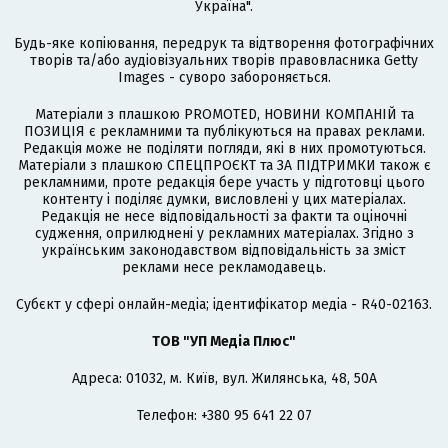
Україна".
Будь-яке копіювання, передрук та відтворення фотографічних
творів та/або аудіовізуальних творів правовласника Getty
Images - суворо забороняється.
Матеріали з плашкою PROMOTED, НОВИНИ КОМПАНІЙ та
ПОЗИЦІЯ є рекламними та публікуються на правах реклами.
Редакція може не поділяти погляди, які в них промотуються.
Матеріали з плашкою СПЕЦПРОЄКТ та ЗА ПІДТРИМКИ також є
рекламними, проте редакція бере участь у підготовці цього
контенту і поділяє думки, висловлені у цих матеріалах.
Редакція не несе відповідальності за факти та оціночні
судження, оприлюднені у рекламних матеріалах. Згідно з
українським законодавством відповідальність за зміст
реклами несе рекламодавець.
Cубєкт у сфері онлайн-медіа; ідентифікатор медіа - R40-02163.
ТОВ "УП Медіа Плюс"
Адреса: 01032, м. Київ, вул. Жилянська, 48, 50А
Телефон: +380 95 641 22 07