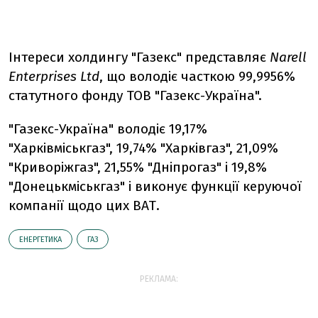
Інтереси холдингу "Газекс" представляє
Narell
Enterprises Ltd
, що володіє часткою 99,9956%
статутного фонду ТОВ "Газекс-Україна".
"Газекс-Україна" володіє 19,17%
"Харківміськгаз", 19,74% "Харківгаз", 21,09%
"Криворіжгаз", 21,55% "Дніпрогаз" і 19,8%
"Донецькміськгаз" і виконує функції керуючої
компанії щодо цих ВАТ.
ЕНЕРГЕТИКА
ГАЗ
РЕКЛАМА: