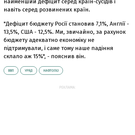
найменший дефіцит серед країн-сусідів і
навіть серед розвинених країн.
"Дефіцит бюджету Росії становив 7,1%, Англії -
13,5%, США - 12,5%. Ми, звичайно, за рахунок
бюджету адекватно економіку не
підтримували, і саме тому наше падіння
склало аж 15%", - пояснив він.
ВВП
УРЯД
НАФТОГАЗ
РЕКЛАМА: