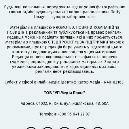
Будь-яке копіювання, передрук та відтворення фотографічних
творів та/або аудіовізуальних творів правовласника Getty
Images - суворо забороняється.
Матеріали з плашкою PROMOTED, НОВИНИ КОМПАНІЙ та
ПОЗИЦІЯ є рекламними та публікуються на правах реклами.
Редакція може не поділяти погляди, які в них промотуються.
Матеріали з плашкою СПЕЦПРОЄКТ та ЗА ПІДТРИМКИ також є
рекламними, проте редакція бере участь у підготовці цього
контенту і поділяє думки, висловлені у цих матеріалах.
Редакція не несе відповідальності за факти та оціночні
судження, оприлюднені у рекламних матеріалах. Згідно з
українським законодавством відповідальність за зміст
реклами несе рекламодавець.
Cубєкт у сфері онлайн-медіа; ідентифікатор медіа - R40-02163.
ТОВ "УП Медіа Плюс"
Адреса: 01032, м. Київ, вул. Жилянська, 48, 50А
Телефон: +380 95 641 22 07