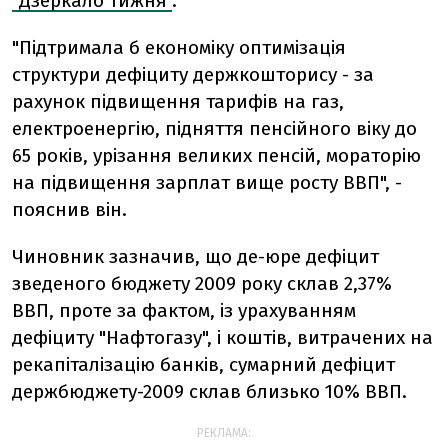
"Дзеркало тижня"
.
"Підтримала б економіку оптимізація
структури дефіциту держкошторису - за
рахунок підвищення тарифів на газ,
електроенергію, підняття пенсійного віку до
65 років, урізання великих пенсій, мораторію
на підвищення зарплат вище росту ВВП", -
пояснив він.
Чиновник зазначив, що де-юре дефіцит
зведеного бюджету 2009 року склав 2,37%
ВВП, проте за фактом, із урахуванням
дефіциту "Нафтогазу", і коштів, витрачених на
рекапіталізацію банків, сумарний дефіцит
держбюджету-2009 склав близько 10% ВВП.
РЕКЛАМА: