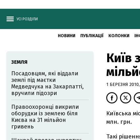
УСІ РОЗДІЛИ
НОВИНИ
ПУБЛІКАЦІЇ
КОЛОНКИ
ІН
Київ 
ЗЕМЛЯ
мільй
Посадовцям, які віддали
землі під маєтки
1 БЕРЕЗНЯ 2010,
Медведчука на Закарпатті,
вручили підозри
Правоохоронці викрили
Київська мі
оборудки із землею біля
Києва на 31 мільйон
млн. грн.
гривень
Такі рішенн