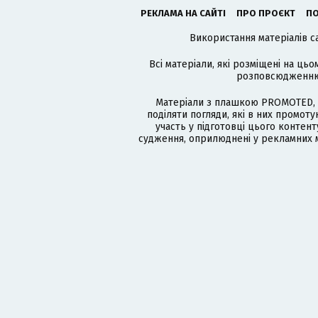
РЕКЛАМА НА САЙТІ
ПРО ПРОЄКТ
ПО
Використання матеріалів с
Всі матеріали, які розміщені на цьо
розповсюдженню в
Матеріали з плашкою PROMOTED, 
поділяти погляди, які в них промо
участь у підготовці цього контенту
судження, оприлюднені у рекламних м