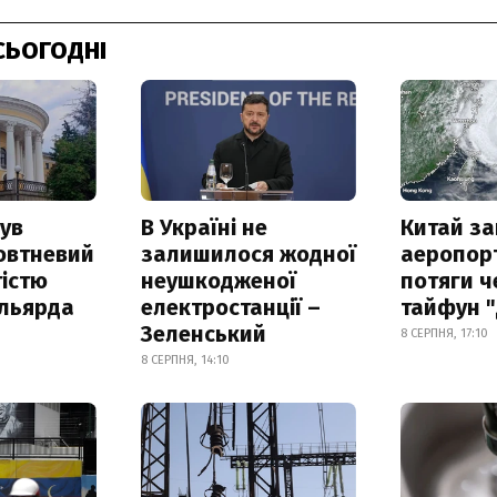
СЬОГОДНІ
ув
В Україні не
Китай з
овтневий
залишилося жодної
аеропорт
істю
неушкодженої
потяги ч
ільярда
електростанції –
тайфун 
Зеленський
8 СЕРПНЯ, 17:10
8 СЕРПНЯ, 14:10