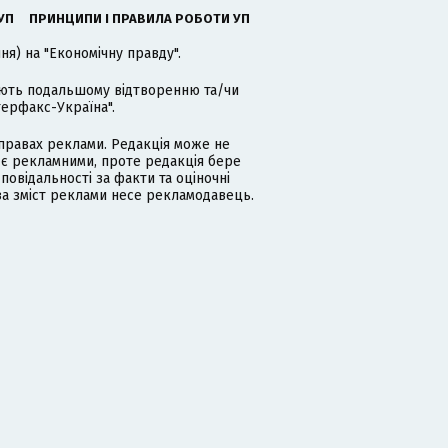
УП
ПРИНЦИПИ І ПРАВИЛА РОБОТИ УП
я) на "Економічну правду".
гають подальшому відтворенню та/чи
терфакс-Україна".
равах реклами. Редакція може не
 є рекламними, проте редакція бере
дповідальності за факти та оціночні
за зміст реклами несе рекламодавець.