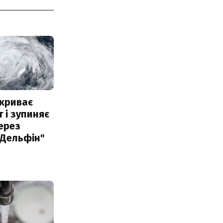
акриває
 і зупиняє
ерез
"Дельфін"