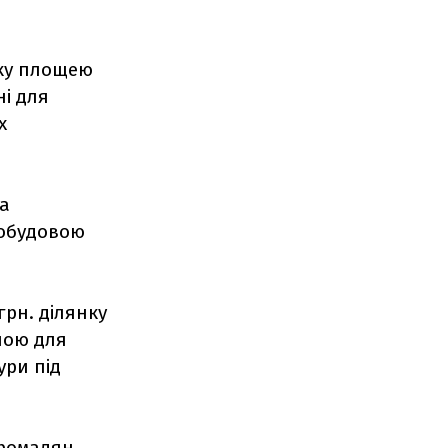
нку площею
ні для
х
на
 добудовою
грн. ділянку
ною для
ури під
громадян