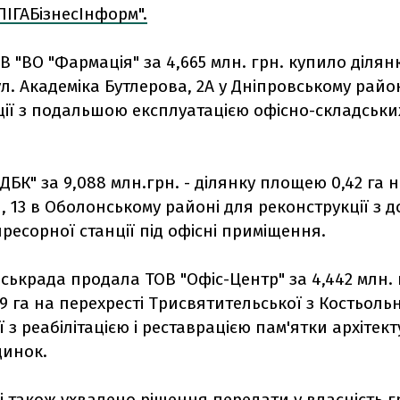
ЛІГАБізнесІнформ".
В "ВО "Фармація" за 4,665 млн. грн. купило діля
вул. Академіка Бутлерова, 2А у Дніпровському райо
ції з подальшою експлуатацією офісно-складськи
.
ДБК" за 9,088 млн.грн. - ділянку площею 0,42 га 
й, 13 в Оболонському районі для реконструкції з
пресорної станції під офісні приміщення.
міськрада продала ТОВ "Офіс-Центр" за 4,442 млн. 
 га на перехресті Трисвятительської з Костьоль
ї з реабілітацією і реставрацією пам'ятки архітект
динок.
і також ухвалено рішення передати у власність 