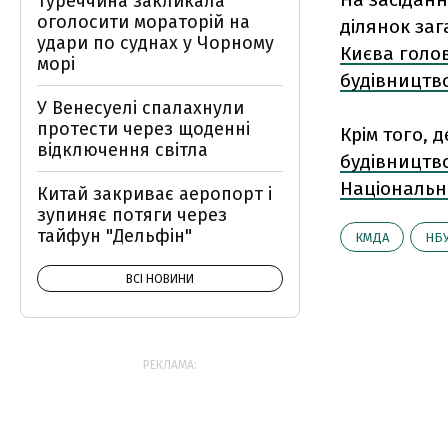
Туреччина закликала
оголосити мораторій на
ділянок за
удари по суднах у Чорному
Києва голо
морі
будівництв
У Венесуелі спалахнули
протести через щоденні
Крім того, 
відключення світла
будівництв
Національн
Китай закриває аеропорт і
зупиняє потяги через
тайфун "Дельфін"
КМДА
НБ
ВСІ НОВИНИ
РЕКЛАМА: