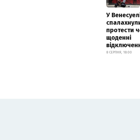
У Венесуел
спалахнул
протести ч
щоденні
відключенн
8 СЕРПНЯ, 18:00