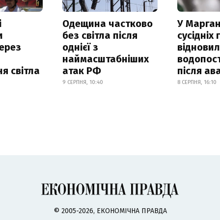
і
Одещина частково
У Марган
и
без світла після
сусідніх
ерез
однієї з
віднови
наймасштабніших
водопос
я світла
атак РФ
після ава
9 СЕРПНЯ, 10:40
8 СЕРПНЯ, 16:10
© 2005-2026, ЕКОНОМІЧНА ПРАВДА