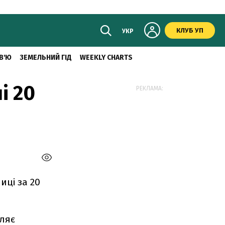
КЛУБ УП
УКР
В'Ю
ЗЕМЕЛЬНИЙ ГІД
WEEKLY CHARTS
і 20
РЕКЛАМА:
иці за 20
мляє