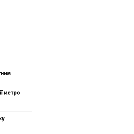
атним
ії метро
ку