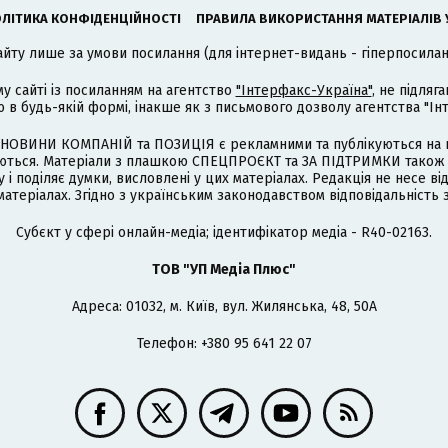
ЛІТИКА КОНФІДЕНЦІЙНОСТІ
ПРАВИЛА ВИКОРИСТАННЯ МАТЕРІАЛІВ 
айту лише за умови посилання (для інтернет-видань - гіперпосиланн
му сайті із посиланням на агентство
"Інтерфакс-Україна"
, не підля
 будь-якій формі, інакше як з письмового дозволу агентства "Ін
НОВИНИ КОМПАНІЙ та ПОЗИЦІЯ є рекламними та публікуються на п
туються. Матеріали з плашкою СПЕЦПРОЄКТ та ЗА ПІДТРИМКИ також
 і поділяє думки, висловлені у цих матеріалах. Редакція не несе ві
атеріалах. Згідно з українським законодавством відповідальність 
Cубєкт у сфері онлайн-медіа; ідентифікатор медіа - R40-02163.
ТОВ "УП Медіа Плюс"
Адреса: 01032, м. Київ, вул. Жилянська, 48, 50А
Телефон: +380 95 641 22 07