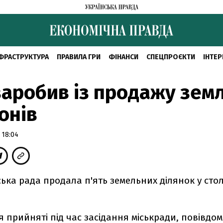
ФРАСТРУКТУРА
ПРАВИЛА ГРИ
ФІНАНСИ
СПЕЦПРОЄКТИ
ІНТЕР
заробив із продажу земл
онів
 18:04
ська рада продала п'ять земельних ділянок у стол
я прийняті під час засідання міськради, повівдо