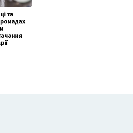
ці та
 громадах
ли
тачання
рії