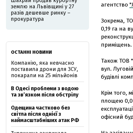
Шахрай продав курортну
агентство
"
землю на Львівщині у 27
разів дешевше ринку –
прокуратура
Зокрема, ТО
0,19 га на 
реконструк
приміщень
ОСТАННІ НОВИНИ
Також ТОВ "
Компанію, яка невчасно
вул. Лугові
поставила дрони для ЗСУ,
покарали на 25 мільйонів
будівлі ком
В Одесі проблеми з водою
Крім того, 
та звʼязком після обстрілу
площею 0,09
Одещина частково без
експлуатаці
світла після однієї з
офісний бу
наймасштабніших атак РФ
На засіданн