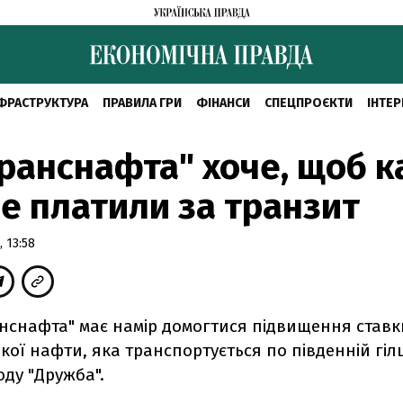
ФРАСТРУКТУРА
ПРАВИЛА ГРИ
ФІНАНСИ
СПЕЦПРОЄКТИ
ІНТЕР
ранснафта" хоче, щоб к
е платили за транзит
 13:58
анснафта" має намір домогтися підвищення ставк
кої нафти, яка транспортується по південній гілц
ду "Дружба".