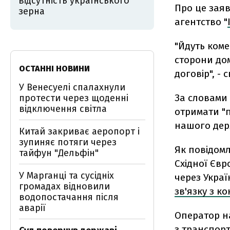
відсутність українського
Про це заяв
зерна
агентство "
"Йдуть ком
сторони дом
ОСТАННІ НОВИНИ
договір", - 
У Венесуелі спалахнули
За словами 
протести через щоденні
відключення світла
отримати "п
нашого дер
Китай закриває аеропорт і
зупиняє потяги через
Як повідомл
тайфун "Дельфін"
Східної Євр
У Марганці та сусідніх
через Украї
громадах відновили
зв'язку з к
водопостачання після
аварії
Оператор н
з транспорт