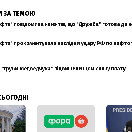
И ЗА ТЕМОЮ
фта" повідомила клієнтів, що "Дружба" готова до е
фта" прокоментувала наслідки удару РФ по нафто
"труби Медведчука" підвищили щомісячну плату
СЬОГОДНІ