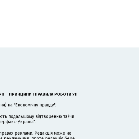
УП
ПРИНЦИПИ І ПРАВИЛА РОБОТИ УП
я) на "Економічну правду".
гають подальшому відтворенню та/чи
терфакс-Україна".
равах реклами. Редакція може не
 є рекламними, проте редакція бере