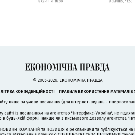
8 СЕРПНЯ, 18:00
8 СЕРПНЯ, 11:50
© 2005-2026, ЕКОНОМІЧНА ПРАВДА
ЛІТИКА КОНФІДЕНЦІЙНОСТІ
ПРАВИЛА ВИКОРИСТАННЯ МАТЕРІАЛІВ 
айту лише за умови посилання (для інтернет-видань - гіперпосиланн
му сайті із посиланням на агентство
"Інтерфакс-Україна"
, не підля
 будь-якій формі, інакше як з письмового дозволу агентства "Ін
НОВИНИ КОМПАНІЙ та ПОЗИЦІЯ є рекламними та публікуються на п
туються. Матеріали з плашкою СПЕЦПРОЄКТ та ЗА ПІДТРИМКИ також