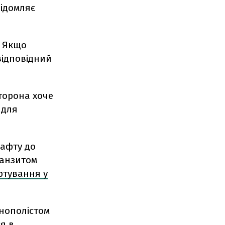
відомляє
. Якщо
відповідний
сторона хоче
 для
нафту до
ранзитом
ртування у
нополістом
я в