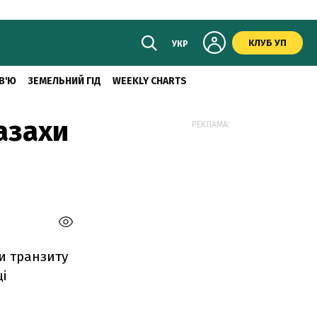
КЛУБ УП
УКР
В'Ю
ЗЕМЕЛЬНИЙ ГІД
WEEKLY CHARTS
азахи
РЕКЛАМА:
и транзиту
і