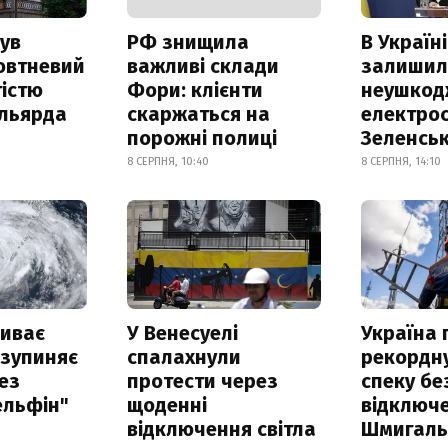
ув
РФ знищила
В Україні
овтневий
важливі склади
залишил
істю
Фори: клієнти
неушкод
ільярда
скаржаться на
електрос
порожні полиці
Зеленсь
8 СЕРПНЯ, 10:40
8 СЕРПНЯ, 14:10
риває
У Венесуелі
Україна
 зупиняє
спалахнули
рекордн
ез
протести через
спеку бе
ельфін"
щоденні
відключе
відключення світла
Шмигал