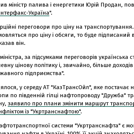
ив міністр палива і енергетики Юрій Продан, по
Інтерфакс-Україна
".
ерційні переговори про ціну на транспортування
овляться про ціну і обсяги, то буде підписаний 
сказав він.
міністра, за підсумками переговорів українська 
евну цінову політику і, звичайно, більше доходів
жавного підприємства".
ялося, у середу АТ "КазТрансОйл", яке постачає 
опи по південній гілці нафтопроводу "Дружба" т
ну,
заявило про плани змінити маршрут транспо
онфліктом із "Укртранснафтою"
.
афтотранспортної системи "Укртранснафта" є мо
ування нафти в Україні. 100% її акцій знаходятьс