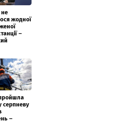
 не
ося жодної
женої
танції –
кий
 пройшла
у серпневу
з
нь –
ь