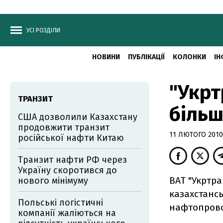
УСІ РОЗДІЛИ
НОВИНИ
ПУБЛІКАЦІЇ
КОЛОНКИ
ІН
"Укрт
ТРАНЗИТ
більш
США дозволили Казахстану
продовжити транзит
11 ЛЮТОГО 2010,
російської нафти Китаю
Транзит нафти РФ через
Україну скоротився до
ВАТ "Укртр
нового мінімуму
казахстансь
Польські логістичні
нафтопрово
компанії жаліються на