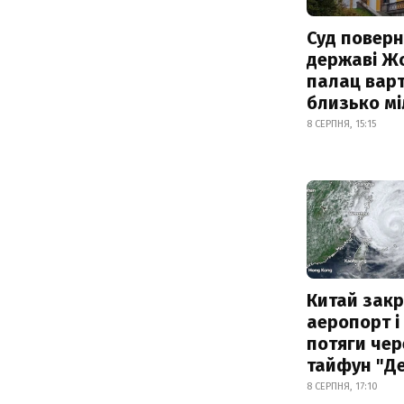
Суд поверн
державі Ж
палац варт
близько м
8 СЕРПНЯ, 15:15
Китай зак
аеропорт і
потяги чер
тайфун "Д
8 СЕРПНЯ, 17:10