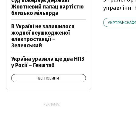
Суд повернув державі
Жовтневий палац вартістю
управлінні 
близько мільярда
УКРТРАНСНАФ
В Україні не залишилося
жодної неушкодженої
електростанції –
Зеленський
Україна уразила ще два НПЗ
у Росії – Генштаб
ВСІ НОВИНИ
РЕКЛАМА: