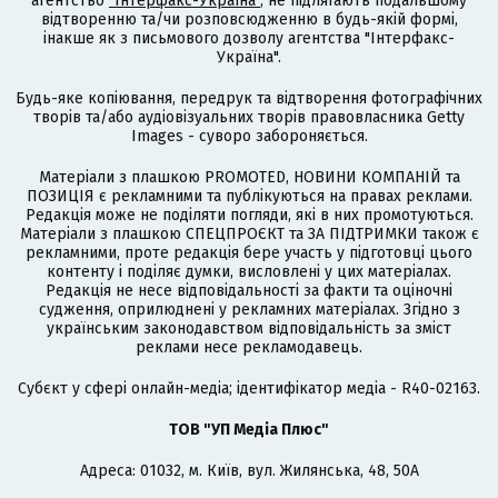
агентство
"Інтерфакс-Україна"
, не підлягають подальшому
відтворенню та/чи розповсюдженню в будь-якій формі,
інакше як з письмового дозволу агентства "Інтерфакс-
Україна".
Будь-яке копіювання, передрук та відтворення фотографічних
творів та/або аудіовізуальних творів правовласника Getty
Images - суворо забороняється.
Матеріали з плашкою PROMOTED, НОВИНИ КОМПАНІЙ та
ПОЗИЦІЯ є рекламними та публікуються на правах реклами.
Редакція може не поділяти погляди, які в них промотуються.
Матеріали з плашкою СПЕЦПРОЄКТ та ЗА ПІДТРИМКИ також є
рекламними, проте редакція бере участь у підготовці цього
контенту і поділяє думки, висловлені у цих матеріалах.
Редакція не несе відповідальності за факти та оціночні
судження, оприлюднені у рекламних матеріалах. Згідно з
українським законодавством відповідальність за зміст
реклами несе рекламодавець.
Cубєкт у сфері онлайн-медіа; ідентифікатор медіа - R40-02163.
ТОВ "УП Медіа Плюс"
Адреса: 01032, м. Київ, вул. Жилянська, 48, 50А