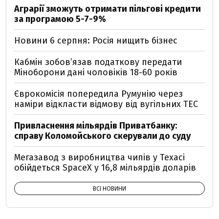
Аграрії зможуть отримати пільгові кредити
за програмою 5-7-9%
Новини 6 серпня: Росія нищить бізнес
Кабмін зобовʼязав податкову передати
Міноборони дані чоловіків 18-60 років
Єврокомісія попередила Румунію через
наміри відкласти відмову від вугільних ТЕС
Привласнення мільярдів Приватбанку:
справу Коломойського скерували до суду
Мегазавод з виробництва чипів у Техасі
обійдеться SpaceX у 16,8 мільярдів доларів
ВСІ НОВИНИ