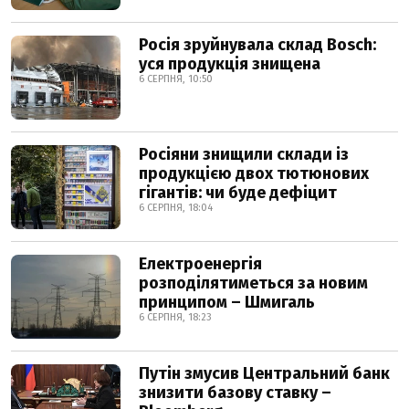
Росія зруйнувала склад Bosch:
уся продукція знищена
6 СЕРПНЯ, 10:50
Росіяни знищили склади із
продукцією двох тютюнових
гігантів: чи буде дефіцит
6 СЕРПНЯ, 18:04
Електроенергія
розподілятиметься за новим
принципом – Шмигаль
6 СЕРПНЯ, 18:23
Путін змусив Центральний банк
знизити базову ставку –