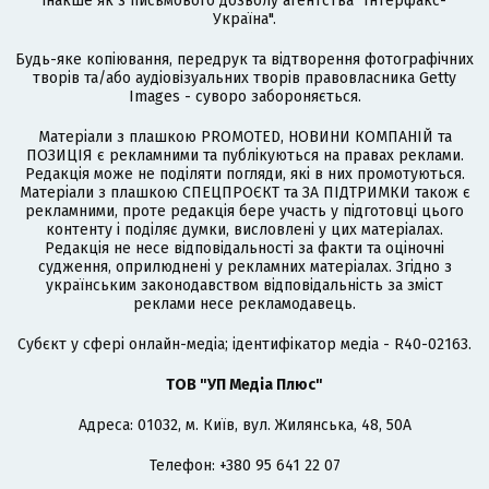
інакше як з письмового дозволу агентства "Інтерфакс-
Україна".
Будь-яке копіювання, передрук та відтворення фотографічних
творів та/або аудіовізуальних творів правовласника Getty
Images - суворо забороняється.
Матеріали з плашкою PROMOTED, НОВИНИ КОМПАНІЙ та
ПОЗИЦІЯ є рекламними та публікуються на правах реклами.
Редакція може не поділяти погляди, які в них промотуються.
Матеріали з плашкою СПЕЦПРОЄКТ та ЗА ПІДТРИМКИ також є
рекламними, проте редакція бере участь у підготовці цього
контенту і поділяє думки, висловлені у цих матеріалах.
Редакція не несе відповідальності за факти та оціночні
судження, оприлюднені у рекламних матеріалах. Згідно з
українським законодавством відповідальність за зміст
реклами несе рекламодавець.
Cубєкт у сфері онлайн-медіа; ідентифікатор медіа - R40-02163.
ТОВ "УП Медіа Плюс"
Адреса: 01032, м. Київ, вул. Жилянська, 48, 50А
Телефон: +380 95 641 22 07