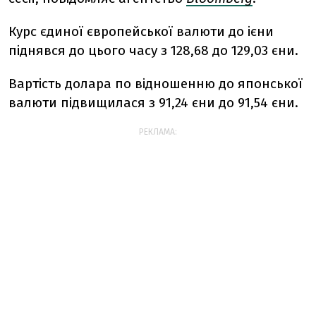
Курс єдиної європейської валюти до ієни
піднявся до цього часу з 128,68 до 129,03 єни.
Вартість долара по відношенню до японської
валюти підвищилася з 91,24 єни до 91,54 єни.
РЕКЛАМА: