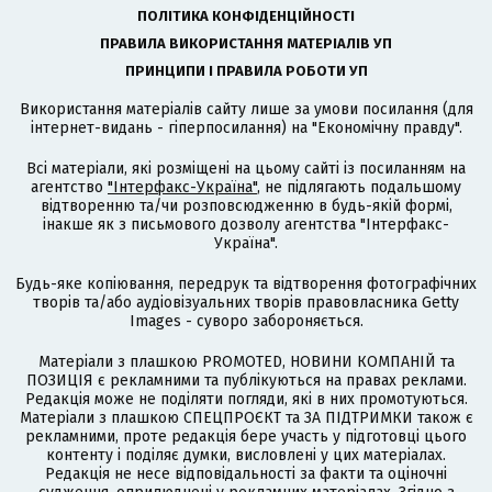
ПОЛІТИКА КОНФІДЕНЦІЙНОСТІ
ПРАВИЛА ВИКОРИСТАННЯ МАТЕРІАЛІВ УП
ПРИНЦИПИ І ПРАВИЛА РОБОТИ УП
Використання матеріалів сайту лише за умови посилання (для
інтернет-видань - гіперпосилання) на "Економічну правду".
Всі матеріали, які розміщені на цьому сайті із посиланням на
агентство
"Інтерфакс-Україна"
, не підлягають подальшому
відтворенню та/чи розповсюдженню в будь-якій формі,
інакше як з письмового дозволу агентства "Інтерфакс-
Україна".
Будь-яке копіювання, передрук та відтворення фотографічних
творів та/або аудіовізуальних творів правовласника Getty
Images - суворо забороняється.
Матеріали з плашкою PROMOTED, НОВИНИ КОМПАНІЙ та
ПОЗИЦІЯ є рекламними та публікуються на правах реклами.
Редакція може не поділяти погляди, які в них промотуються.
Матеріали з плашкою СПЕЦПРОЄКТ та ЗА ПІДТРИМКИ також є
рекламними, проте редакція бере участь у підготовці цього
контенту і поділяє думки, висловлені у цих матеріалах.
Редакція не несе відповідальності за факти та оціночні