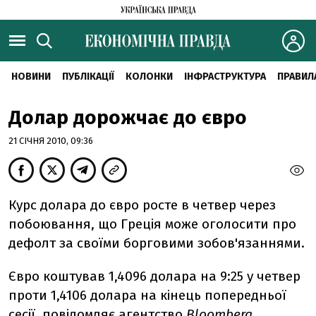
НОВИНИ
ПУБЛІКАЦІЇ
КОЛОНКИ
ІНФРАСТРУКТУРА
ПРАВИЛ
Долар дорожчає до євро
21 СІЧНЯ 2010, 09:36
Курс долара до євро росте в четвер через
побоювання, що Греція може оголосити про
дефолт за своїми борговими зобов'язаннями.
Євро коштував 1,4096 долара на 9:25 у четвер
проти 1,4106 долара на кінець попередньої
сесії, повідомляє агентство
Bloomberg
.