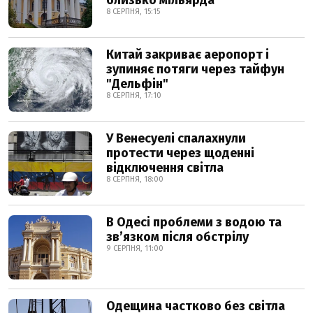
близько мільярда
8 СЕРПНЯ, 15:15
Китай закриває аеропорт і
зупиняє потяги через тайфун
"Дельфін"
8 СЕРПНЯ, 17:10
У Венесуелі спалахнули
протести через щоденні
відключення світла
8 СЕРПНЯ, 18:00
В Одесі проблеми з водою та
звʼязком після обстрілу
9 СЕРПНЯ, 11:00
Одещина частково без світла