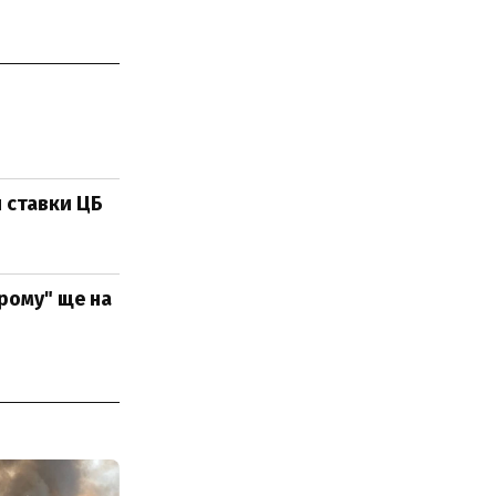
я ставки ЦБ
прому" ще на