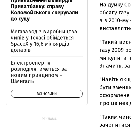
Привласнення мільярдів
На думку Со
Приватбанку: справу
обсягу газу 
Коломойського скерували
до суду
а в 2010-му
виставлятис
Мегазавод з виробництва
чипів у Техасі обійдеться
"Такий вис
SpaceX у 16,8 мільярдів
газу 2009 ро
доларів
ми купити н
Електроенергія
Значить, за
розподілятиметься за
новим принципом –
"Навіть якщ
Шмигаль
бути зменш
ВСІ НОВИНИ
оформлене д
про це неві
"Таким чино
РЕКЛАМА:
зачепитися 