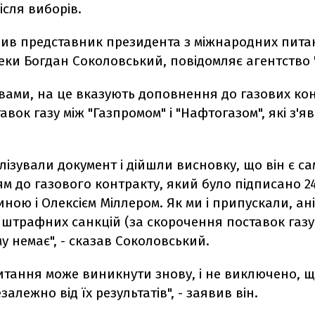
сля виборів.
вив представник президента з міжнародних пита
еки Богдан Соколовський, повідомляє агентство 
вами, на це вказують доповнення до газових кон
авок газу між "Газпромом" і "Нафтогазом", які з'я
ізували документ і дійшли висновку, що він є са
м до газового контракту, який було підписано 2
ною і Олексієм Міллером. Як ми і припускали, ан
штрафних санкцій (за скорочення поставок газу
му немає", - сказав Соколовський.
итання може виникнути знову, і не виключено, щ
залежно від їх результатів", - заявив він.