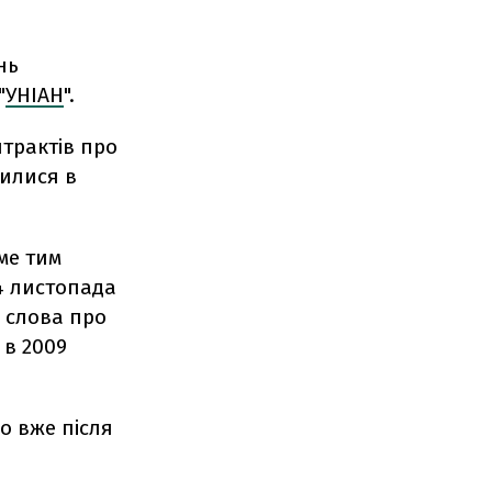
нь
"
УНІАН
".
трактів про
вилися в
ме тим
4 листопада
і слова про
 в 2009
о вже після