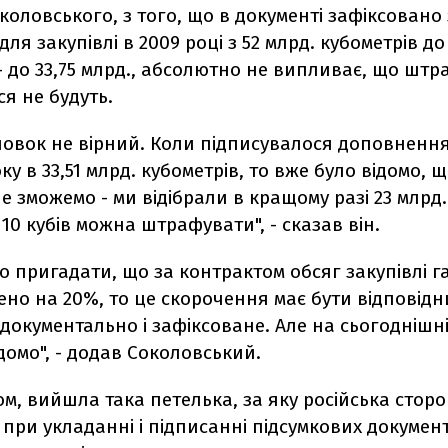
коловського, з того, що в документі зафіксован
для закупівлі в 2009 році з 52 млрд. кубометрів до 
 - до 33,75 млрд., абсолютно не випливає, що шт
я не будуть.
новок не вірний. Коли підписувалося доповнення
ку в 33,51 млрд. кубометрів, то вже було відомо, щ
е зможемо - ми відібрали в кращому разі 23 млрд.
 10 кубів можна штрафувати", - сказав він.
о пригадати, що за контрактом обсяг закупівлі г
ено на 20%, то це скорочення має бути відповід
окументально і зафіксоване. Але на сьогоднішн
домо", - додав Соколовський.
м, вийшла така петелька, за яку російська стор
при укладанні і підписанні підсумкових документі