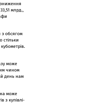
о зниження
33,51 млрд.,
рафи
 з обсягом
о стільки
 кубометрів.
азу може
ним чином
ій день нам
она може
в з купівлі-