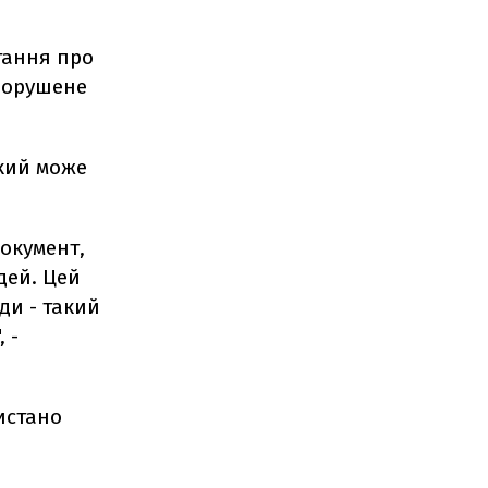
тання про
 порушене
який може
окумент,
дей. Цей
ди - такий
 -
истано