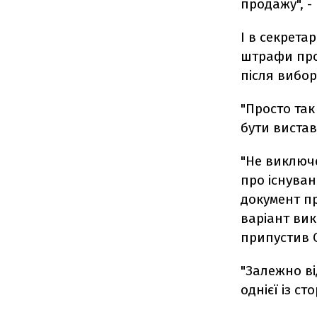
продажу", -
І в секрета
штрафи про
після вибор
"Просто так
бути вистав
"Не виключ
про існуван
документ пр
варіант вик
припустив 
"Залежно ві
однієї із с