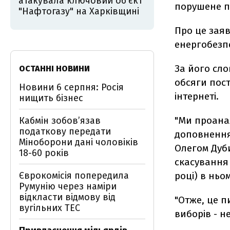
атакувала ключовий об’єкт
порушене пі
"Нафтогазу" на Харківщині
Про це зая
енергобезп
За його сло
ОСТАННІ НОВИНИ
обсяги пост
Новини 6 серпня: Росія
інтернеті.
нищить бізнес
"Ми проанал
Кабмін зобовʼязав
податкову передати
доповнення
Міноборони дані чоловіків
Олегом Дуби
18-60 років
скасування 
Єврокомісія попередила
році) в ньо
Румунію через наміри
відкласти відмову від
"Отже, це п
вугільних ТЕС
виборів - не