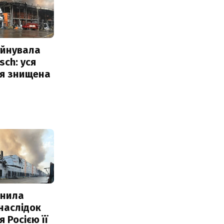
уйнувала
sch: уся
ія знищена
інила
наслідок
 Росією її