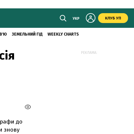
КЛУБ УП
УКР
В'Ю
ЗЕМЕЛЬНИЙ ГІД
WEEKLY CHARTS
сія
РЕКЛАМА:
трафи до
и знову