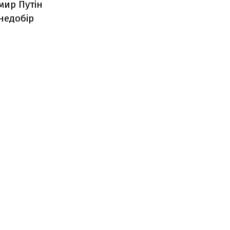
мир Путін
недобір