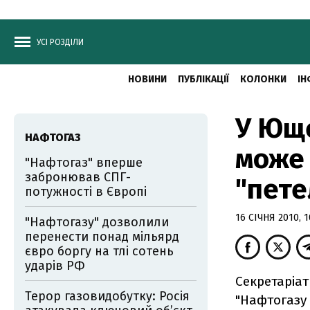
УСІ РОЗДІЛИ
НОВИНИ
ПУБЛІКАЦІЇ
КОЛОНКИ
ІН
У Юще
НАФТОГАЗ
може 
"Нафтогаз" вперше
забронював СПГ-
"пете
потужності в Європі
16 СІЧНЯ 2010, 1
"Нафтогазу" дозволили
перенести понад мільярд
євро боргу на тлі сотень
ударів РФ
Секретаріа
Терор газовидобутку: Росія
"Нафтогазу 