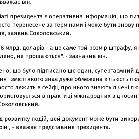
 вважає він.
ріаті президента є оперативна інформація, що пи
сто перенесене за термінами і може бути знову
ів, заявив Соколовський.
 8 млрд. доларів - а це саме той розмір штрафу, 
лено, не прощаються", - зазначив він.
ено, що було підписано ще один, супертаємний д
ня і змісті якого знає дуже обмежена кількість лю
осто лежить в сейфі, про нього знають лічені лю
ористовується в практиці міжнародних відносин",
Соколовський.
д розвитку подій, цей документ може бути викор
торін", - вважає представник президента.