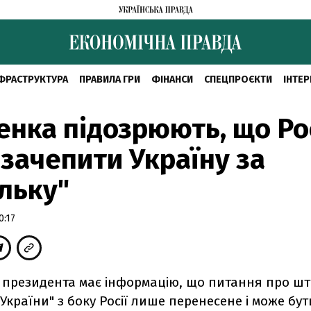
ФРАСТРУКТУРА
ПРАВИЛА ГРИ
ФІНАНСИ
СПЕЦПРОЄКТИ
ІНТЕР
нка підозрюють, що Ро
зачепити Україну за
льку"
0:17
т президента має інформацію, що питання про ш
України" з боку Росії лише перенесене і може бут