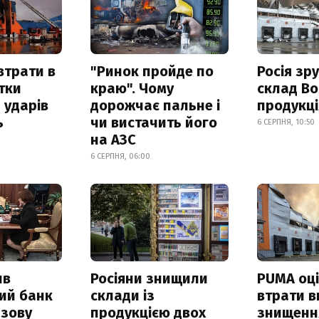
втрати в
"Ринок пройде по
Росія зр
итки
краю". Чому
склад Bo
 ударів
дорожчає пальне і
продукц
ь
чи вистачить його
6 СЕРПНЯ, 10:50
на АЗС
6 СЕРПНЯ, 06:00
ив
Росіяни знищили
PUMA оц
ий банк
склади із
втрати в
азову
продукцією двох
знищення