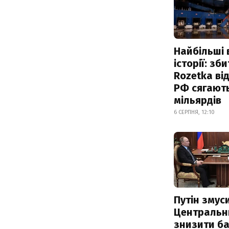
Найбільші 
історії: зб
Rozetka від
РФ сягают
мільярдів
6 СЕРПНЯ, 12:10
Путін змус
Центральн
знизити б