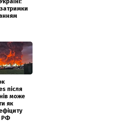
Україні:
 затримки
чанням
ок
es після
нів може
ти як
ефіциту
 РФ