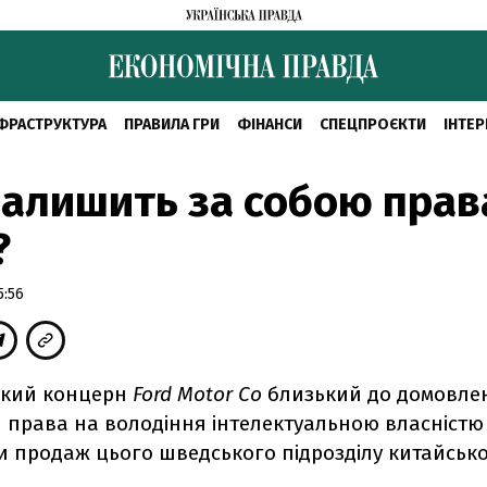
ФРАСТРУКТУРА
ПРАВИЛА ГРИ
ФІНАНСИ
СПЕЦПРОЄКТИ
ІНТЕР
залишить за собою прав
?
5:56
ький концерн
Ford
Motor
Co
близький до домовлен
 права на володіння інтелектуальною власністю
и продаж цього шведського підрозділу китайськ