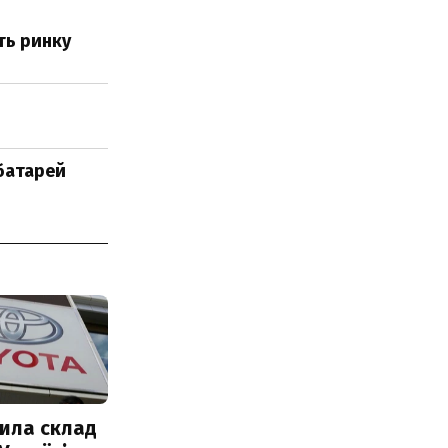
ть ринку
 батарей
ила склад