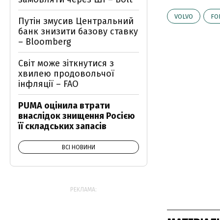
VOLVO
FO
Путін змусив Центральний
банк знизити базову ставку
– Bloomberg
Світ може зіткнутися з
хвилею продовольчої
інфляції – FAO
PUMA оцінила втрати
внаслідок знищення Росією
її складських запасів
ВСІ НОВИНИ
РЕКЛАМА: