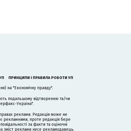
УП
ПРИНЦИПИ І ПРАВИЛА РОБОТИ УП
я) на "Економічну правду".
гають подальшому відтворенню та/чи
терфакс-Україна".
равах реклами. Редакція може не
 є рекламними, проте редакція бере
дповідальності за факти та оціночні
за зміст реклами несе рекламодавець.