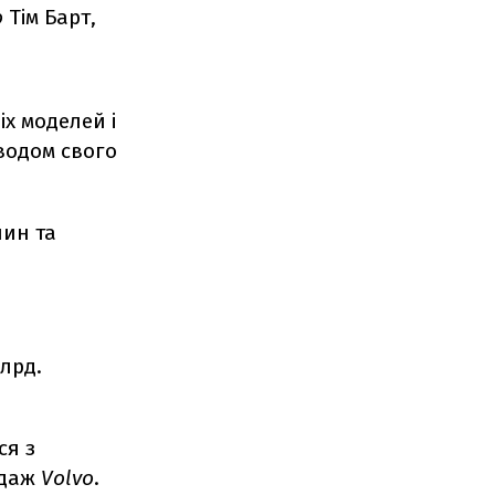
o
Тім Барт,
іх моделей і
водом свого
ин та
лрд.
ся з
одаж
Volvo
.