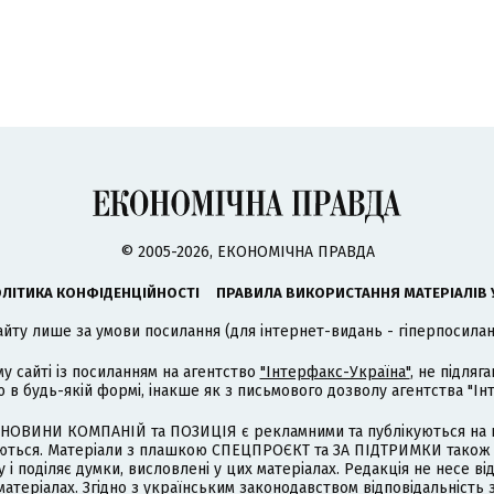
© 2005-2026, ЕКОНОМІЧНА ПРАВДА
ЛІТИКА КОНФІДЕНЦІЙНОСТІ
ПРАВИЛА ВИКОРИСТАННЯ МАТЕРІАЛІВ 
айту лише за умови посилання (для інтернет-видань - гіперпосиланн
му сайті із посиланням на агентство
"Інтерфакс-Україна"
, не підля
 будь-якій формі, інакше як з письмового дозволу агентства "Ін
НОВИНИ КОМПАНІЙ та ПОЗИЦІЯ є рекламними та публікуються на п
туються. Матеріали з плашкою СПЕЦПРОЄКТ та ЗА ПІДТРИМКИ також
 і поділяє думки, висловлені у цих матеріалах. Редакція не несе ві
атеріалах. Згідно з українським законодавством відповідальність 