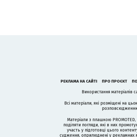
РЕКЛАМА НА САЙТІ
ПРО ПРОЄКТ
ПО
Використання матеріалів с
Всі матеріали, які розміщені на цьо
розповсюдженню в
Матеріали з плашкою PROMOTED, 
поділяти погляди, які в них промо
участь у підготовці цього контенту
судження, оприлюднені у рекламних м