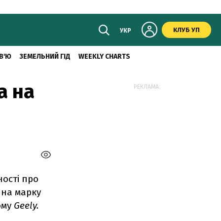
КЛУБ УП
УКР
В'Ю
ЗЕМЕЛЬНИЙ ГІД
WEEKLY CHARTS
а на
РЕКЛАМА:
ості про
 на марку
ому
Geely
.