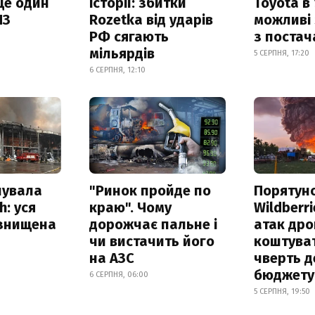
ще один
історії: збитки
Toyota в 
ПЗ
Rozetka від ударів
можливі
РФ сягають
з поста
мільярдів
5 СЕРПНЯ, 17:20
6 СЕРПНЯ, 12:10
нувала
"Ринок пройде по
Порятун
h: уся
краю". Чому
Wildberri
 знищена
дорожчає пальне і
атак дро
чи вистачить його
коштува
на АЗС
чверть д
бюджету
6 СЕРПНЯ, 06:00
5 СЕРПНЯ, 19:50