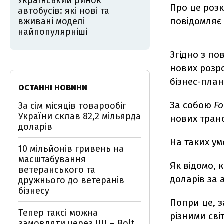
Український ринок
Про це роз
автобусів: які нові та
повідомляє
вживані моделі
найпопулярніші
Згідно з п
нових розр
бізнес-план
ОСТАННІ НОВИНИ
За собою
Fo
За сім місяців товарообіг
України склав 82,2 мільярда
нових транс
доларів
На таких у
10 мільйонів гривень на
масштабування
Як відомо, 
ветеранського та
доларів за 
дружнього до ветеранів
бізнесу
Попри це, 
Тепер таксі можна
різними св
замовляти через ШІ – Bolt