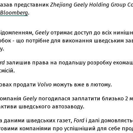
казав представник
Zhejiang Geely Holding Group C
Bloomberg
.
овідомленням,
Geely
отримає доступ до всіх нинішн
обок - що потрібне для виконання шведським за
у.
rd
залишив права на подальшу розробку екомаш
місій.
мовах продати
Volvo
можуть вже в лютому.
компанія
Geely
погодилася заплатити близько 2 м
активи шведського автозаводу.
за даними шведських газет,
Ford
і далі домовляєть
ітовими компаніями про успішніший для себе пр