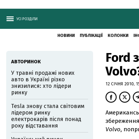
УСІ РОЗДІЛИ
НОВИНИ
ПУБЛІКАЦІЇ
КОЛОНКИ
ІН
Ford 
АВТОРИНОК
Volvo
У травні продажі нових
авто в Україні різко
12 СІЧНЯ 2010, 1
знизилися: хто лідери
ринку
Tesla знову стала світовим
Американс
лідером ринку
електрокарів після понад
збереження
року відставання
Volvo
, попр