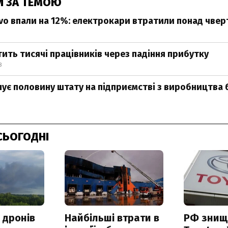
И ЗА ТЕМОЮ
vo впали на 12%: електрокари втратили понад чвер
тить тисячі працівників через падіння прибутку
8
чує половину штату на підприємстві з виробництва
СЬОГОДНІ
 дронів
Найбільші втрати в
РФ знищ